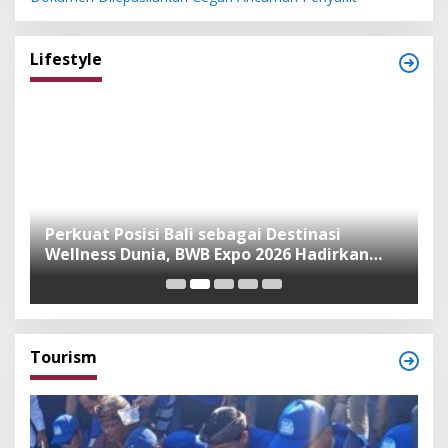
Lifestyle
n
Perkuat Posisi Bali sebagai Destinasi
F
Wellness Dunia, BWB Expo 2026 Hadirkan
I
Exhibitor Nasional dan Global
K
Tourism