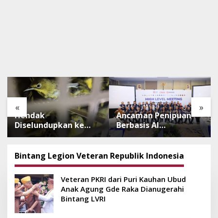
«
»
Hendak
Ancaman Penipuan
Diselundupkan ke
Berbasis AI
Pulau Dewata, 482
Meningkat, Satgas
Ekor Burung dari NTB
Pasti Perkuat
Diamankan Karantina
Penindakan dan
Bintang Legion Veteran Republik Indonesia
Bali
Pengembangan
Aplikasi Anti
Veteran PKRI dari Puri Kauhan Ubud
Penipuan
Anak Agung Gde Raka Dianugerahi
Bintang LVRI