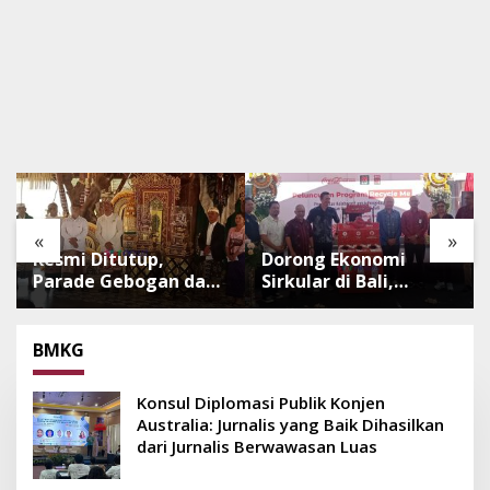
«
»
Resmi Ditutup,
Dorong Ekonomi
Parade Gebogan dan
Sirkular di Bali,
Baleganjur Dongkrak
Program Recycle Me
Kunjungan
Ubah Botol Plastik
Wisatawan Ulun Danu
Bekas Jadi Bahan
BMKG
Beratan dan The
Baku Baru
Blooms
Konsul Diplomasi Publik Konjen
Australia: Jurnalis yang Baik Dihasilkan
dari Jurnalis Berwawasan Luas