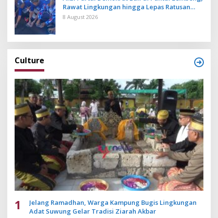
Rawat Lingkungan hingga Lepas Ratusan
Tukik Bedawang Nala
8 August 2026
Culture
1
Jelang Ramadhan, Warga Kampung Bugis Lingkungan
Adat Suwung Gelar Tradisi Ziarah Akbar