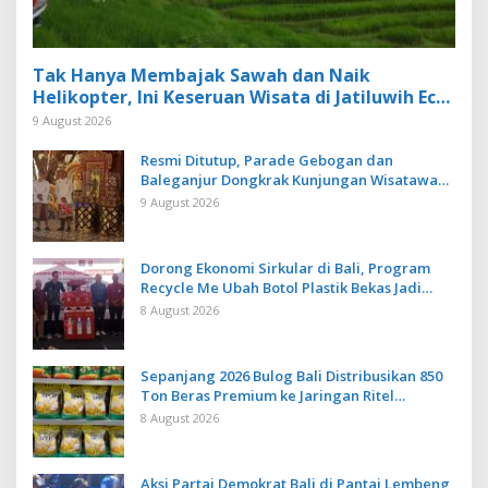
Tak Hanya Membajak Sawah dan Naik
Helikopter, Ini Keseruan Wisata di Jatiluwih Eco
Farm Tabanan
9 August 2026
Resmi Ditutup, Parade Gebogan dan
Baleganjur Dongkrak Kunjungan Wisatawan
Ulun Danu Beratan dan The Blooms
9 August 2026
Dorong Ekonomi Sirkular di Bali, Program
Recycle Me Ubah Botol Plastik Bekas Jadi
Bahan Baku Baru
8 August 2026
Sepanjang 2026 Bulog Bali Distribusikan 850
Ton Beras Premium ke Jaringan Ritel
Moderen
8 August 2026
Aksi Partai Demokrat Bali di Pantai Lembeng,