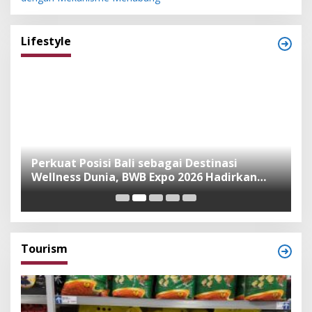
Lifestyle
n
Perkuat Posisi Bali sebagai Destinasi
F
Wellness Dunia, BWB Expo 2026 Hadirkan
I
Exhibitor Nasional dan Global
K
Tourism