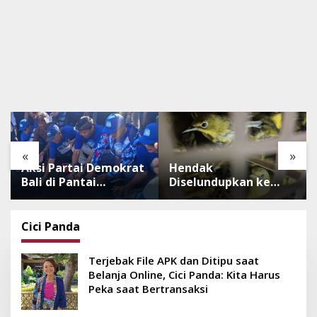
«
»
Aksi Partai Demokrat
Hendak
Bali di Pantai
Diselundupkan ke
Lembeng, Rawat
Pulau Dewata, 482
Lingkungan hingga
Ekor Burung dari NTB
Lepas Ratusan Tukik
Diamankan Karantina
Cici Panda
Bedawang Nala
Bali
Terjebak File APK dan Ditipu saat
Belanja Online, Cici Panda: Kita Harus
Peka saat Bertransaksi