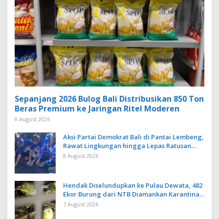
Sepanjang 2026 Bulog Bali Distribusikan 850 Ton
Beras Premium ke Jaringan Ritel Moderen
8 August 2026
Aksi Partai Demokrat Bali di Pantai Lembeng,
Rawat Lingkungan hingga Lepas Ratusan
Tukik Bedawang Nala
8 August 2026
Hendak Diselundupkan ke Pulau Dewata, 482
Ekor Burung dari NTB Diamankan Karantina
Bali
7 August 2026