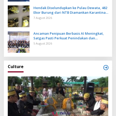
Hendak Diselundupkan ke Pulau Dewata, 482
Ekor Burung dari NTB Diamankan Karantina
Bali
7 August 2026
Ancaman Penipuan Berbasis AI Meningkat,
Satgas Pasti Perkuat Penindakan dan
Pengembangan Aplikasi Anti Penipuan
5 August 2026
Culture