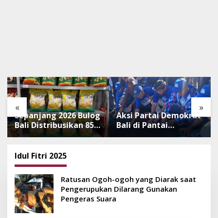
«
»
Sepanjang 2026 Bulog
Aksi Partai Demokrat
Bali Distribusikan 850
Bali di Pantai
Ton Beras Premium
Lembeng, Rawat
ke Jaringan Ritel
Lingkungan hingga
Moderen
Lepas Ratusan Tukik
Idul Fitri 2025
Bedawang Nala
Ratusan Ogoh-ogoh yang Diarak saat
Pengerupukan Dilarang Gunakan
Pengeras Suara