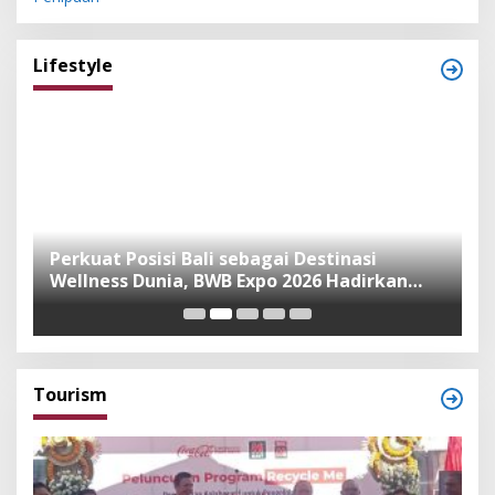
Lifestyle
n
Perkuat Posisi Bali sebagai Destinasi
F
Wellness Dunia, BWB Expo 2026 Hadirkan
I
Exhibitor Nasional dan Global
K
Tourism