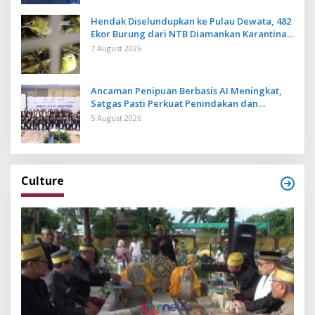
Hendak Diselundupkan ke Pulau Dewata, 482
Ekor Burung dari NTB Diamankan Karantina
Bali
7 August 2026
Ancaman Penipuan Berbasis AI Meningkat,
Satgas Pasti Perkuat Penindakan dan
Pengembangan Aplikasi Anti Penipuan
5 August 2026
Culture