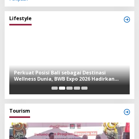
Lifestyle
n
Perkuat Posisi Bali sebagai Destinasi
F
Wellness Dunia, BWB Expo 2026 Hadirkan
I
Exhibitor Nasional dan Global
K
Tourism