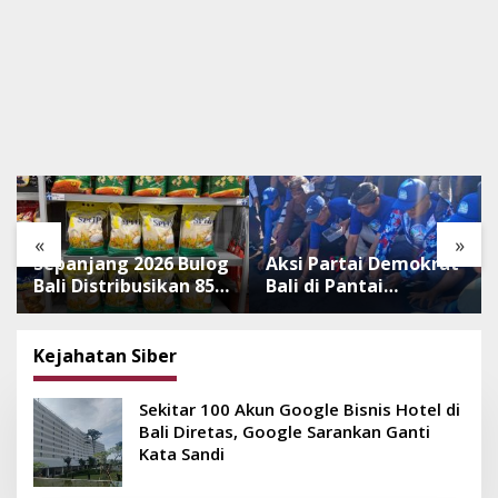
«
»
Sepanjang 2026 Bulog
Aksi Partai Demokrat
Bali Distribusikan 850
Bali di Pantai
Ton Beras Premium
Lembeng, Rawat
ke Jaringan Ritel
Lingkungan hingga
Moderen
Lepas Ratusan Tukik
Kejahatan Siber
Bedawang Nala
Sekitar 100 Akun Google Bisnis Hotel di
Bali Diretas, Google Sarankan Ganti
Kata Sandi