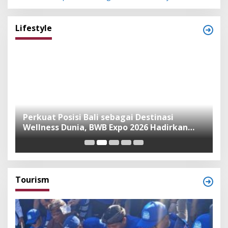
Lifestyle
n
Perkuat Posisi Bali sebagai Destinasi
F
Wellness Dunia, BWB Expo 2026 Hadirkan
I
Exhibitor Nasional dan Global
K
Tourism