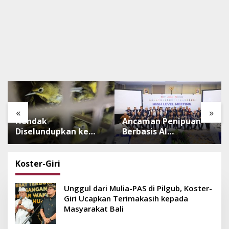
«
»
Hendak
Ancaman Penipuan
Diselundupkan ke
Berbasis AI
Pulau Dewata, 482
Meningkat, Satgas
Ekor Burung dari NTB
Pasti Perkuat
Diamankan Karantina
Penindakan dan
Koster-Giri
Bali
Pengembangan
Aplikasi Anti
Unggul dari Mulia-PAS di Pilgub, Koster-
Penipuan
Giri Ucapkan Terimakasih kepada
Masyarakat Bali