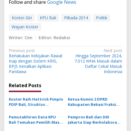
Follow and share
Google News
Koster-Giri
KPU Bali
Pilkada 2014
Politik
Wayan Koster
Writer: Cim
Editor: Redaksi
P
Previous post
Next post
Berlakukan Kebijakan Rawat
Hingga September 2024,
o
Inap dengan Sistem KRIS,
7.012 WNA Masuk dalam
s
BPJS Kenalkan Aplikasi
Daftar Cekal Masuk
Pandawa
Indonesia
t
n
Related Posts
a
v
Koster Raih Hattrick Pimpin
Ketua Komisi 2 DPRD
PDIP Bali, Struktur
Kabupaten Bekasi Fraksi
i
Pengurus Diisi Generasi
PKS: Ekonomi Kerakyatan
g
Muda dan Penuhi Kuota
Fokus Utama
Pemutakhiran Data KPU
Pemprov Bali dan DKI
Perempuan
Pembangunan
Bali Temukan Pemilih Masih
Jakarta Siap Berkolaborasi
a
Hidup Dibuatkan Akta
Kembangkan Pariwisata