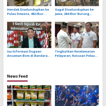
Hendak Diselundupkan ke
Gagal Diselundupkan ke
Pulau Dewata, 482 Ekor
Jawa, 284 Ekor Burung
Burung dari NTB
Tanpa Dokumen
Diamankan Karantina Bali
Dilepasliarkan Cegah
Ancaman Penyakit
Isu Informasi Dugaan
Tingkatkan Keselamatan
Ancaman Bom di Bandara
Pelayaran, Ratusan Pelaut
Ngurah Rai Bali Tidak
di Bali Ikuti Pelatihan MPR
Benar, Operasional
dan JMPR
Penerbangan Lancar
News Feed