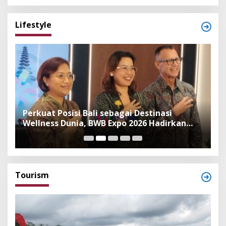
Lifestyle
n
Perkuat Posisi Bali sebagai Destinasi
F
Wellness Dunia, BWB Expo 2026 Hadirkan
I
Exhibitor Nasional dan Global
K
Tourism