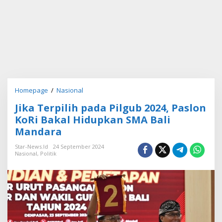
Homepage
/
Nasional
J
i
Jika Terpilih pada Pilgub 2024, Paslon
k
a
KoRi Bakal Hidupkan SMA Bali
T
Mandara
e
r
Star-News.id
24 September 2024
p
Nasional
,
Politik
i
l
i
h
p
a
d