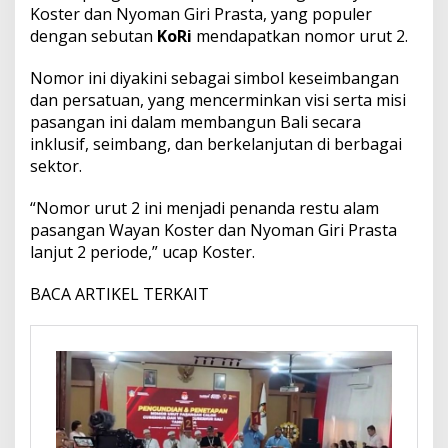
a
Koster dan Nyoman Giri Prasta, yang populer
l
dengan sebutan
KoRi
mendapatkan nomor urut 2.
H
i
Nomor ini diyakini sebagai simbol keseimbangan
d
u
dan persatuan, yang mencerminkan visi serta misi
p
pasangan ini dalam membangun Bali secara
k
inklusif, seimbang, dan berkelanjutan di berbagai
a
sektor.
n
S
M
“Nomor urut 2 ini menjadi penanda restu alam
A
pasangan Wayan Koster dan Nyoman Giri Prasta
B
lanjut 2 periode,” ucap Koster.
a
l
BACA ARTIKEL TERKAIT
i
M
a
n
d
a
r
a