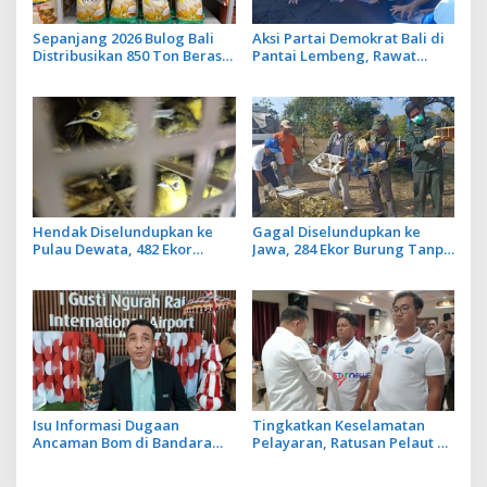
Sepanjang 2026 Bulog Bali
Aksi Partai Demokrat Bali di
Distribusikan 850 Ton Beras
Pantai Lembeng, Rawat
Premium ke Jaringan Ritel
Lingkungan hingga Lepas
Moderen
Ratusan Tukik Bedawang
Nala
Hendak Diselundupkan ke
Gagal Diselundupkan ke
Pulau Dewata, 482 Ekor
Jawa, 284 Ekor Burung Tanpa
Burung dari NTB Diamankan
Dokumen Dilepasliarkan
Karantina Bali
Cegah Ancaman Penyakit
Isu Informasi Dugaan
Tingkatkan Keselamatan
Ancaman Bom di Bandara
Pelayaran, Ratusan Pelaut di
Ngurah Rai Bali Tidak Benar,
Bali Ikuti Pelatihan MPR dan
Operasional Penerbangan
JMPR