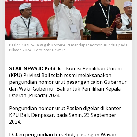
a
P
i
l
g
u
b
2
0
Paslon Cagub-Cawagub Koster-Giri mendapat nomor urut dua pada
Pilkada 2024 - Foto: Star-News.id
2
4
,
P
STAR-NEWS.ID Politik
– Komisi Pemilihan Umum
a
(KPU) Privinsi Bali telah resmi melaksanakan
s
pengundian nomor urut pasangan calon Gubernur
l
dan Wakil Gubernur Bali untuk Pemilihan Kepala
o
n
Daerah (Pilkada) 2024.
K
o
Pengundian nomor urut Paslon digelar di kantor
R
KPU Bali, Denpasar, pada Senin, 23 September
i
2024.
B
a
k
Dalam pengundian tersebut, pasangan Wayan