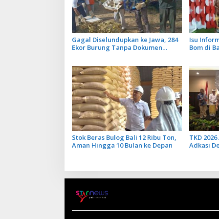
Gagal Diselundupkan ke Jawa, 284
Isu Info
Ekor Burung Tanpa Dokumen
Bom di B
Dilepasliarkan Cegah Ancaman
Tidak Ben
Penyakit
Penerban
Stok Beras Bulog Bali 12 Ribu Ton,
TKD 2026 
Aman Hingga 10 Bulan ke Depan
Adkasi D
Transfer 