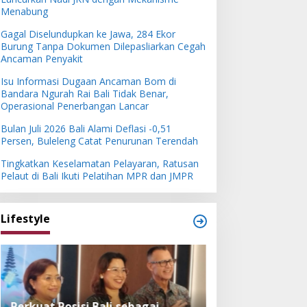
Menabung
Gagal Diselundupkan ke Jawa, 284 Ekor
Burung Tanpa Dokumen Dilepasliarkan Cegah
Ancaman Penyakit
Isu Informasi Dugaan Ancaman Bom di
Bandara Ngurah Rai Bali Tidak Benar,
Operasional Penerbangan Lancar
Bulan Juli 2026 Bali Alami Deflasi -0,51
Persen, Buleleng Catat Penurunan Terendah
Tingkatkan Keselamatan Pelayaran, Ratusan
Pelaut di Bali Ikuti Pelatihan MPR dan JMPR
Lifestyle
Perkuat Posisi Bali sebagai
Festival Bambu 