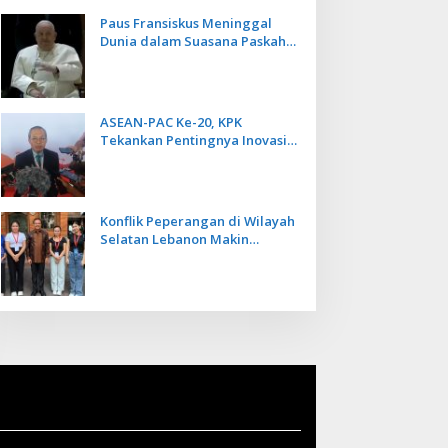
Paus Fransiskus Meninggal
Dunia dalam Suasana Paskah
di Usia 88 Tahun
ASEAN-PAC Ke-20, KPK
Tekankan Pentingnya Inovasi
Teknologi dalam
Pemberantasan Korupsi
Konflik Peperangan di Wilayah
Selatan Lebanon Makin
Memanas, PMI Asal Bali
Dipulangkan ke Indonesia