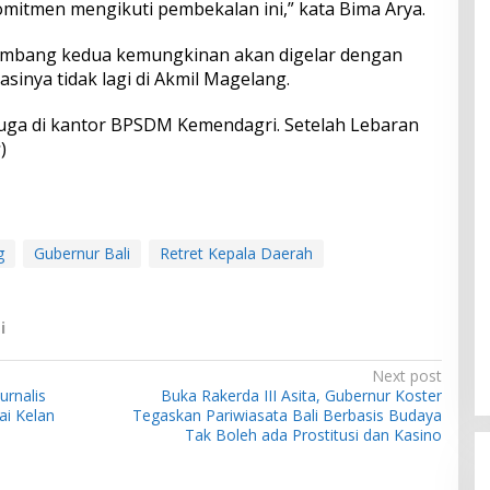
omitmen mengikuti pembekalan ini,” kata Bima Arya.
lombang kedua kemungkinan akan digelar dengan
sinya tidak lagi di Akmil Magelang.
juga di kantor BPSDM Kemendagri. Setelah Lebaran
s
)
g
Gubernur Bali
Retret Kepala Daerah
i
Next post
urnalis
Buka Rakerda III Asita, Gubernur Koster
ai Kelan
Tegaskan Pariwiasata Bali Berbasis Budaya
Tak Boleh ada Prostitusi dan Kasino