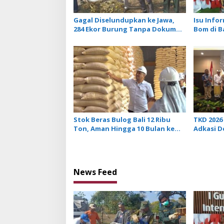
Gagal Diselundupkan ke Jawa,
Isu Info
284 Ekor Burung Tanpa Dokumen
Bom di B
Dilepasliarkan Cegah Ancaman
Tidak Be
Penyakit
Penerba
Stok Beras Bulog Bali 12 Ribu
TKD 2026 
Ton, Aman Hingga 10 Bulan ke
Adkasi 
Depan
Transfer
News Feed