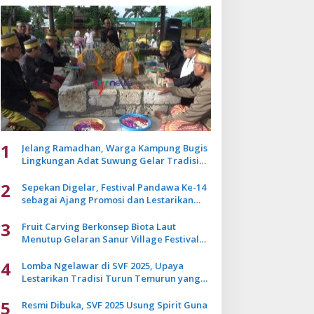
1
Jelang Ramadhan, Warga Kampung Bugis
Lingkungan Adat Suwung Gelar Tradisi
Ziarah Akbar
2
Sepekan Digelar, Festival Pandawa Ke-14
sebagai Ajang Promosi dan Lestarikan
Budaya Bali
3
Fruit Carving Berkonsep Biota Laut
Menutup Gelaran Sanur Village Festival
2025
4
Lomba Ngelawar di SVF 2025, Upaya
Lestarikan Tradisi Turun Temurun yang
Mulai Pudar
5
Resmi Dibuka, SVF 2025 Usung Spirit Guna