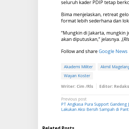
seluruh kader PDIP tetap berk
Bima menjelaskan, retreat ge
format lebih sederhana dan loka
“Mungkin di Jakarta, mungkin 
akan diputuskan,” jelasnya. ,(
Rl
Follow and share
Google News
Akademi Militer
Akmil Magelan
Wayan Koster
Writer: Cim /Rls
Editor: Redaks
P
Previous post
PT Angkasa Pura Support Gandeng J
o
Lakukan Aksi Bersih Sampah di Pant
s
t
Related Posts