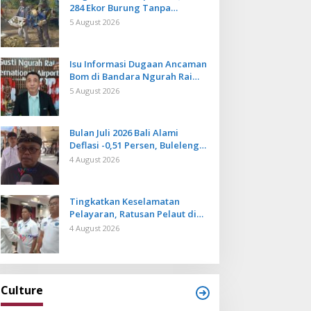
284 Ekor Burung Tanpa
Dokumen Dilepasliarkan Cegah
5 August 2026
Ancaman Penyakit
Isu Informasi Dugaan Ancaman
Bom di Bandara Ngurah Rai
Bali Tidak Benar, Operasional
5 August 2026
Penerbangan Lancar
Bulan Juli 2026 Bali Alami
Deflasi -0,51 Persen, Buleleng
Catat Penurunan Terendah
4 August 2026
Tingkatkan Keselamatan
Pelayaran, Ratusan Pelaut di
Bali Ikuti Pelatihan MPR dan
4 August 2026
JMPR
Culture