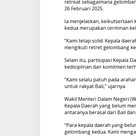
retreat sebagaimana gelombang
a
26 Februari 2025.
t
B
e
Ia menjelaskan, keikutsertaan
l
kedua merupakan cerminan keha
u
m
“Kami tetap solid. Kepala daera
I
mengikuti retret gelombang ked
k
u
t
Selain itu, partisipasi Kepala 
R
kedisiplinan dan komitmen te
e
t
“Kami selalu patuh pada araha
r
e
untuk rakyat Bali,” ujarnya.
t
Wakil Menteri Dalam Negeri (W
Kepala Daerah yang belum mengi
antaranya berasal dari Bali dan
“Para kepala daerah yang bel
gelombang kedua. Kami menga