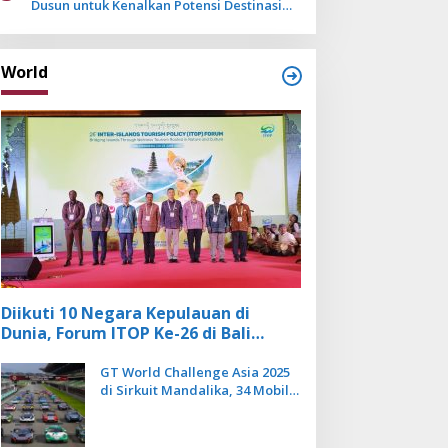
Dusun untuk Kenalkan Potensi Destinasi
Wisata Sanur
World
Diikuti 10 Negara Kepulauan di
Dunia, Forum ITOP Ke-26 di Bali
Angkat Pariwisata Kebugaran
Berbasis Alam dan Budaya
GT World Challenge Asia 2025
di Sirkuit Mandalika, 34 Mobil
Balap Dunia Bakal Adu
Kecepatan