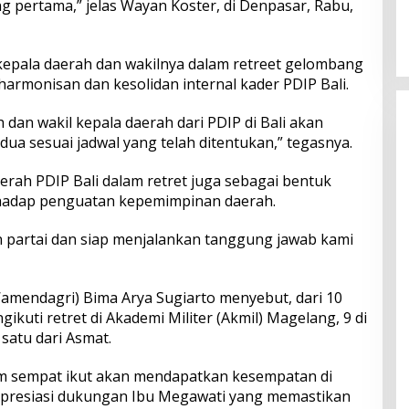
 pertama,” jelas Wayan Koster, di Denpasar, Rabu,
dan Serapan Investasi, Sira
Village Grand Outlet Bali Resmi
Dibuka di KEK Kura Kura
 kepala daerah dan wakilnya dalam retreet gelombang
rmonisan dan kesolidan internal kader PDIP Bali.
h dan wakil kepala daerah dari PDIP di Bali akan
ua sesuai jadwal yang telah ditentukan,” tegasnya.
Daerah PDIP Bali dalam retret juga sebagai bentuk
rhadap penguatan kepemimpinan daerah.
n partai dan siap menjalankan tanggung jawab kami
amendagri) Bima Arya Sugiarto menyebut, dari 10
kuti retret di Akademi Militer (Akmil) Magelang, 9 di
 satu dari Asmat.
um sempat ikut akan mendapatkan kesempatan di
presiasi dukungan Ibu Megawati yang memastikan