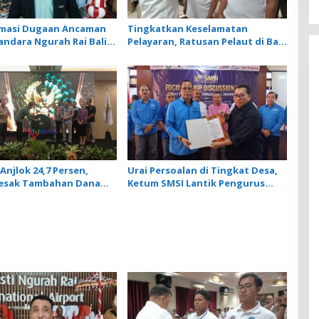
rmasi Dugaan Ancaman
Tingkatkan Keselamatan
andara Ngurah Rai Bali
Pelayaran, Ratusan Pelaut di Bali
nar, Operasional
Ikuti Pelatihan MPR dan JMPR
ngan Lancar
Anjlok 24,7 Persen,
Urai Persoalan di Tingkat Desa,
Desak Tambahan Dana
Ketum SMSI Lantik Pengurus
 Daerah untuk 2027
Pokja Newsroom Jaksa Garda
Desa di Bali