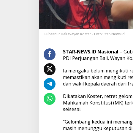
G
u
b
e
r
n
Gubernur Bali Wayan Koster - Foto: Star-News.id
u
r
K
o
STAR-NEWS.ID Nasional
– Gube
s
PDI Perjuangan Bali, Wayan Kos
t
e
Ia mengaku belum mengikuti re
r
memastikan akan mengikuti re
d
a
dan wakil kepala daerah dari f
n
1
Dikatakan Koster, retret gelom
d
Mahkamah Konstitusi (MK) terka
a
selsesai.
r
i
A
“Gelombang kedua ini memang
s
masih menunggu keputusan di 
m