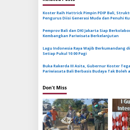
n
a
Koster Raih Hattrick Pimpin PDIP Bali, Strukt
v
Pengurus Diisi Generasi Muda dan Penuhi K
Perempuan
i
Pemprov Bali dan DKI Jakarta Siap Berkolabo
g
Kembangkan Pariwisata Berkelanjutan
a
Lagu Indonesia Raya Wajib Berkumandang di Bali
t
Setiap Pukul 10:00 Pagi
i
Buka Rakerda III Asita, Gubernur Koster Teg
o
Pariwiasata Bali Berbasis Budaya Tak Boleh 
n
Prostitusi dan Kasino
Don't Miss