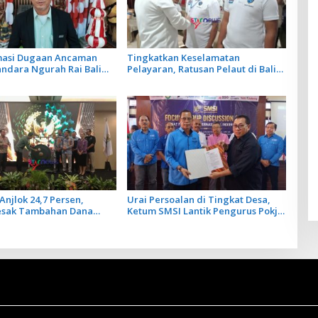
rmasi Dugaan Ancaman
Tingkatkan Keselamatan
andara Ngurah Rai Bali
Pelayaran, Ratusan Pelaut di Bali
ar, Operasional
Ikuti Pelatihan MPR dan JMPR
gan Lancar
Anjlok 24,7 Persen,
Urai Persoalan di Tingkat Desa,
esak Tambahan Dana
Ketum SMSI Lantik Pengurus Pokja
Daerah untuk 2027
Newsroom Jaksa Garda Desa di
Bali