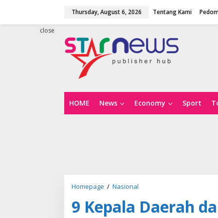
S
Thursday, August 6, 2026
Tentang Kami
Pedom
k
i
p
close
t
o
c
o
n
t
e
n
HOME
News
Economy
Sport
T
t
Homepage
/
Nasional
9
K
9 Kepala Daerah da
e
p