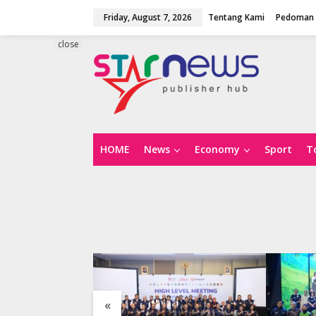
S
Friday, August 7, 2026
Tentang Kami
Pedoman 
k
i
p
close
t
o
c
o
n
t
e
n
HOME
News
Economy
Sport
T
t
«