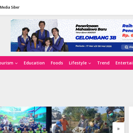
Media Siber
ourism
Education
Foods
Lifestyle
Trend
Enterta
»