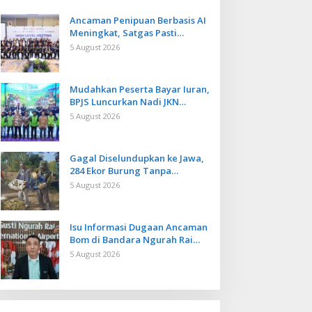
Ancaman Penipuan Berbasis AI
Meningkat, Satgas Pasti
Perkuat Penindakan dan
5 August 2026
Pengembangan Aplikasi Anti
Penipuan
Mudahkan Peserta Bayar Iuran,
BPJS Luncurkan Nadi JKN
dengan Mekanisme Menabung
5 August 2026
Gagal Diselundupkan ke Jawa,
284 Ekor Burung Tanpa
Dokumen Dilepasliarkan Cegah
5 August 2026
Ancaman Penyakit
Isu Informasi Dugaan Ancaman
Bom di Bandara Ngurah Rai
Bali Tidak Benar, Operasional
5 August 2026
Penerbangan Lancar