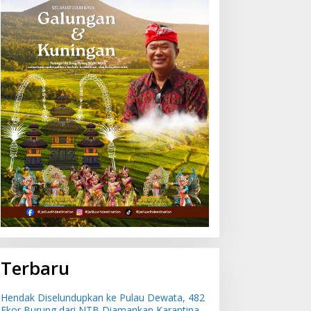
su Informasi Dugaan
Hendak Diselundupkan ke
ncaman Bom di Bandara
Pulau Dewata, 482 Ekor
gurah Rai Bali Tidak
Burung dari NTB
enar, Operasional
Diamankan Karantina Bali
enerbangan Lancar
Terbaru
Hendak Diselundupkan ke Pulau Dewata, 482
Ekor Burung dari NTB Diamankan Karantina