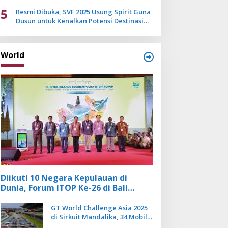
Mulai Pudar
5
Resmi Dibuka, SVF 2025 Usung Spirit Guna
Dusun untuk Kenalkan Potensi Destinasi
Wisata Sanur
World
Diikuti 10 Negara Kepulauan di
Dunia, Forum ITOP Ke-26 di Bali
Angkat Pariwisata Kebugaran
Berbasis Alam dan Budaya
GT World Challenge Asia 2025
di Sirkuit Mandalika, 34 Mobil
Balap Dunia Bakal Adu