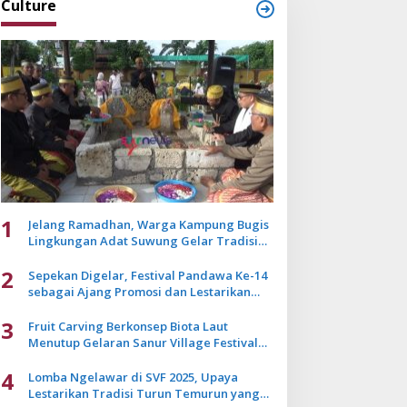
Culture
1
Jelang Ramadhan, Warga Kampung Bugis
Lingkungan Adat Suwung Gelar Tradisi
Ziarah Akbar
2
Sepekan Digelar, Festival Pandawa Ke-14
sebagai Ajang Promosi dan Lestarikan
Budaya Bali
3
Fruit Carving Berkonsep Biota Laut
Menutup Gelaran Sanur Village Festival
2025
4
Lomba Ngelawar di SVF 2025, Upaya
Lestarikan Tradisi Turun Temurun yang