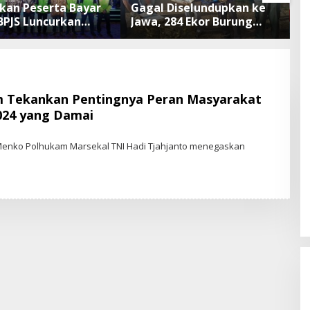
an Peserta Bayar
Gagal Diselundupkan ke
I
 BPJS Luncurkan
Jawa, 284 Ekor Burung
A
KN dengan
Tanpa Dokumen
N
isme Menabung
Dilepasliarkan Cegah
B
Ancaman Penyakit
P
 Tekankan Pentingnya Peran Masyarakat
024 yang Damai
 Menko Polhukam Marsekal TNI Hadi Tjahjanto menegaskan