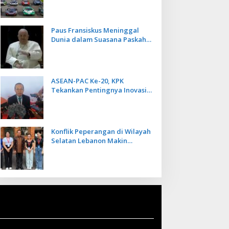
Kecepatan
Paus Fransiskus Meninggal
Dunia dalam Suasana Paskah
di Usia 88 Tahun
ASEAN-PAC Ke-20, KPK
Tekankan Pentingnya Inovasi
Teknologi dalam
Pemberantasan Korupsi
Konflik Peperangan di Wilayah
Selatan Lebanon Makin
Memanas, PMI Asal Bali
Dipulangkan ke Indonesia