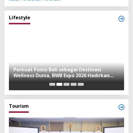
Lifestyle
n
Perkuat Posisi Bali sebagai Destinasi
F
Wellness Dunia, BWB Expo 2026 Hadirkan
I
Exhibitor Nasional dan Global
K
Tourism