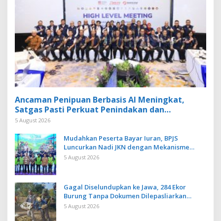
Ancaman Penipuan Berbasis AI Meningkat,
Satgas Pasti Perkuat Penindakan dan
Pengembangan Aplikasi Anti Penipuan
5 August 2026
Mudahkan Peserta Bayar Iuran, BPJS
Luncurkan Nadi JKN dengan Mekanisme
Menabung
5 August 2026
Gagal Diselundupkan ke Jawa, 284 Ekor
Burung Tanpa Dokumen Dilepasliarkan
Cegah Ancaman Penyakit
5 August 2026