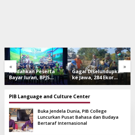
«
»
Mudahkan Peserta
Gagal Diselundupkan
Bayar Iuran, BPJS
ke Jawa, 284 Ekor
Luncurkan Nadi JKN
Burung Tanpa
dengan Mekanisme
Dokumen
Menabung
Dilepasliarkan Cegah
PIB Language and Culture Center
Ancaman Penyakit
Buka Jendela Dunia, PIB College
Luncurkan Pusat Bahasa dan Budaya
Bertaraf Internasional