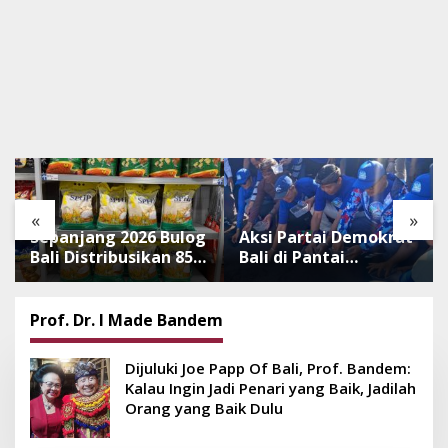
«
»
Sepanjang 2026 Bulog
Aksi Partai Demokrat
Bali Distribusikan 850
Bali di Pantai
Ton Beras Premium
Lembeng, Rawat
ke Jaringan Ritel
Lingkungan hingga
Moderen
Lepas Ratusan Tukik
Prof. Dr. I Made Bandem
Bedawang Nala
Dijuluki Joe Papp Of Bali, Prof. Bandem:
Kalau Ingin Jadi Penari yang Baik, Jadilah
Orang yang Baik Dulu