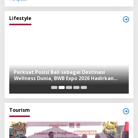
Lifestyle
n
Perkuat Posisi Bali sebagai Destinasi
F
Wellness Dunia, BWB Expo 2026 Hadirkan
I
Exhibitor Nasional dan Global
K
Tourism