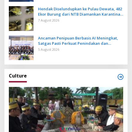
Hendak Diselundupkan ke Pulau Dewata, 482
Ekor Burung dari NTB Diamankan Karantina
Bali
7 August 2026
Ancaman Penipuan Berbasis AI Meningkat,
Satgas Pasti Perkuat Penindakan dan
Pengembangan Aplikasi Anti Penipuan
5 August 2026
Culture