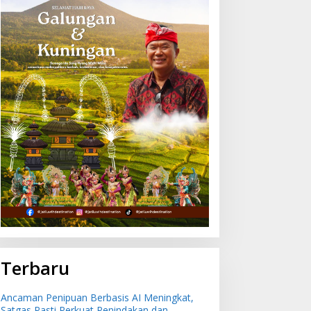
ulan Juli 2026 Bali Alami
Ancaman Penipuan
si -0,51 Persen,
Berbasis AI Meningkat,
uleleng Catat Penurunan
Satgas Pasti Perkuat
erendah
Penindakan dan
Pengembangan Aplikasi
Anti Penipuan
Terbaru
Ancaman Penipuan Berbasis AI Meningkat,
Satgas Pasti Perkuat Penindakan dan