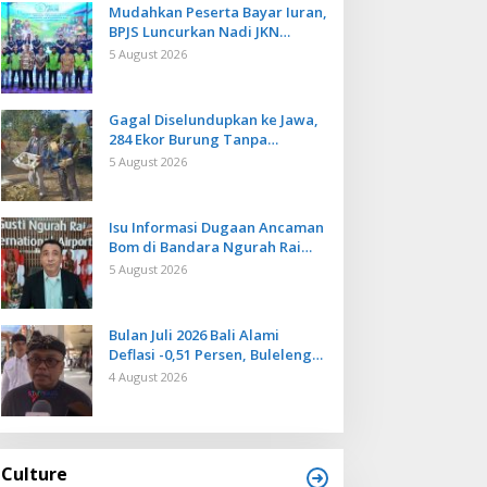
Mudahkan Peserta Bayar Iuran,
BPJS Luncurkan Nadi JKN
dengan Mekanisme Menabung
5 August 2026
Gagal Diselundupkan ke Jawa,
284 Ekor Burung Tanpa
Dokumen Dilepasliarkan Cegah
5 August 2026
Ancaman Penyakit
Isu Informasi Dugaan Ancaman
Bom di Bandara Ngurah Rai
Bali Tidak Benar, Operasional
5 August 2026
Penerbangan Lancar
Bulan Juli 2026 Bali Alami
Deflasi -0,51 Persen, Buleleng
Catat Penurunan Terendah
4 August 2026
Culture