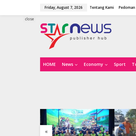
S
Friday, August 7, 2026
Tentang Kami
Pedoman 
k
i
p
close
t
o
c
o
n
t
e
n
HOME
News
Economy
Sport
T
t
«