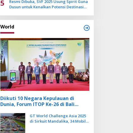
5
Resmi Dibuka, SVF 2025 Usung Spirit Guna
Dusun untuk Kenalkan Potensi Destinasi
Wisata Sanur
World
Diikuti 10 Negara Kepulauan di
Dunia, Forum ITOP Ke-26 di Bali
Angkat Pariwisata Kebugaran
Berbasis Alam dan Budaya
GT World Challenge Asia 2025
di Sirkuit Mandalika, 34 Mobil
Balap Dunia Bakal Adu
Kecepatan