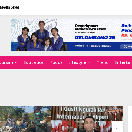
Media Siber
ourism
Education
Foods
Lifestyle
Trend
Enterta
»