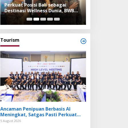
Perkuat Posisi Bali sebagai
Festival Bambu 
Destinasi Wellness Dunia, BWB
Museum, Imple
Expo 2026 Hadirkan Exhibitor
Bambu dalam Ke
Nasional dan Global
dan Budaya Bali
Tourism
Ancaman Penipuan Berbasis AI
Meningkat, Satgas Pasti Perkuat
Penindakan dan Pengembangan
5 August 2026
Aplikasi Anti Penipuan