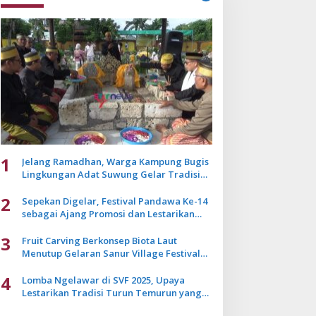
1
Jelang Ramadhan, Warga Kampung Bugis
Lingkungan Adat Suwung Gelar Tradisi
Ziarah Akbar
2
Sepekan Digelar, Festival Pandawa Ke-14
sebagai Ajang Promosi dan Lestarikan
Budaya Bali
3
Fruit Carving Berkonsep Biota Laut
Menutup Gelaran Sanur Village Festival
2025
4
Lomba Ngelawar di SVF 2025, Upaya
Lestarikan Tradisi Turun Temurun yang
Mulai Pudar