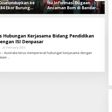
Diselundupkan ke
Isu Informasi Dugaan
B
284 Ekor Burung
Ancaman Bom di Bandara
Defla
 Dokumen
Ngurah Rai Bali Tidak
B
sliarkan Cegah
Benar, Operasional
T
an Penyakit
Penerbangan Lancar
as Hubungan Kerjasama Bidang Pendidikan
dengan ISI Denpasar
20 February 2025
B
Y
n – Australia terus mempererat hubungan kerjasama dengan
S
dalam
T
A
R
-
N
E
W
S
.
I
D