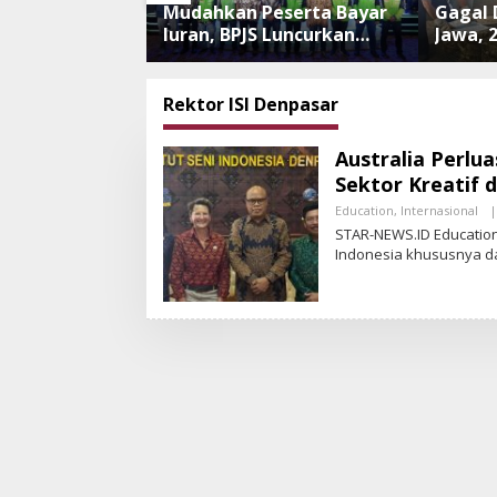
nipuan
Mudahkan Peserta Bayar
Gagal 
 Meningkat,
Iuran, BPJS Luncurkan
Jawa, 
i Perkuat
Nadi JKN dengan
Tanpa
 dan
Mekanisme Menabung
Dilepa
an Aplikasi
Ancam
Rektor ISI Denpasar
an
Australia Perlu
Sektor Kreatif 
Education
,
Internasional
|
STAR-NEWS.ID Educatio
Indonesia khususnya 