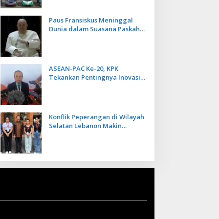
Paus Fransiskus Meninggal
Dunia dalam Suasana Paskah
di Usia 88 Tahun
ASEAN-PAC Ke-20, KPK
Tekankan Pentingnya Inovasi
Teknologi dalam
Pemberantasan Korupsi
Konflik Peperangan di Wilayah
Selatan Lebanon Makin
Memanas, PMI Asal Bali
Dipulangkan ke Indonesia