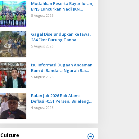
Mudahkan Peserta Bayar Iuran,
BPJS Luncurkan Nadi JKN
dengan Mekanisme Menabung
5 August 2026
Gagal Diselundupkan ke Jawa,
284 Ekor Burung Tanpa
Dokumen Dilepasliarkan Cegah
5 August 2026
Ancaman Penyakit
Isu Informasi Dugaan Ancaman
Bom di Bandara Ngurah Rai
Bali Tidak Benar, Operasional
5 August 2026
Penerbangan Lancar
Bulan Juli 2026 Bali Alami
Deflasi -0,51 Persen, Buleleng
Catat Penurunan Terendah
4 August 2026
Culture