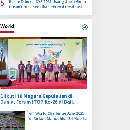
5
Resmi Dibuka, SVF 2025 Usung Spirit Guna
Dusun untuk Kenalkan Potensi Destinasi
Wisata Sanur
World
Diikuti 10 Negara Kepulauan di
Dunia, Forum ITOP Ke-26 di Bali
Angkat Pariwisata Kebugaran
Berbasis Alam dan Budaya
GT World Challenge Asia 2025
di Sirkuit Mandalika, 34 Mobil
Balap Dunia Bakal Adu
Kecepatan