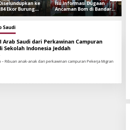
Diselundupkan ke
Isu Informasi Dugaan
B
284 Ekor Burung
Ancaman Bom di Bandara
Defla
 Dokumen
Ngurah Rai Bali Tidak
B
sliarkan Cegah
Benar, Operasional
T
an Penyakit
Penerbangan Lancar
b Saudi
I Arab Saudi dari Perkawinan Campuran
i Sekolah Indonesia Jeddah
4
B
Y
 – Ribuan anak-anak dari perkawinan campuran Pekerja Migran
S
T
A
R
-
N
E
W
S
.
I
D