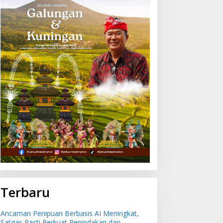
ulan Juli 2026 Bali Alami
Ancaman Penipuan
si -0,51 Persen,
Berbasis AI Meningkat,
uleleng Catat Penurunan
Satgas Pasti Perkuat
erendah
Penindakan dan
Pengembangan Aplikasi
Anti Penipuan
Terbaru
Ancaman Penipuan Berbasis AI Meningkat,
Satgas Pasti Perkuat Penindakan dan