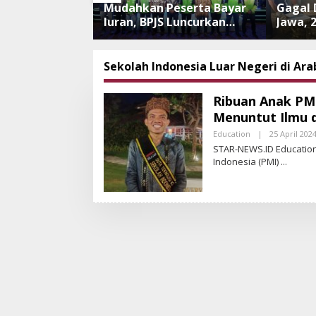
nipuan
Mudahkan Peserta Bayar
Gagal 
 Meningkat,
Iuran, BPJS Luncurkan
Jawa, 
i Perkuat
Nadi JKN dengan
Tanpa
 dan
Mekanisme Menabung
Dilepa
an Aplikasi
Ancam
Sekolah Indonesia Luar Negeri di Ara
an
Ribuan Anak PM
Menuntut Ilmu d
Education
|
25 April 202
STAR-NEWS.ID Education
Indonesia (PMI)