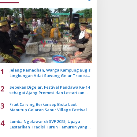
1
Jelang Ramadhan, Warga Kampung Bugis
Lingkungan Adat Suwung Gelar Tradisi
Ziarah Akbar
2
Sepekan Digelar, Festival Pandawa Ke-14
sebagai Ajang Promosi dan Lestarikan
Budaya Bali
3
Fruit Carving Berkonsep Biota Laut
Menutup Gelaran Sanur Village Festival
2025
4
Lomba Ngelawar di SVF 2025, Upaya
Lestarikan Tradisi Turun Temurun yang
Mulai Pudar