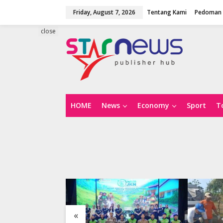
S
Friday, August 7, 2026
Tentang Kami
Pedoman 
k
i
p
close
t
o
c
o
n
t
e
n
HOME
News
Economy
Sport
T
t
«