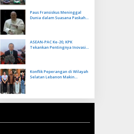
Paus Fransiskus Meninggal
Dunia dalam Suasana Paskah
di Usia 88 Tahun
ASEAN-PAC Ke-20, KPK
Tekankan Pentingnya Inovasi
Teknologi dalam
Pemberantasan Korupsi
Konflik Peperangan di Wilayah
Selatan Lebanon Makin
Memanas, PMI Asal Bali
Dipulangkan ke Indonesia