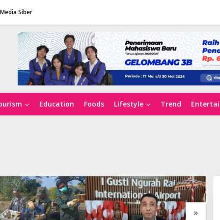
Media Siber
ourism
Education
Foods
Lifestyle
Trend
Enterta
»