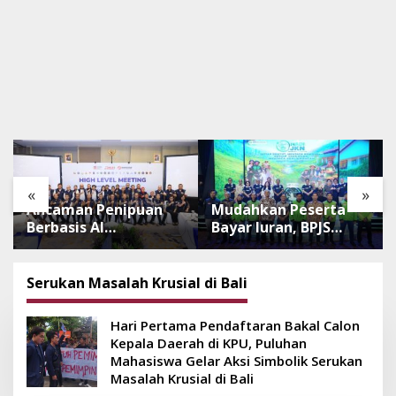
«
»
Ancaman Penipuan
Mudahkan Peserta
Berbasis AI
Bayar Iuran, BPJS
Meningkat, Satgas
Luncurkan Nadi JKN
Pasti Perkuat
dengan Mekanisme
Penindakan dan
Menabung
Serukan Masalah Krusial di Bali
Pengembangan
Aplikasi Anti
Hari Pertama Pendaftaran Bakal Calon
Penipuan
Kepala Daerah di KPU, Puluhan
Mahasiswa Gelar Aksi Simbolik Serukan
Masalah Krusial di Bali