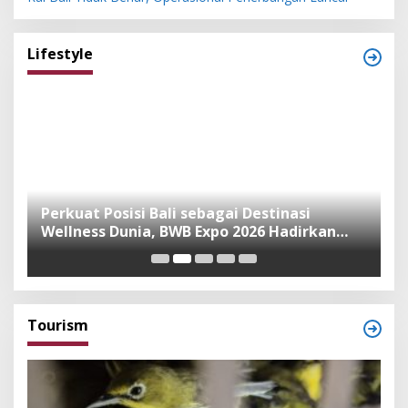
Lifestyle
n
Perkuat Posisi Bali sebagai Destinasi
F
Wellness Dunia, BWB Expo 2026 Hadirkan
I
Exhibitor Nasional dan Global
K
Tourism