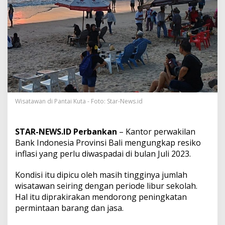
W
i
s
a
t
a
w
a
n
p
a
d
Wisatawan di Pantai Kuta - Foto: Star-News.id
a
L
i
STAR-NEWS.ID Perbankan
– Kantor perwakilan
b
Bank Indonesia Provinsi Bali mengungkap resiko
u
inflasi yang perlu diwaspadai di bulan Juli 2023.
r
S
e
Kondisi itu dipicu oleh masih tingginya jumlah
k
wisatawan seiring dengan periode libur sekolah.
o
Hal itu diprakirakan mendorong peningkatan
l
permintaan barang dan jasa.
a
h