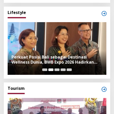
Lifestyle
n
Perkuat Posisi Bali sebagai Destinasi
F
Wellness Dunia, BWB Expo 2026 Hadirkan
I
Exhibitor Nasional dan Global
K
Tourism