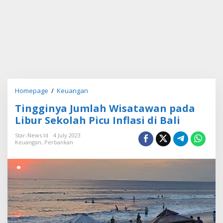
Homepage
/
Keuangan
T
i
Tingginya Jumlah Wisatawan pada
n
g
Libur Sekolah Picu Inflasi di Bali
g
i
Star-News.id
4 July 2023
Keuangan
,
Perbankan
n
y
a
J
u
m
l
a
h