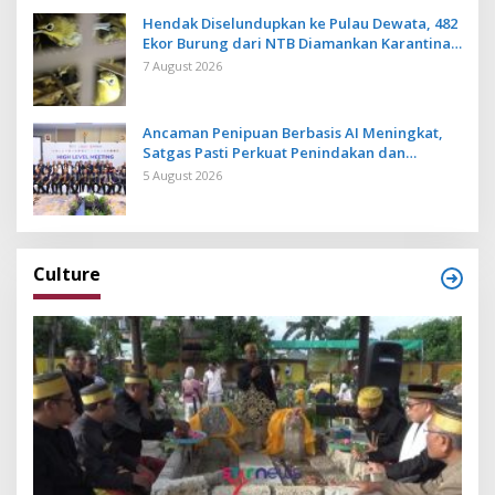
Hendak Diselundupkan ke Pulau Dewata, 482
Ekor Burung dari NTB Diamankan Karantina
Bali
7 August 2026
Ancaman Penipuan Berbasis AI Meningkat,
Satgas Pasti Perkuat Penindakan dan
Pengembangan Aplikasi Anti Penipuan
5 August 2026
Culture