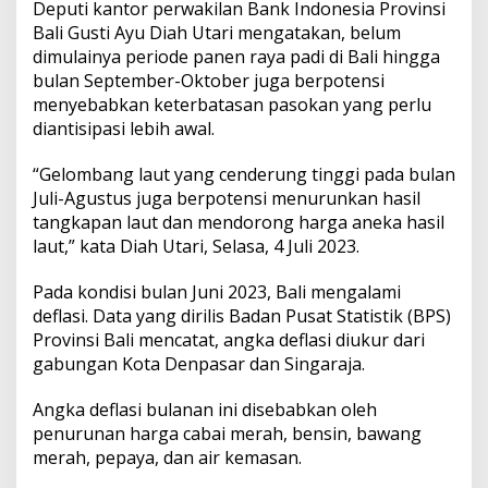
P
Deputi kantor perwakilan Bank Indonesia Provinsi
i
Bali Gusti Ayu Diah Utari mengatakan, belum
c
dimulainya periode panen raya padi di Bali hingga
u
bulan September-Oktober juga berpotensi
I
menyebabkan keterbatasan pasokan yang perlu
n
f
diantisipasi lebih awal.
l
a
“Gelombang laut yang cenderung tinggi pada bulan
s
Juli-Agustus juga berpotensi menurunkan hasil
i
tangkapan laut dan mendorong harga aneka hasil
d
i
laut,” kata Diah Utari, Selasa, 4 Juli 2023.
B
a
Pada kondisi bulan Juni 2023, Bali mengalami
l
deflasi. Data yang dirilis Badan Pusat Statistik (BPS)
i
Provinsi Bali mencatat, angka deflasi diukur dari
gabungan Kota Denpasar dan Singaraja.
Angka deflasi bulanan ini disebabkan oleh
penurunan harga cabai merah, bensin, bawang
merah, pepaya, dan air kemasan.