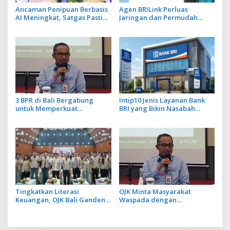
Ancaman Penipuan Berbasis
Agen BRILink Perluas
AI Meningkat, Satgas Pasti
Jaringan dan Permudah
Perkuat Penindakan dan
Layanan Perbankan
Pengembangan Aplikasi Anti
Penipuan
3 BPR di Bali Bergabung
Intip10 Jenis Layanan Bank
untuk Memperkuat
BRI yang Bikin Nasabah
Permodalan dan Tingkatkan
Tetap Setia
Daya Saing
Tingkatkan Literasi
OJK Minta Masyarakat
Keuangan, OJK Bali Gandeng
Waspada dengan
4 Universitas Gelar KKN LIK
Penawaran Pelunasan Kredit
di 50 Desa
yang Mengatasnamakan
SBKKN