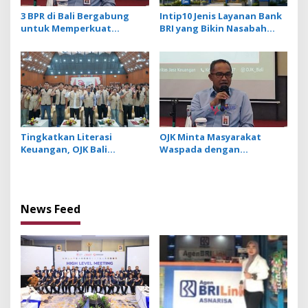
3 BPR di Bali Bergabung
Intip10 Jenis Layanan Bank
untuk Memperkuat
BRI yang Bikin Nasabah
Permodalan dan
Tetap Setia
Tingkatkan Daya Saing
Tingkatkan Literasi
OJK Minta Masyarakat
Keuangan, OJK Bali
Waspada dengan
Gandeng 4 Universitas
Penawaran Pelunasan
Gelar KKN LIK di 50 Desa
Kredit yang
Mengatasnamakan SBKKN
News Feed