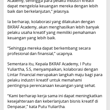
Academy, sehingga para pelaku industri kreatif
a
dapat mengelola keuangan mereka dengan lebih
n
g
baik dan berkelanjutan,” jelasnya.
a
n
Ia berharap, kolaborasi yang dilakukan dengan
b
BKRAF Academy, akan menghasilkan lebih banyak
a
pelaku usaha kreatif yang memiliki pemahaman
g
i
keuangan yang lebih baik.
P
e
“Sehingga mereka dapat berkembang secara
l
profesional dan finansial,” ucapnya.
a
k
Sementara itu, Kepala BKRAF Academy, I Putu
u
I
Yuliartha, S.S, menyampaikan, kolaborasi dengan
n
Lintar Financial merupakan langkah maju bagi para
d
pelaku industri kreatif untuk memahami
u
pentingnya perencanaan keuangan yang sehat.
s
t
r
“Kami berharap kerja sama ini dapat meningkatkan
i
kesejahteraan dan keberlanjutan bisnis kreatif di
K
Denpasar,” kata Putu Yuliartha.
r