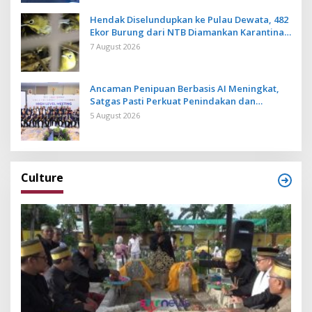
Hendak Diselundupkan ke Pulau Dewata, 482
Ekor Burung dari NTB Diamankan Karantina
Bali
7 August 2026
Ancaman Penipuan Berbasis AI Meningkat,
Satgas Pasti Perkuat Penindakan dan
Pengembangan Aplikasi Anti Penipuan
5 August 2026
Culture