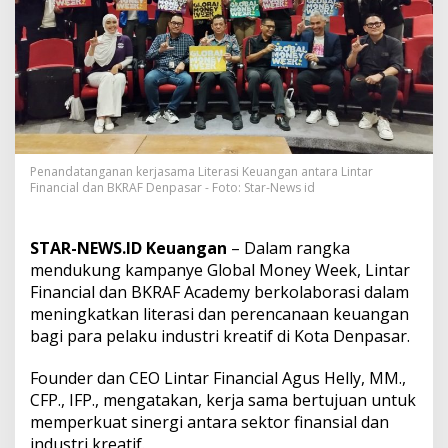
d
a
n
B
K
R
A
F
D
e
Penandatanganan kerjasama Literasi Keuangan antara Lintar
n
Financial dan BKRAF Denpasar - Foto: Star-News id
p
a
s
STAR-NEWS.ID Keuangan
– Dalam rangka
a
mendukung kampanye Global Money Week, Lintar
r
Financial dan BKRAF Academy berkolaborasi dalam
B
e
meningkatkan literasi dan perencanaan keuangan
r
bagi para pelaku industri kreatif di Kota Denpasar.
k
o
Founder dan CEO Lintar Financial Agus Helly, MM.,
l
CFP., IFP., mengatakan, kerja sama bertujuan untuk
a
b
memperkuat sinergi antara sektor finansial dan
o
industri kreatif.