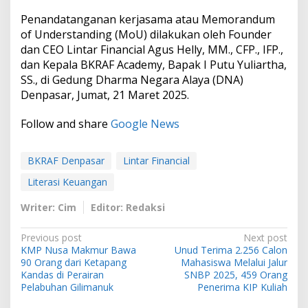
e
Penandatanganan kerjasama atau Memorandum
a
t
of Understanding (MoU) dilakukan oleh Founder
i
dan CEO Lintar Financial Agus Helly, MM., CFP., IFP.,
f
dan Kepala BKRAF Academy, Bapak I Putu Yuliartha,
SS., di Gedung Dharma Negara Alaya (DNA)
Denpasar, Jumat, 21 Maret 2025.
Follow and share
Google News
BKRAF Denpasar
Lintar Financial
Literasi Keuangan
Writer: Cim
Editor: Redaksi
P
Previous post
Next post
KMP Nusa Makmur Bawa
Unud Terima 2.256 Calon
o
90 Orang dari Ketapang
Mahasiswa Melalui Jalur
s
Kandas di Perairan
SNBP 2025, 459 Orang
Pelabuhan Gilimanuk
Penerima KIP Kuliah
t