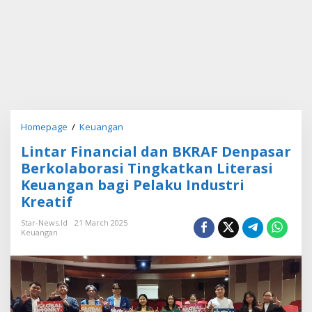
Homepage
/
Keuangan
L
i
Lintar Financial dan BKRAF Denpasar
n
t
Berkolaborasi Tingkatkan Literasi
a
Keuangan bagi Pelaku Industri
r
Kreatif
F
i
Star-News.id
21 March 2025
n
Keuangan
a
n
c
i
a
l