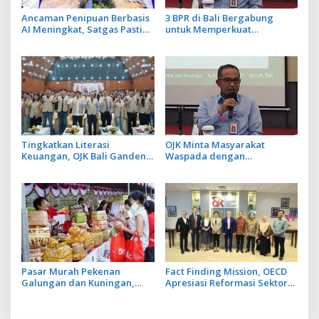
Ancaman Penipuan Berbasis
3 BPR di Bali Bergabung
AI Meningkat, Satgas Pasti
untuk Memperkuat
Perkuat Penindakan dan
Permodalan dan Tingkatkan
Pengembangan Aplikasi Anti
Daya Saing
Penipuan
Tingkatkan Literasi
OJK Minta Masyarakat
Keuangan, OJK Bali Gandeng
Waspada dengan
4 Universitas Gelar KKN LIK
Penawaran Pelunasan Kredit
di 50 Desa
yang Mengatasnamakan
SBKKN
Pasar Murah Pekenan
Fact Finding Mission, OECD
Galungan dan Kuningan,
Apresiasi Reformasi Sektor
Warga Antusias Borong
Asuransi dan Dana Pensiun
Canang dan Keperluan Hari
OJK
Raya