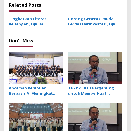
n
Related Posts
a
v
Tingkatkan Literasi
Dorong Generasi Muda
Keuangan, OJK Bali
Cerdas Berinvestasi, OJK
i
Gandeng 4 Universitas
Gelar Edukasi Keuangan
g
Gelar KKN LIK di 50 Desa
dan Pasar Modal
Don't Miss
a
t
i
o
n
Ancaman Penipuan
3 BPR di Bali Bergabung
Berbasis AI Meningkat,
untuk Memperkuat
Satgas Pasti Perkuat
Permodalan dan
Penindakan dan
Tingkatkan Daya Saing
Pengembangan Aplikasi
Anti Penipuan