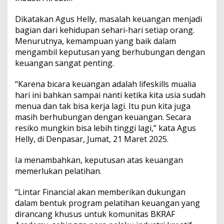
r
a
Dikatakan Agus Helly, masalah keuangan menjadi
s
bagian dari kehidupan sehari-hari setiap orang.
i
T
Menurutnya, kemampuan yang baik dalam
i
mengambil keputusan yang berhubungan dengan
n
keuangan sangat penting.
g
k
“Karena bicara keuangan adalah lifeskills mualia
a
t
hari ini bahkan sampai nanti ketika kita usia sudah
k
menua dan tak bisa kerja lagi. Itu pun kita juga
a
masih berhubungan dengan keuangan. Secara
n
resiko mungkin bisa lebih tinggi lagi,” kata Agus
L
i
Helly, di Denpasar, Jumat, 21 Maret 2025.
t
e
Ia menambahkan, keputusan atas keuangan
r
memerlukan pelatihan.
a
s
“Lintar Financial akan memberikan dukungan
i
K
dalam bentuk program pelatihan keuangan yang
e
dirancang khusus untuk komunitas BKRAF
u