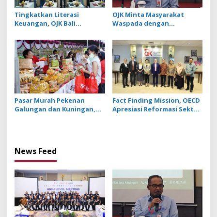
Tingkatkan Literasi
OJK Minta Masyarakat
Keuangan, OJK Bali
Waspada dengan
Gandeng 4 Universitas
Penawaran Pelunasan
Gelar KKN LIK di 50 Desa
Kredit yang
Mengatasnamakan SBKKN
Pasar Murah Pekenan
Fact Finding Mission, OECD
Galungan dan Kuningan,
Apresiasi Reformasi Sektor
Warga Antusias Borong
Asuransi dan Dana Pensiun
Canang dan Keperluan Hari
OJK
Raya
News Feed