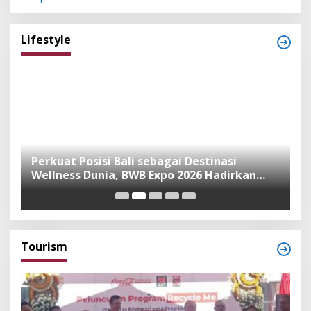
Lifestyle
n
Perkuat Posisi Bali sebagai Destinasi
F
Wellness Dunia, BWB Expo 2026 Hadirkan
I
Exhibitor Nasional dan Global
K
Tourism