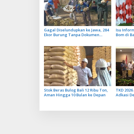
Gagal Diselundupkan ke Jawa, 284
Isu Info
Ekor Burung Tanpa Dokumen
Bom di B
Dilepasliarkan Cegah Ancaman
Tidak Ben
Penyakit
Penerban
Stok Beras Bulog Bali 12 Ribu Ton,
TKD 2026 
Aman Hingga 10 Bulan ke Depan
Adkasi D
Transfer 