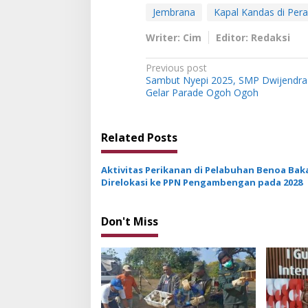
Jembrana
Kapal Kandas di Pera
Writer: Cim
Editor: Redaksi
P
Previous post
Sambut Nyepi 2025, SMP Dwijendra
o
Gelar Parade Ogoh Ogoh
s
t
Related Posts
n
a
Aktivitas Perikanan di Pelabuhan Benoa Bak
v
Direlokasi ke PPN Pengambengan pada 2028
i
g
Don't Miss
a
t
i
o