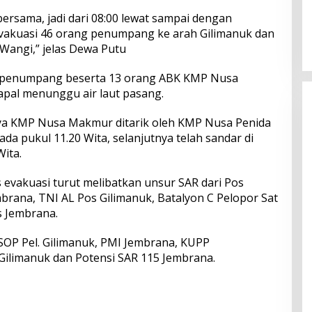
Perkuat Ekosistem Pariwisata
ersama, jadi dari 08:00 lewat sampai dengan
dan Serapan Investasi, Sira
evakuasi 46 orang penumpang ke arah Gilimanuk dan
Village Grand Outlet Bali Resmi
Wangi,” jelas Dewa Putu
Dibuka di KEK Kura Kura
 penumpang beserta 13 orang ABK KMP Nusa
pal menunggu air laut pasang.
rnya KMP Nusa Makmur ditarik oleh KMP Nusa Penida
a pukul 11.20 Wita, selanjutnya telah sandar di
Wita.
evakuasi turut melibatkan unsur SAR dari Pos
brana, TNI AL Pos Gilimanuk, Batalyon C Pelopor Sat
s Jembrana.
SOP Pel. Gilimanuk, PMI Jembrana, KUPP
Gilimanuk dan Potensi SAR 115 Jembrana.