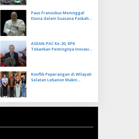
Paus Fransiskus Meninggal
Dunia dalam Suasana Paskah
di Usia 88 Tahun
ASEAN-PAC Ke-20, KPK
Tekankan Pentingnya Inovasi
Teknologi dalam
Pemberantasan Korupsi
Konflik Peperangan di Wilayah
Selatan Lebanon Makin
Memanas, PMI Asal Bali
Dipulangkan ke Indonesia