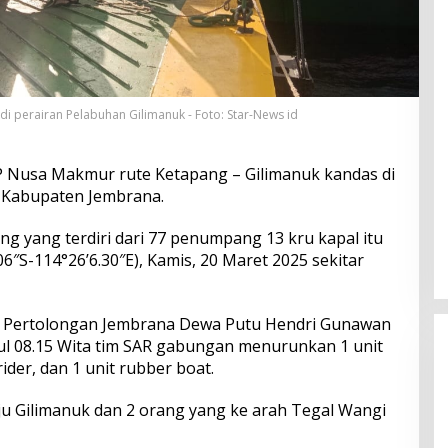
i perairan Pelabuhan Gilimanuk - Foto: Star-News id
 Nusa Makmur rute Ketapang – Gilimanuk kandas di
, Kabupaten Jembrana.
g yang terdiri dari 77 penumpang 13 kru kapal itu
6″S-114°26’6.30″E), Kamis, 20 Maret 2025 sekitar
n Pertolongan Jembrana Dewa Putu Hendri Gunawan
l 08.15 Wita tim SAR gabungan menurunkan 1 unit
 rider, dan 1 unit rubber boat.
u Gilimanuk dan 2 orang yang ke arah Tegal Wangi