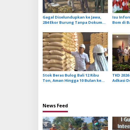
n
Gagal Diselundupkan ke Jawa,
Isu Info
284 Ekor Burung Tanpa Dokumen
Bom di B
Dilepasliarkan Cegah Ancaman
Tidak Be
Penyakit
Penerba
Stok Beras Bulog Bali 12 Ribu
TKD 2026 
Ton, Aman Hingga 10 Bulan ke
Adkasi 
Depan
Transfer
News Feed