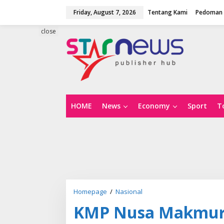
S
Friday, August 7, 2026
Tentang Kami
Pedoman 
k
i
p
close
t
o
c
o
n
t
e
n
HOME
News
Economy
Sport
T
t
Homepage
/
Nasional
K
M
KMP Nusa Makmur 
P
N