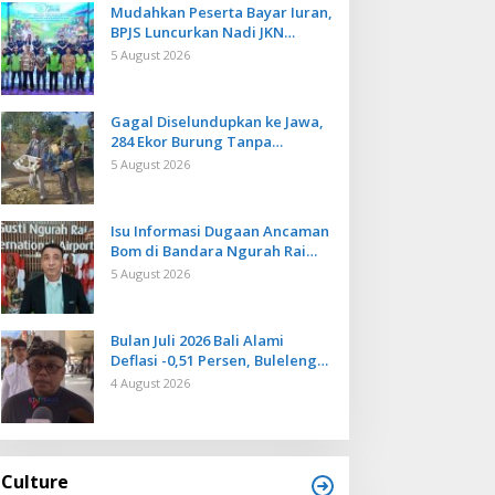
Mudahkan Peserta Bayar Iuran,
BPJS Luncurkan Nadi JKN
dengan Mekanisme Menabung
5 August 2026
Gagal Diselundupkan ke Jawa,
284 Ekor Burung Tanpa
Dokumen Dilepasliarkan Cegah
5 August 2026
Ancaman Penyakit
Isu Informasi Dugaan Ancaman
Bom di Bandara Ngurah Rai
Bali Tidak Benar, Operasional
5 August 2026
Penerbangan Lancar
Bulan Juli 2026 Bali Alami
Deflasi -0,51 Persen, Buleleng
Catat Penurunan Terendah
4 August 2026
Culture