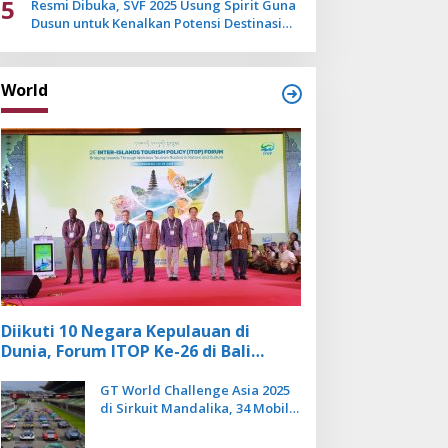
5
Resmi Dibuka, SVF 2025 Usung Spirit Guna
Dusun untuk Kenalkan Potensi Destinasi
Wisata Sanur
World
Diikuti 10 Negara Kepulauan di
Dunia, Forum ITOP Ke-26 di Bali
Angkat Pariwisata Kebugaran
Berbasis Alam dan Budaya
GT World Challenge Asia 2025
di Sirkuit Mandalika, 34 Mobil
Balap Dunia Bakal Adu
Kecepatan