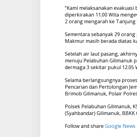
l
“Kami melaksanakan evakuasi b
a
diperkirakan 11.00 Wita meng
b
u
2 orang mengarah ke Tanjung 
h
a
Sementara sebanyak 29 orang
n
Makmur masih berada diatas ka
G
i
l
Setelah air laut pasang, akhi
i
menuju Pelabuhan Gilimanuk pad
m
dermaga 3 sekitar pukul 12.05 
a
n
Selama berlangsungnya proses 
u
k
Pencarian dan Pertolongan Jem
Brimob Gilimanuk, Polair Polre
Polsek Pelabuhan Gilimanuk, K
(Syahbandar) Gilimanuk, BBKK 
Follow and share
Google News