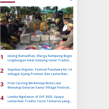
1
Jelang Ramadhan, Warga Kampung Bugis
Lingkungan Adat Suwung Gelar Tradisi
Ziarah Akbar
2
Sepekan Digelar, Festival Pandawa Ke-14
sebagai Ajang Promosi dan Lestarikan
Budaya Bali
3
Fruit Carving Berkonsep Biota Laut
Menutup Gelaran Sanur Village Festival
2025
4
Lomba Ngelawar di SVF 2025, Upaya
Lestarikan Tradisi Turun Temurun yang
Mulai Pudar