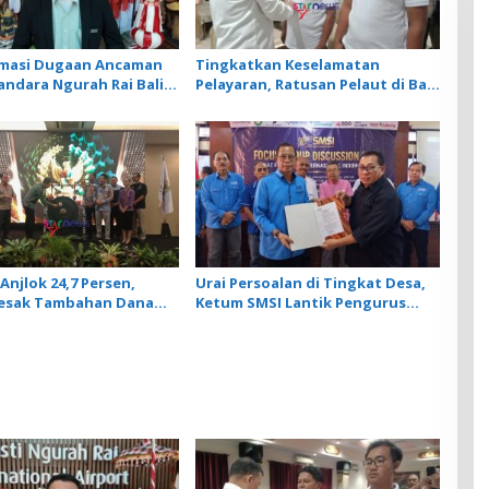
rmasi Dugaan Ancaman
Tingkatkan Keselamatan
andara Ngurah Rai Bali
Pelayaran, Ratusan Pelaut di Bali
nar, Operasional
Ikuti Pelatihan MPR dan JMPR
ngan Lancar
Anjlok 24,7 Persen,
Urai Persoalan di Tingkat Desa,
Desak Tambahan Dana
Ketum SMSI Lantik Pengurus
 Daerah untuk 2027
Pokja Newsroom Jaksa Garda
Desa di Bali