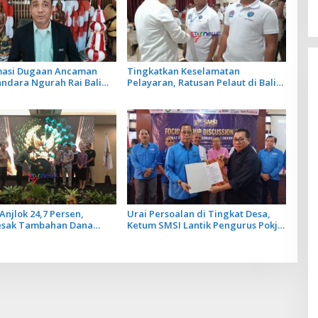
rmasi Dugaan Ancaman
Tingkatkan Keselamatan
andara Ngurah Rai Bali
Pelayaran, Ratusan Pelaut di Bali
ar, Operasional
Ikuti Pelatihan MPR dan JMPR
gan Lancar
Anjlok 24,7 Persen,
Urai Persoalan di Tingkat Desa,
esak Tambahan Dana
Ketum SMSI Lantik Pengurus Pokja
Daerah untuk 2027
Newsroom Jaksa Garda Desa di
Bali