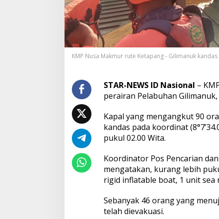
e
t
a
p
a
n
KMP Nusa Makmur rute Ketapang - Gilimanuk kandas d
g
K
a
n
STAR-NEWS ID Nasional
– KMP
d
perairan Pelabuhan Gilimanuk
a
s
Kapal yang mengangkut 90 oran
d
kandas pada koordinat (8°7’34.0
i
P
pukul 02.00 Wita.
e
r
Koordinator Pos Pencarian da
a
mengatakan, kurang lebih puku
i
rigid inflatable boat, 1 unit sea
r
a
n
Sebanyak 46 orang yang menuj
P
telah dievakuasi.
e