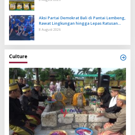
Aksi Partai Demokrat Bali di Pantai Lembeng,
Rawat Lingkungan hingga Lepas Ratusan
Tukik Bedawang Nala
8 August 2026
Culture