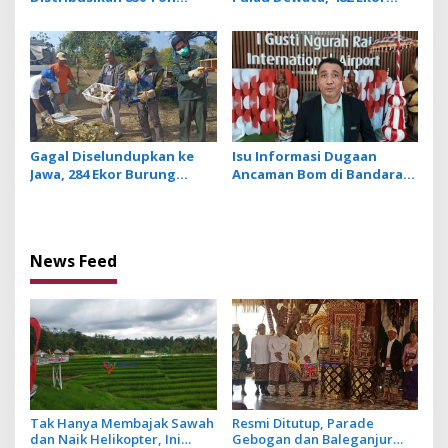
Beras Premium ke Jaringan
Burung dari NTB
Ritel Moderen
Diamankan Karantina Bali
Gagal Diselundupkan ke
Isu Informasi Dugaan
Jawa, 284 Ekor Burung
Ancaman Bom di Bandara
Tanpa Dokumen
Ngurah Rai Bali Tidak
Dilepasliarkan Cegah
Benar, Operasional
Ancaman Penyakit
Penerbangan Lancar
News Feed
Tak Hanya Membajak Sawah
Resmi Ditutup, Parade
dan Naik Helikopter, Ini
Gebogan dan Baleganjur