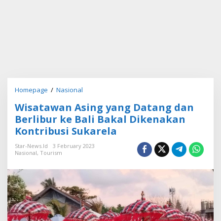
Homepage
/
Nasional
W
i
Wisatawan Asing yang Datang dan
s
a
Berlibur ke Bali Bakal Dikenakan
t
Kontribusi Sukarela
a
w
Star-News.id
3 February 2023
a
Nasional
,
Tourism
n
A
s
i
n
g
y