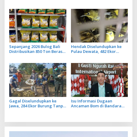
Keseruan Wisata di Jatiluwih
Dongkrak Kunjungan
Eco Farm Tabanan
Wisatawan Ulun Danu
Beratan dan The Blooms
Sepanjang 2026 Bulog Bali
Hendak Diselundupkan ke
Distribusikan 850 Ton Beras
Pulau Dewata, 482 Ekor
Premium ke Jaringan Ritel
Burung dari NTB Diamankan
Moderen
Karantina Bali
Gagal Diselundupkan ke
Isu Informasi Dugaan
Jawa, 284 Ekor Burung Tanpa
Ancaman Bom di Bandara
Dokumen Dilepasliarkan
Ngurah Rai Bali Tidak Benar,
Cegah Ancaman Penyakit
Operasional Penerbangan
Lancar