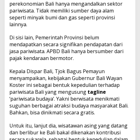
i
perekonomian Bali hanya mengandalkan sektor
B
pariwisata. Tidak memiliki sumber daya alam
a
seperti minyak bumi dan gas seperti provinsi
k
lainnya.
a
l
D
Di sisi lain, Pemerintah Provinsi belum
i
mendapatkan secara signifikan pendapatan dari
k
jasa pariwisata. APBD Bali hanya bersumber dari
e
pajak kendaraan bermotor.
n
a
k
Kepala Dispar Bali, Tjok Bagus Pemayun
a
menyampaikan, kebijakan Gubernur Bali Wayan
n
Koster ini sebagai bentuk kepedulian terhadap
K
pariwisata Bali yang mengusung
tagline
o
n
‘pariwisata budaya’. Yakni berwisata menikmati
t
suguhan berbagai atraksi budaya masyarakat Bali.
r
Bahkan, bisa dinikmati secara gratis.
i
b
Untuk itu, lanjut dia, wisatawan asing yang datang
u
s
dan berlibur ke Bali bakal dikenakan kontribusi
i
secara sukarela, sebagai bentuk kepedulian dalam