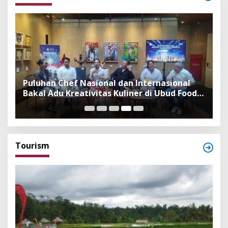
,
Puluhan Chef Nasional dan Internasional
W
Bakal Adu Kreativitas Kuliner di Ubud Food
P
Festival 2026
T
Tourism