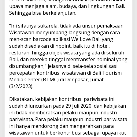
S
upaya menjaga alam, budaya, dan lingkungan Bali.
u
Sehingga bisa berkelanjutan.
k
a
r
“Ini sifatnya sukarela, tidak ada unsur pemaksaan.
e
Wisatawan menyumbang langsung dengan cara
l
men-scan barcode aplikasi We Love Bali yang
a
sudah disediakan di npoint, baik itu di hotel,
restoran, hingga objek wisata yang ada di seluruh
Bali, dan mereka tinggal mentransfer nominal yang
disumbangkan,” jelasnya di sela-sela sosialisasi
percepatan kontribusi wisatawan di Bali Tourism
Media Center (BTMC) di Denpasar, Jumat
(3/2/2023).
Dikatakan, kebijakan kontribusi pariwisata ini
sudah diluncurkan pada 29 Juli 2020, dan kebijakan
ini tidak memberatkan pelaku maupun industri
pariwisata. Para pelaku maupun industri pariwisata
ini hanya mendorong dan mengarahkan para
wisatawan untuk berkontribusi sebagai upaya ikut