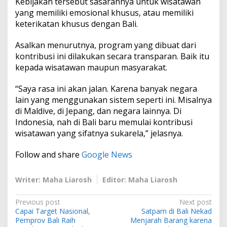
Kebijakan tersebut sasarannya untuk wisatawan
yang memiliki emosional khusus, atau memiliki
keterikatan khusus dengan Bali.
Asalkan menurutnya, program yang dibuat dari
kontribusi ini dilakukan secara transparan. Baik itu
kepada wisatawan maupun masyarakat.
“Saya rasa ini akan jalan. Karena banyak negara
lain yang menggunakan sistem seperti ini. Misalnya
di Maldive, di Jepang, dan negara lainnya. Di
Indonesia, nah di Bali baru memulai kontribusi
wisatawan yang sifatnya sukarela,” jelasnya.
Follow and share
Google News
Writer: Maha Liarosh
Editor: Maha Liarosh
P
Previous post
Next post
Capai Target Nasional,
Satpam di Bali Nekad
o
Pemprov Bali Raih
Menjarah Barang karena