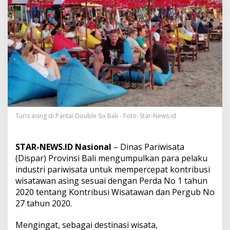
a
n
g
D
a
t
a
n
g
d
a
n
B
Turis asing di Pantai Double Six Bali - Foto: Star-News.id
e
r
l
STAR-NEWS.ID Nasional
– Dinas Pariwisata
i
(Dispar) Provinsi Bali mengumpulkan para pelaku
b
u
industri pariwisata untuk mempercepat kontribusi
r
wisatawan asing sesuai dengan Perda No 1 tahun
k
2020 tentang Kontribusi Wisatawan dan Pergub No
e
27 tahun 2020.
B
a
l
Mengingat, sebagai destinasi wisata,