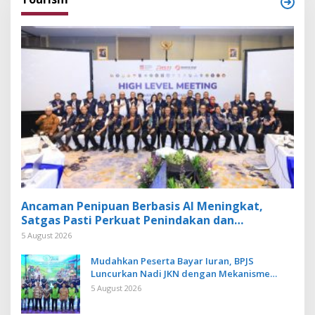
Ancaman Penipuan Berbasis AI Meningkat,
Satgas Pasti Perkuat Penindakan dan
Pengembangan Aplikasi Anti Penipuan
5 August 2026
Mudahkan Peserta Bayar Iuran, BPJS
Luncurkan Nadi JKN dengan Mekanisme
Menabung
5 August 2026