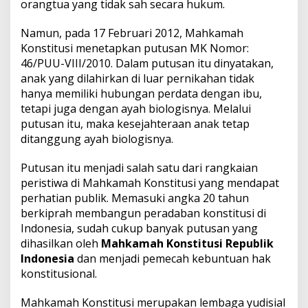
orangtua yang tidak sah secara hukum.
i
t
u
Namun, pada 17 Februari 2012, Mahkamah
s
Konstitusi menetapkan putusan MK Nomor:
i
46/PUU-VIII/2010. Dalam putusan itu dinyatakan,
anak yang dilahirkan di luar pernikahan tidak
hanya memiliki hubungan perdata dengan ibu,
tetapi juga dengan ayah biologisnya. Melalui
putusan itu, maka kesejahteraan anak tetap
ditanggung ayah biologisnya.
Putusan itu menjadi salah satu dari rangkaian
peristiwa di Mahkamah Konstitusi yang mendapat
perhatian publik. Memasuki angka 20 tahun
berkiprah membangun peradaban konstitusi di
Indonesia, sudah cukup banyak putusan yang
dihasilkan oleh
Mahkamah Konstitusi Republik
Indonesia
dan menjadi pemecah kebuntuan hak
konstitusional.
Mahkamah Konstitusi merupakan lembaga yudisial