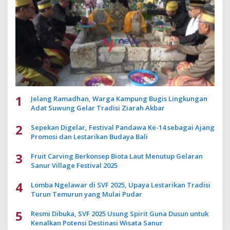
1
Jelang Ramadhan, Warga Kampung Bugis Lingkungan
Adat Suwung Gelar Tradisi Ziarah Akbar
2
Sepekan Digelar, Festival Pandawa Ke-14 sebagai Ajang
Promosi dan Lestarikan Budaya Bali
3
Fruit Carving Berkonsep Biota Laut Menutup Gelaran
Sanur Village Festival 2025
4
Lomba Ngelawar di SVF 2025, Upaya Lestarikan Tradisi
Turun Temurun yang Mulai Pudar
5
Resmi Dibuka, SVF 2025 Usung Spirit Guna Dusun untuk
Kenalkan Potensi Destinasi Wisata Sanur