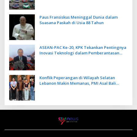
Paus Fransiskus Meninggal Dunia dalam
Suasana Paskah di Usia 88 Tahun
ASEAN-PAC Ke-20, KPK Tekankan Pentingnya
Inovasi Teknologi dalam Pemberantasan
Korupsi
Konflik Peperangan di Wilayah Selatan
Lebanon Makin Memanas, PMI Asal Bali
Dipulangkan ke Indonesia