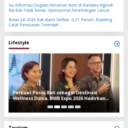
Isu Informasi Dugaan Ancaman Bom di Bandara Ngurah
Rai Bali Tidak Benar, Operasional Penerbangan Lancar
Bulan Juli 2026 Bali Alami Deflasi -0,51 Persen, Buleleng
Catat Penurunan Terendah
Lifestyle
n
Perkuat Posisi Bali sebagai Destinasi
F
Wellness Dunia, BWB Expo 2026 Hadirkan
I
Exhibitor Nasional dan Global
K
Tourism