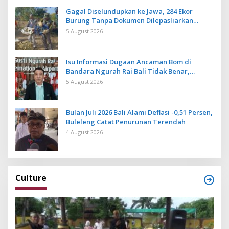
Gagal Diselundupkan ke Jawa, 284 Ekor
Burung Tanpa Dokumen Dilepasliarkan
Cegah Ancaman Penyakit
5 August 2026
Isu Informasi Dugaan Ancaman Bom di
Bandara Ngurah Rai Bali Tidak Benar,
Operasional Penerbangan Lancar
5 August 2026
Bulan Juli 2026 Bali Alami Deflasi -0,51 Persen,
Buleleng Catat Penurunan Terendah
4 August 2026
Culture