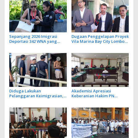
Sepanjang 2026 Imigrasi
Dugaan Penggelapan Proyek
Deportasi 342 WNA yang
Vila Marina Bay City Lombok,
Overstay di Bali
Adrian James Campbell
Laporkan JM ke Polda Bali
Diduga Lakukan
Akademisi Apresiasi
Pelanggaran Keimigrasian,
Keberanian Hakim PN
Tiga WN Ghana Diamankan
Denpasar Alihkan
Imigrasi Denpasar
Penahanan Rumah Piet Arja
Saputra