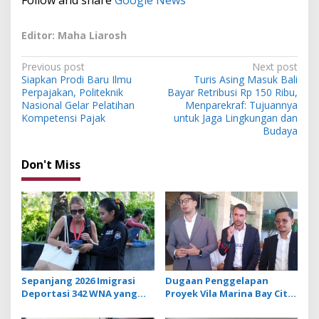
Follow and share
Google News
Editor: Maha Liarosh
P
Previous post
Next post
Siapkan Prodi Baru Ilmu
Turis Asing Masuk Bali
o
Perpajakan, Politeknik
Bayar Retribusi Rp 150 Ribu,
s
Nasional Gelar Pelatihan
Menparekraf: Tujuannya
Kompetensi Pajak
untuk Jaga Lingkungan dan
t
Budaya
n
Don't Miss
a
v
i
g
a
t
Sepanjang 2026 Imigrasi
Dugaan Penggelapan
i
Deportasi 342 WNA yang
Proyek Vila Marina Bay City
o
Overstay di Bali
Lombok, Adrian James
Campbell Laporkan JM ke