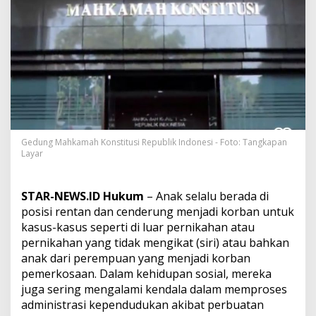
R
I
M
e
m
b
a
n
g
u
n
P
Gedung Mahkamah Konstitusi Republik Indonesi - Foto: Tangkapan
Layar
e
r
a
d
STAR-NEWS.ID Hukum
– Anak selalu berada di
a
posisi rentan dan cenderung menjadi korban untuk
b
kasus-kasus seperti di luar pernikahan atau
a
pernikahan yang tidak mengikat (siri) atau bahkan
n
K
anak dari perempuan yang menjadi korban
o
pemerkosaan. Dalam kehidupan sosial, mereka
n
juga sering mengalami kendala dalam memproses
s
administrasi kependudukan akibat perbuatan
t