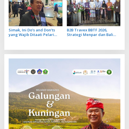
Simak, Ini Do’s and Don’ts
B2B Travex BBTF 2026,
yang Wajib Ditaati Pelari
Strategi Menpar dan Bali
saat Ikuti Bali Tourism Run di
Dorong Pariwisata
Jatiluwih
Berkualitas di Tengah
Dinamika Geopolitik Global