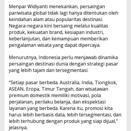
s
Menpar Widiyanti menekankan, persaingan
a
pariwisata global tidak lagi hanya ditentukan oleh
t
a
keindahan alam atau popularitas destinasi.
y
Negara-negara kini bersaing melalui kualitas
a
produk, kekuatan brand, kesiapan industri,
n
keberlanjutan, dan kemampuan memberikan
g
T
pengalaman wisata yang dapat dipercaya.
e
r
Menurutnya, Indonesia perlu menjawab dinamika
s
persaingan destinasi dunia dengan strategi pasar
t
yang lebih tajam dan tersegmentasi.
r
u
k
“Setiap pasar berbeda. Australia, India, Tiongkok,
t
ASEAN, Eropa, Timur Tengah, dan wisatawan
u
premium domestik memiliki motivasi, pola
r
perjalanan, perilaku belanja, dan ekspektasi
layanan yang berbeda. Karena itu, promosi kita
harus lebih berbasis data, lebih tersegmentasi, dan
lebih terhubung dengan produk yang siap dijual,”
jelasnya.