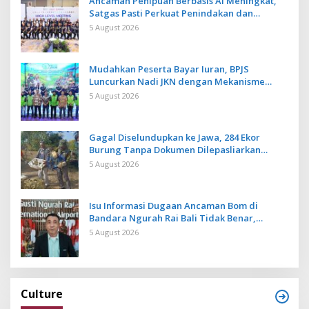
Ancaman Penipuan Berbasis AI Meningkat,
Satgas Pasti Perkuat Penindakan dan
Pengembangan Aplikasi Anti Penipuan
5 August 2026
Mudahkan Peserta Bayar Iuran, BPJS
Luncurkan Nadi JKN dengan Mekanisme
Menabung
5 August 2026
Gagal Diselundupkan ke Jawa, 284 Ekor
Burung Tanpa Dokumen Dilepasliarkan
Cegah Ancaman Penyakit
5 August 2026
Isu Informasi Dugaan Ancaman Bom di
Bandara Ngurah Rai Bali Tidak Benar,
Operasional Penerbangan Lancar
5 August 2026
Culture