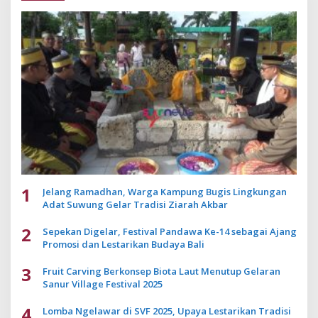
1
Jelang Ramadhan, Warga Kampung Bugis Lingkungan
Adat Suwung Gelar Tradisi Ziarah Akbar
2
Sepekan Digelar, Festival Pandawa Ke-14 sebagai Ajang
Promosi dan Lestarikan Budaya Bali
3
Fruit Carving Berkonsep Biota Laut Menutup Gelaran
Sanur Village Festival 2025
4
Lomba Ngelawar di SVF 2025, Upaya Lestarikan Tradisi