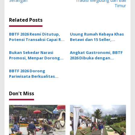
Serangan
Tradisi Megibung dari Bali
t
Timur
n
Related Posts
a
v
BBTF 2026 Resmi Ditutup,
Usung Rumah Kebaya Khas
i
Potensi Transaksi Capai Rp
Betawi dan 15 Seller,
g
6,9 Triliun
Jakarta Tampilkan Wajah
Kota Global Berbasis
Bukan Sekedar Narasi
Angkat Gastronomi, BBTF
a
Budaya di BBTF 2026
Promosi, Menpar Dorong
2026 Dibuka dengan
t
Gastronomi di BBTF 2026
Pemukulan Lesung dan
Jadi Produk Wisata Kelas
Tradisi Megibung dari Bali
i
BBTF 2026 Dorong
Dunia
Timur
Pariwisata Berkualitas
o
Melalui Gastronomi dan
n
Diplomasi Budaya
Don't Miss