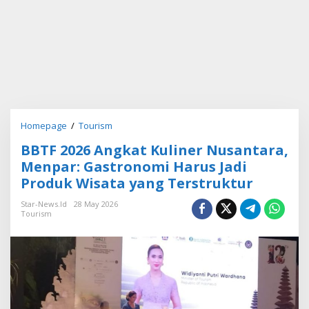
Homepage
/
Tourism
B
B
BBTF 2026 Angkat Kuliner Nusantara,
T
F
Menpar: Gastronomi Harus Jadi
2
Produk Wisata yang Terstruktur
0
2
Star-News.id
28 May 2026
6
Tourism
A
n
g
k
a
t
K