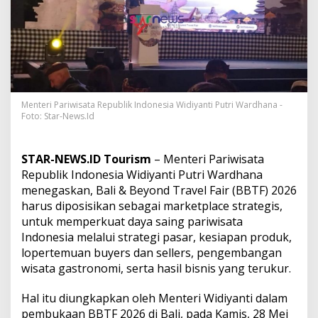
u
l
i
n
e
r
N
u
s
Menteri Pariwisata Republik Indonesia Widiyanti Putri Wardhana -
Foto: Star-News.Id
a
n
t
a
STAR-NEWS.ID Tourism
– Menteri Pariwisata
r
Republik Indonesia Widiyanti Putri Wardhana
a
menegaskan, Bali & Beyond Travel Fair (BBTF) 2026
,
harus diposisikan sebagai marketplace strategis,
M
e
untuk memperkuat daya saing pariwisata
n
Indonesia melalui strategi pasar, kesiapan produk,
p
lopertemuan buyers dan sellers, pengembangan
a
wisata gastronomi, serta hasil bisnis yang terukur.
r
:
G
Hal itu diungkapkan oleh Menteri Widiyanti dalam
a
pembukaan BBTF 2026 di Bali, pada Kamis, 28 Mei