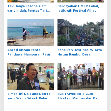
Tak Hanya Pesona Alam
Berdayakan UMKM Lokal,
yang Indah, Pentas Tari
Jatiluwih Festival VII Jadi
Barong Jadi Magnet Baru di
Penggerak Ekonomi Desa
DTW Ulun Danu Beratan
saat Musim Libur
Abrasi Ancam Pantai
Kenalkan Destinasi Wisata
Pandawa, Hamparan Pasir
Hutan Bambu, Desa
Putih Hilang Berganti
Penglipuran Bidik Sport
Karang
Tourism Lewat Penglipu
Run 2026
Simak, Ini Do’s and Don’ts
B2B Travex BBTF 2026,
yang Wajib Ditaati Pelari
Strategi Menpar dan Bali
saat Ikuti Bali Tourism Run
Dorong Pariwisata
di Jatiluwih
Berkualitas di Tengah