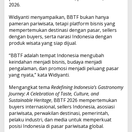
s
2026.
t
r
Widiyanti menyampaikan, BBTF bukan hanya
o
n
pameran pariwisata, tetapi platform bisnis yang
o
mempertemukan destinasi dengan pasar, sellers
m
dengan buyers, serta narasi Indonesia dengan
i
produk wisata yang siap dijual.
H
a
r
“BBTF adalah tempat Indonesia mengubah
u
keindahan menjadi bisnis, budaya menjadi
s
pengalaman, dan promosi menjadi peluang pasar
J
yang nyata,” kata Widiyanti.
a
d
i
Mengangkat tema
Redefining Indonesia’s Gastronomy
P
Journey: A Celebration of Taste, Culture, and
r
Sustainable Heritage
, BBTF 2026 mempertemukan
o
buyers internasional, sellers Indonesia, asosiasi
d
pariwisata, perwakilan destinasi, pemerintah,
u
k
pelaku industri, dan media untuk memperkuat
W
posisi Indonesia di pasar pariwisata global.
i