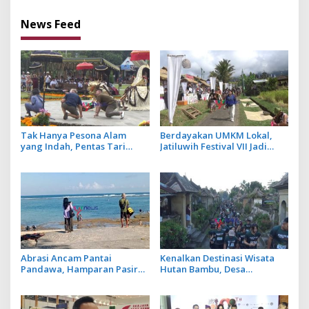
Dinamika Geopolitik Global
News Feed
Tak Hanya Pesona Alam
Berdayakan UMKM Lokal,
yang Indah, Pentas Tari
Jatiluwih Festival VII Jadi
Barong Jadi Magnet Baru di
Penggerak Ekonomi Desa
DTW Ulun Danu Beratan saat
Musim Libur
Abrasi Ancam Pantai
Kenalkan Destinasi Wisata
Pandawa, Hamparan Pasir
Hutan Bambu, Desa
Putih Hilang Berganti
Penglipuran Bidik Sport
Karang
Tourism Lewat Penglipu Run
2026