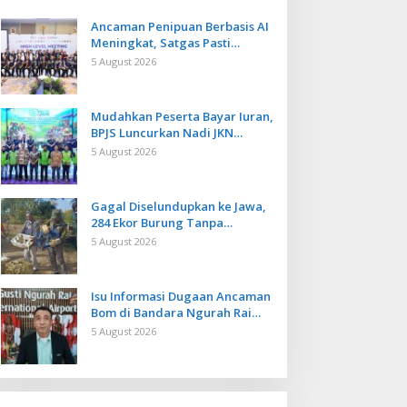
Ancaman Penipuan Berbasis AI
Meningkat, Satgas Pasti
Perkuat Penindakan dan
5 August 2026
Pengembangan Aplikasi Anti
Penipuan
Mudahkan Peserta Bayar Iuran,
BPJS Luncurkan Nadi JKN
dengan Mekanisme Menabung
5 August 2026
Gagal Diselundupkan ke Jawa,
284 Ekor Burung Tanpa
Dokumen Dilepasliarkan Cegah
5 August 2026
Ancaman Penyakit
Isu Informasi Dugaan Ancaman
Bom di Bandara Ngurah Rai
Bali Tidak Benar, Operasional
5 August 2026
Penerbangan Lancar