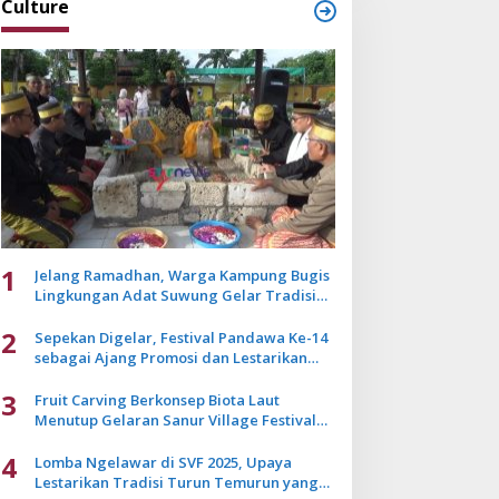
Culture
1
Jelang Ramadhan, Warga Kampung Bugis
Lingkungan Adat Suwung Gelar Tradisi
Ziarah Akbar
2
Sepekan Digelar, Festival Pandawa Ke-14
sebagai Ajang Promosi dan Lestarikan
Budaya Bali
3
Fruit Carving Berkonsep Biota Laut
Menutup Gelaran Sanur Village Festival
2025
4
Lomba Ngelawar di SVF 2025, Upaya
Lestarikan Tradisi Turun Temurun yang