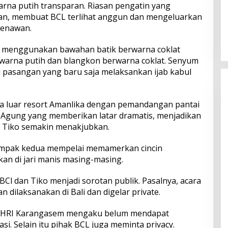
arna putih transparan. Riasan pengatin yang
gan, membuat BCL terlihat anggun dan mengeluarkan
Perkuat Ekosistem Pariwisata
dan Serapan Investasi, Sira
menawan.
Village Grand Outlet Bali Resmi
Dibuka di KEK Kura Kura
 menggunakan bawahan batik berwarna coklat
warna putih dan blangkon berwarna coklat. Senyum
 pasangan yang baru saja melaksankan ijab kabul
rea luar resort Amanlika dengan pemandangan pantai
 Agung yang memberikan latar dramatis, menjadikan
n Tiko semakin menakjubkan.
ampak kedua mempelai memamerkan cincin
an di jari manis masing-masing.
Cl dan Tiko menjadi sorotan publik. Pasalnya, acara
 dilaksanakan di Bali dan digelar private.
PHRI Karangasem mengaku belum mendapat
asi. Selain itu pihak BCL juga meminta privacy.