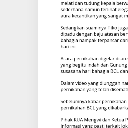
melati dan tudung kepala berw
B
a
sederhana namun terlihat ele
l
aura kecantikan yang sangat 
i
T
Sedangkan suaminya Tiko juga
i
dipadu dengan baju atasan ber
m
u
bahagia nampak terpancar dari
r
hari ini.
Acara pernikahan digelar di a
yang begitu indah dan Gunung
susasana hari bahagia BCL da
Dalam video yang diunggah n
pernikahan yang telah disematk
Sebelumnya kabar pernikahan B
pernikahan BCL yang dikabarkan
Pihak KUA Mengwi dan Ketua 
informasi yang pasti terkait lok