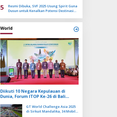
Mulai Pudar
5
Resmi Dibuka, SVF 2025 Usung Spirit Guna
Dusun untuk Kenalkan Potensi Destinasi
Wisata Sanur
World
Diikuti 10 Negara Kepulauan di
Dunia, Forum ITOP Ke-26 di Bali
Angkat Pariwisata Kebugaran
Berbasis Alam dan Budaya
GT World Challenge Asia 2025
di Sirkuit Mandalika, 34 Mobil
Balap Dunia Bakal Adu