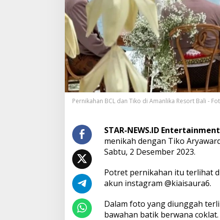
e
n
i
k
a
h
d
e
n
g
a
Pernikahan BCL dan Tiko di Amanlika Resort Bali - Fo
n
T
i
k
STAR-NEWS.ID Entertainment
o
menikah dengan Tiko Aryawardh
d
Sabtu, 2 Desember 2023.
i
P
Potret pernikahan itu terlihat
e
s
akun instagram @kiaisaura6.
i
s
Dalam foto yang diunggah ter
i
bawahan batik berwana coklat
r