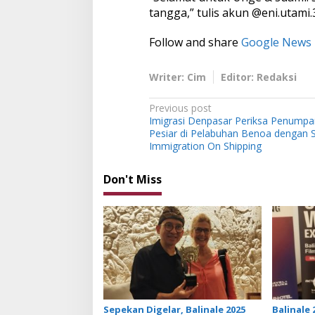
tangga,” tulis akun @eni.utami
Follow and share
Google News
Writer: Cim
Editor: Redaksi
P
Previous post
Imigrasi Denpasar Periksa Penumpa
o
Pesiar di Pelabuhan Benoa dengan 
s
Immigration On Shipping
t
Don't Miss
n
a
v
i
g
a
t
Sepekan Digelar, Balinale 2025
Balinale 20