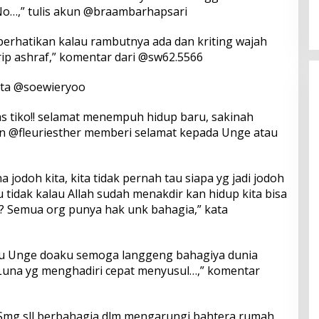
No…,” tulis akun @braambarhapsari
perhatikan kalau rambutnya ada dan kriting wajah
p ashraf,” komentar dari @sw62.5566
kata @soewieryoo
 tiko!! selamat menempuh hidup baru, sakinah
n @fleuriesther memberi selamat kepada Unge atau
 jodoh kita, kita tidak pernah tau siapa yg jadi jodoh
u tidak kalau Allah sudah menakdir kan hidup kita bisa
? Semua org punya hak unk bahagia,” kata
u Unge doaku semoga langgeng bahagiya dunia
Luna yg menghadiri cepat menyusul…,” komentar
 Smg sll berbahagia dlm mengarungi bahtera rumah