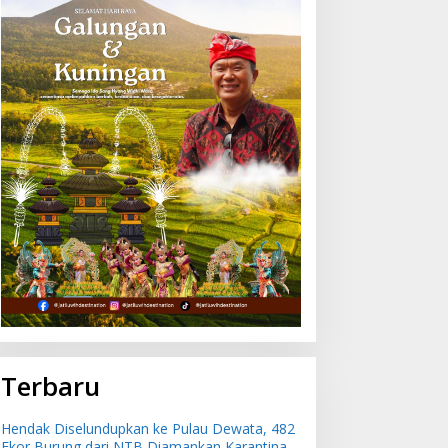
Terbaru
Hendak Diselundupkan ke Pulau Dewata, 482
Ekor Burung dari NTB Diamankan Karantina