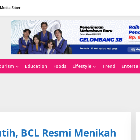
Media Siber
ourism
Education
Foods
Lifestyle
Trend
Enterta
utih, BCL Resmi Menikah