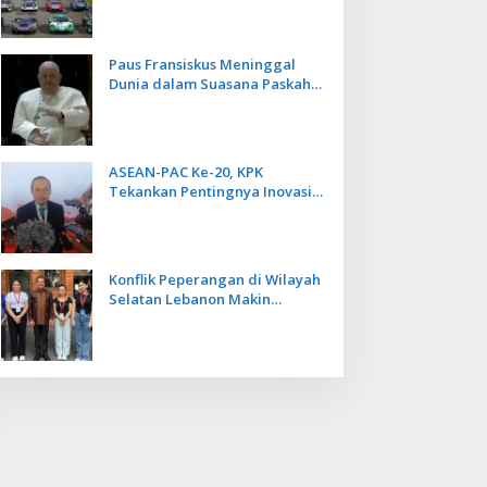
Kecepatan
Paus Fransiskus Meninggal
Dunia dalam Suasana Paskah
di Usia 88 Tahun
ASEAN-PAC Ke-20, KPK
Tekankan Pentingnya Inovasi
Teknologi dalam
Pemberantasan Korupsi
Konflik Peperangan di Wilayah
Selatan Lebanon Makin
Memanas, PMI Asal Bali
Dipulangkan ke Indonesia