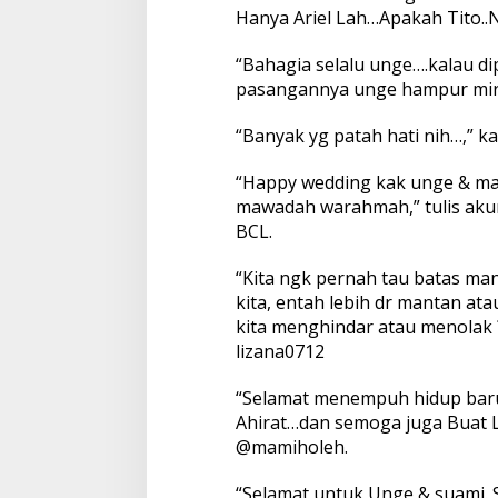
Hanya Ariel Lah…Apakah Tito..
“Bahagia selalu unge….kalau di
pasangannya unge hampur miri
“Banyak yg patah hati nih…,” 
“Happy wedding kak unge & mas
mawadah warahmah,” tulis aku
BCL.
“Kita ngk pernah tau batas mana
kita, entah lebih dr mantan ata
kita menghindar atau menolak 
lizana0712
“Selamat menempuh hidup bar
Ahirat…dan semoga juga Buat 
@mamiholeh.
“Selamat untuk Unge & suami.