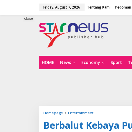
S
Friday, August 7, 2026
Tentang Kami
Pedoman 
k
i
p
close
t
o
c
o
n
t
e
n
HOME
News
Economy
Sport
T
t
Homepage
/
Entertainment
B
e
Berbalut Kebaya P
r
b