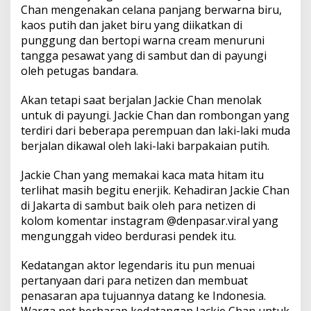
a
Chan mengenakan celana panjang berwarna biru,
K
kaos putih dan jaket biru yang diikatkan di
u
punggung dan bertopi warna cream menuruni
s
u
tangga pesawat yang di sambut dan di payungi
m
oleh petugas bandara.
a
M
Akan tetapi saat berjalan Jackie Chan menolak
e
untuk di payungi. Jackie Chan dan rombongan yang
n
o
terdiri dari beberapa perempuan dan laki-laki muda
l
berjalan dikawal oleh laki-laki barpakaian putih.
a
k
Jackie Chan yang memakai kaca mata hitam itu
D
terlihat masih begitu enerjik. Kehadiran Jackie Chan
i
p
di Jakarta di sambut baik oleh para netizen di
a
kolom komentar instagram @denpasar.viral yang
y
mengunggah video berdurasi pendek itu.
u
n
Kedatangan aktor legendaris itu pun menuai
g
i
pertanyaan dari para netizen dan membuat
P
penasaran apa tujuannya datang ke Indonesia.
e
Warga net berharap kedatangan Jackie Chan untuk