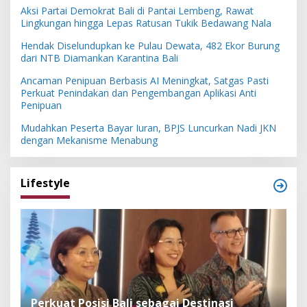
Aksi Partai Demokrat Bali di Pantai Lembeng, Rawat
Lingkungan hingga Lepas Ratusan Tukik Bedawang Nala
Hendak Diselundupkan ke Pulau Dewata, 482 Ekor Burung
dari NTB Diamankan Karantina Bali
Ancaman Penipuan Berbasis AI Meningkat, Satgas Pasti
Perkuat Penindakan dan Pengembangan Aplikasi Anti
Penipuan
Mudahkan Peserta Bayar Iuran, BPJS Luncurkan Nadi JKN
dengan Mekanisme Menabung
Lifestyle
n
Perkuat Posisi Bali sebagai Destinasi
F