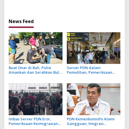
Bermuatan Patung Milik
Ini Ngamuk Naik Kap Mobil
Warga
di Jalan Raya
News Feed
Buat Onar di Bali, Polisi
Server PDN dalam
Amankan dan Serahkan Bule
Pemulihan, Pemeriksaan
Rusia ke Imigrasi
Keimigrasian di Bandara
InJourney Airport Dilakukan
Manual
Imbas Server PDN Eror,
PDN Kemenkominfo Alami
Pemeriksaan Keimigrasian
Gangguan, Imigrasi
di Beberapa Bandara Antre
Upayakan Pemulihan