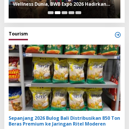
Wellness Dunia, BWB Expo 2026 Hadirkan
I
Exhibitor Nasional dan Global
K
Tourism
Sepanjang 2026 Bulog Bali Distribusikan 850 Ton
Beras Premium ke Jaringan Ritel Moderen