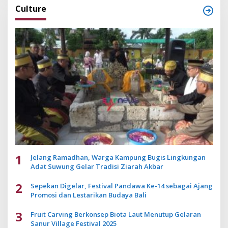
Culture
1
Jelang Ramadhan, Warga Kampung Bugis Lingkungan
Adat Suwung Gelar Tradisi Ziarah Akbar
2
Sepekan Digelar, Festival Pandawa Ke-14 sebagai Ajang
Promosi dan Lestarikan Budaya Bali
3
Fruit Carving Berkonsep Biota Laut Menutup Gelaran
Sanur Village Festival 2025