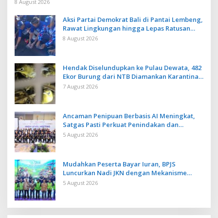
8 August 2026
Aksi Partai Demokrat Bali di Pantai Lembeng,
Rawat Lingkungan hingga Lepas Ratusan
Tukik Bedawang Nala
8 August 2026
Hendak Diselundupkan ke Pulau Dewata, 482
Ekor Burung dari NTB Diamankan Karantina
Bali
7 August 2026
Ancaman Penipuan Berbasis AI Meningkat,
Satgas Pasti Perkuat Penindakan dan
Pengembangan Aplikasi Anti Penipuan
5 August 2026
Mudahkan Peserta Bayar Iuran, BPJS
Luncurkan Nadi JKN dengan Mekanisme
Menabung
5 August 2026