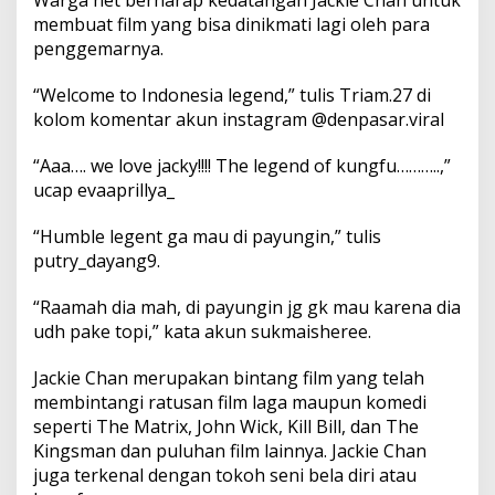
t
membuat film yang bisa dinikmati lagi oleh para
u
penggemarnya.
g
a
s
“Welcome to Indonesia legend,” tulis Triam.27 di
kolom komentar akun instagram @denpasar.viral
“Aaa…. we love jacky!!!! The legend of kungfu………..,”
ucap evaaprillya_
“Humble legent ga mau di payungin,” tulis
putry_dayang9.
“Raamah dia mah, di payungin jg gk mau karena dia
udh pake topi,” kata akun sukmaisheree.
Jackie Chan merupakan bintang film yang telah
membintangi ratusan film laga maupun komedi
seperti The Matrix, John Wick, Kill Bill, dan The
Kingsman dan puluhan film lainnya. Jackie Chan
juga terkenal dengan tokoh seni bela diri atau