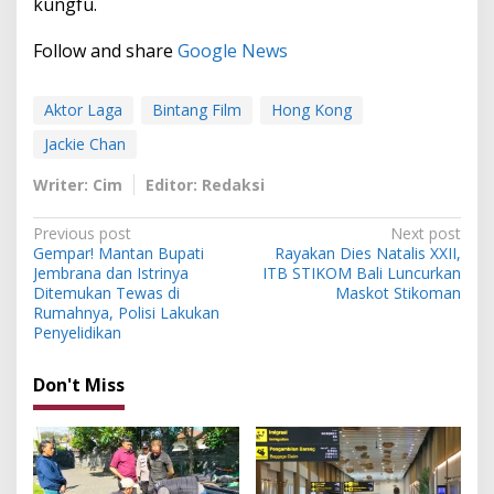
kungfu.
Follow and share
Google News
Aktor Laga
Bintang Film
Hong Kong
Jackie Chan
Writer: Cim
Editor: Redaksi
P
Previous post
Next post
Gempar! Mantan Bupati
Rayakan Dies Natalis XXII,
o
Jembrana dan Istrinya
ITB STIKOM Bali Luncurkan
s
Ditemukan Tewas di
Maskot Stikoman
Rumahnya, Polisi Lakukan
t
Penyelidikan
n
Don't Miss
a
v
i
g