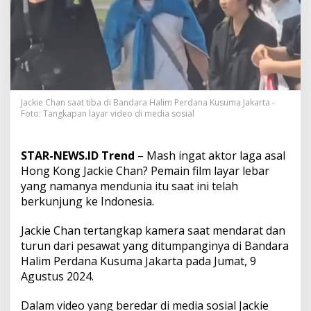
n
T
i
b
a
d
i
B
a
Jackie Chan saat tiba di Bandara Halim Perdana Kusuma Jakarta -
Foto: Tangkapan layar video di media sosial
n
d
a
r
STAR-NEWS.ID Trend
– Mash ingat aktor laga asal
a
Hong Kong Jackie Chan? Pemain film layar lebar
H
yang namanya mendunia itu saat ini telah
a
berkunjung ke Indonesia.
l
i
m
Jackie Chan tertangkap kamera saat mendarat dan
P
turun dari pesawat yang ditumpanginya di Bandara
e
Halim Perdana Kusuma Jakarta pada Jumat, 9
r
Agustus 2024.
d
a
n
Dalam video yang beredar di media sosial Jackie