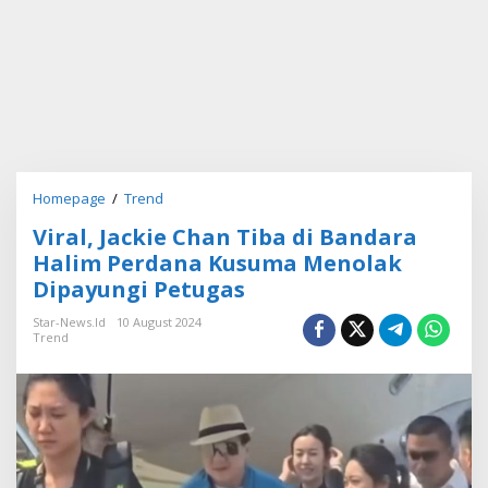
Homepage
/
Trend
V
i
Viral, Jackie Chan Tiba di Bandara
r
a
Halim Perdana Kusuma Menolak
l
Dipayungi Petugas
,
J
Star-News.id
10 August 2024
a
Trend
c
k
i
e
C
h
a