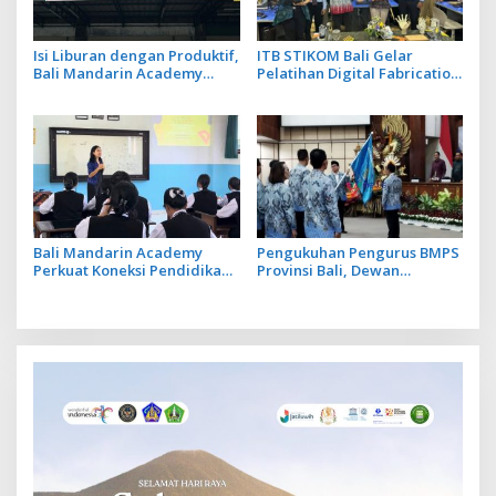
Isi Liburan dengan Produktif,
ITB STIKOM Bali Gelar
Bali Mandarin Academy
Pelatihan Digital Fabrication
Luncurkan Kelas Online
Berbasis Teknologi 3D
Super Intensif
Scanner
Bali Mandarin Academy
Pengukuhan Pengurus BMPS
Perkuat Koneksi Pendidikan
Provinsi Bali, Dewan
hingga Karir bagi Indonesia
Pimpinan Pusat Kukuhkan
dan Tiongkok
Made Sumitra Chandra
sebagai Ketua