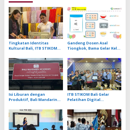
Tingkatan Identitas
Gandeng Dosen Asal
Kultural Bali, ITB STIKOM
Tiongkok, Bama Gelar Kelas
Bali Dukung !eberlanjutan
Mandarin Khusus Media
Usaha Perempuan
Bahas Cara Pesan Menu
Pengrajin Kebaya
Restoran
Isi Liburan dengan
ITB STIKOM Bali Gelar
Produktif, Bali Mandarin
Pelatihan Digital
Academy Luncurkan Kelas
Fabrication Berbasis
Online Super Intensif
Teknologi 3D Scanner