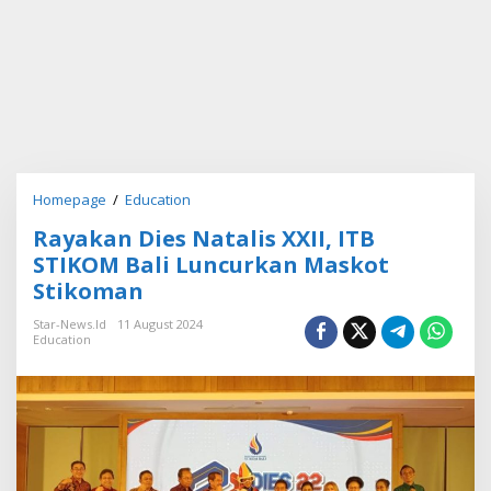
Homepage
/
Education
R
a
Rayakan Dies Natalis XXII, ITB
y
a
STIKOM Bali Luncurkan Maskot
k
Stikoman
a
n
Star-News.id
11 August 2024
D
Education
i
e
s
N
a
t
a