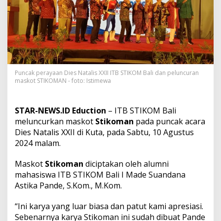
l
i
s
X
X
I
I
,
I
Puncak perayaan Dies Natalis XXII ITB STIKOM Bali dan peluncuran
maskot STIKOMAN - foto: Istimewa
T
B
S
T
STAR-NEWS.ID Eduction
– ITB STIKOM Bali
I
meluncurkan maskot
Stikoman
pada puncak acara
K
Dies Natalis XXII di Kuta, pada Sabtu, 10 Agustus
O
2024 malam.
M
B
a
Maskot
Stikoman
diciptakan oleh alumni
l
mahasiswa ITB STIKOM Bali I Made Suandana
i
Astika Pande, S.Kom., M.Kom.
L
u
“Ini karya yang luar biasa dan patut kami apresiasi.
n
c
Sebenarnya karya Stikoman ini sudah dibuat Pande