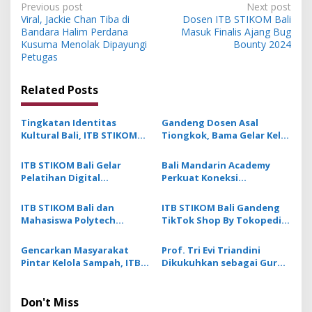
P
Previous post
Next post
Viral, Jackie Chan Tiba di
Dosen ITB STIKOM Bali
o
Bandara Halim Perdana
Masuk Finalis Ajang Bug
s
Kusuma Menolak Dipayungi
Bounty 2024
Petugas
t
n
Related Posts
a
v
Tingkatan Identitas
Gandeng Dosen Asal
Kultural Bali, ITB STIKOM
Tiongkok, Bama Gelar Kelas
i
Bali Dukung !eberlanjutan
Mandarin Khusus Media
g
Usaha Perempuan
Bahas Cara Pesan Menu
ITB STIKOM Bali Gelar
Bali Mandarin Academy
Pengrajin Kebaya
Restoran
Pelatihan Digital
Perkuat Koneksi
a
Fabrication Berbasis
Pendidikan hingga Karir
t
Teknologi 3D Scanner
bagi Indonesia dan
ITB STIKOM Bali dan
ITB STIKOM Bali Gandeng
Tiongkok
i
Mahasiswa Polytech
TikTok Shop By Tokopedia
Montpellier Prancis
Cetak Talenta
o
Berkolaborasi Kembangkan
Perdagangan Berbasis
Gencarkan Masyarakat
Prof. Tri Evi Triandini
n
Desa Digital di Punggul
Digital
Pintar Kelola Sampah, ITB
Dikukuhkan sebagai Guru
STIKOM Bali Laksanakan
Besar ITB STIKOM Bali
Literasi Pengelolaan TPS3R
Don't Miss