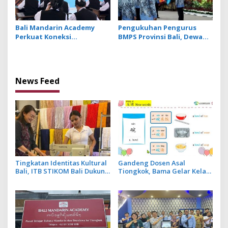
Bali Mandarin Academy
Pengukuhan Pengurus
Perkuat Koneksi
BMPS Provinsi Bali, Dewan
Pendidikan hingga Karir
Pimpinan Pusat Kukuhkan
bagi Indonesia dan
Made Sumitra Chandra
Tiongkok
sebagai Ketua
News Feed
Tingkatan Identitas Kultural
Gandeng Dosen Asal
Bali, ITB STIKOM Bali Dukung
Tiongkok, Bama Gelar Kelas
!eberlanjutan Usaha
Mandarin Khusus Media
Perempuan Pengrajin
Bahas Cara Pesan Menu
Kebaya
Restoran