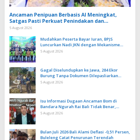
Ancaman Penipuan Berbasis AI Meningkat,
Satgas Pasti Perkuat Penindakan dan
Pengembangan Aplikasi Anti Penipuan
5 August 2026
Mudahkan Peserta Bayar Iuran, BPJS
Luncurkan Nadi JKN dengan Mekanisme
Menabung
5 August 2026
Gagal Diselundupkan ke Jawa, 284 Ekor
Burung Tanpa Dokumen Dilepasliarkan
Cegah Ancaman Penyakit
5 August 2026
Isu Informasi Dugaan Ancaman Bom di
Bandara Ngurah Rai Bali Tidak Benar,
Operasional Penerbangan Lancar
5 August 2026
Bulan Juli 2026 Bali Alami Deflasi -0,51 Persen,
Buleleng Catat Penurunan Terendah