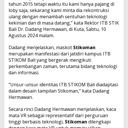
u
tahun 2015 tetapi waktu itu kami hanya pajang di
r
loby saja, sekarang kami minta dia rekontruksi
k
ulang dengan menambah sentuhan teknologi
a
n
kekinian dan di masa datang,” kata Rektor ITB STIK
M
Bali Dr. Dadang Hermawan, di Kuta, Sabtu, 10
a
Agustus 2024 malam.
s
k
Dadang menjelaskan, maskot
Stikoman
o
t
merupakan manifestasi dari jatidiri kampus ITB
S
STIKOM Bali yang bergerak mengikuti
t
perkembangan zaman, terutama bidang teknologi
i
dan informasi.
k
o
m
“Unsur-unsur identitas ITB STIKOM Bali diadaptasi
a
dalam desain tampilan Stikoman,” kata Dadang
n
Hermawan.
Secara rinci Dadang Hermawan menjelaskan, kaca
mata VR sebagai representatif dari perguruan
tinggi berbasis teknologi,
Stikoman
dilengkapi
dengan kaca mata VR untuk memvisualkan