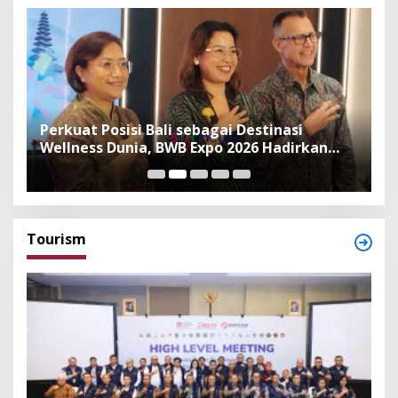
n
Perkuat Posisi Bali sebagai Destinasi
F
Wellness Dunia, BWB Expo 2026 Hadirkan
I
Exhibitor Nasional dan Global
K
Tourism