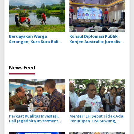
Berdayakan Warga
Konsul Diplomasi Publik
Serangan, Kura Kura Bali
Konjen Australia: Jurnalis
dan Nukari Manfaatkan
yang Baik Dihasilkan dari
Lahan dan Kolam Lebih
Jurnalis Berwawasan Luas
Produktif
News Feed
Perkuat Kualitas Investasi,
Menteri LH Sebut Tidak Ada
Bali Jagadhita Investment
Penutupan TPA Suwung,
2026 Tawarkan 22 Proyek
Praktik Open Dumping yang
Strategis Balinusra ke 35
Disetop