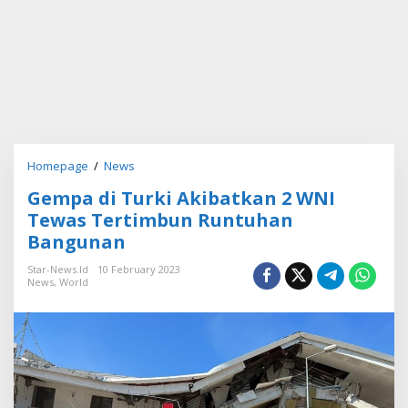
Homepage
/
News
G
e
Gempa di Turki Akibatkan 2 WNI
m
p
Tewas Tertimbun Runtuhan
a
Bangunan
d
i
Star-News.id
10 February 2023
T
News
,
World
u
r
k
i
A
k
i