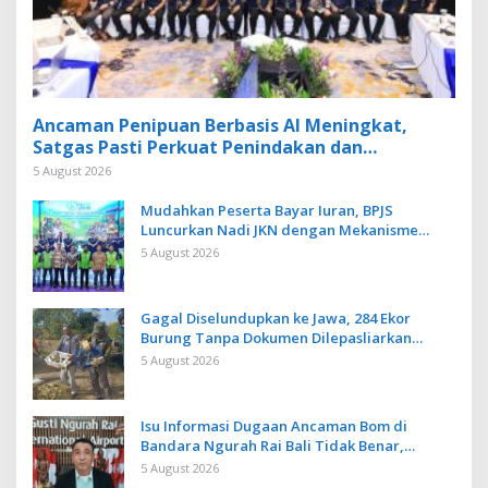
Ancaman Penipuan Berbasis AI Meningkat,
Satgas Pasti Perkuat Penindakan dan
Pengembangan Aplikasi Anti Penipuan
5 August 2026
Mudahkan Peserta Bayar Iuran, BPJS
Luncurkan Nadi JKN dengan Mekanisme
Menabung
5 August 2026
Gagal Diselundupkan ke Jawa, 284 Ekor
Burung Tanpa Dokumen Dilepasliarkan
Cegah Ancaman Penyakit
5 August 2026
Isu Informasi Dugaan Ancaman Bom di
Bandara Ngurah Rai Bali Tidak Benar,
Operasional Penerbangan Lancar
5 August 2026