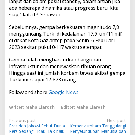
lanjut dan dalam posisi standby, dalam artian jika
ada beberapa dinamika atau progress baru, kita
siap,” kata IB Setiawan.
Sebelumnya, gempa berkekuatan magnitudo 7,8
mengguncang Turki di kedalaman 17,9 km (11 mil)
di dekat Kota Gaziantep pada Senin, 6 Februari
2023 sekitar pukul 04:17 waktu setempat.
Gempa telah menghancurkan bangunan
infrastruktur dan menewaskan ribuan orang.
Hingga saat ini jumlah korbam tewas akibat gempa
Turki mencapai 12..873 orang.
Follow and share
Google News
Writer: Maha Liarosh
Editor: Maha Liarosh
P
Previous post
Next post
Presiden Jokowi Sebut Dunia
Kemenkumham Tanggulangi
o
Pers Sedang Tidak Baik-baik
Penyelundupan Manusia dan