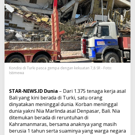
b
a
t
k
a
n
2
W
N
I
T
e
w
Kondisi di Turki pasca gempa dengan kekuatan 7,8 SR - Foto:
a
Istimewa
s
T
e
STAR-NEWS.ID Dunia
– Dari 1.375 tenaga kerja asal
r
Bali yang kini berada di Turki, satu orang
t
dinyatakan meninggal dunia. Korban meninggal
i
m
dunia yakni Nia Marlinda asal Denpasar, Bali. Nia
b
ditemukan berada di reruntuhan di
u
Kahramanmaras, bersama anaknya yang masih
n
berusia 1 tahun serta suaminya yang warga negara
R