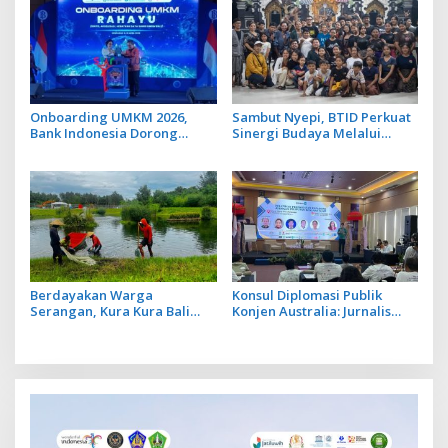
Investor
Onboarding UMKM 2026,
Sambut Nyepi, BTID Perkuat
Bank Indonesia Dorong
Sinergi Budaya Melalui
UMKM Go Ekspor
Safati Ogoh Ogoh di 6 Banjar
Desa Serangan
Berdayakan Warga
Konsul Diplomasi Publik
Serangan, Kura Kura Bali
Konjen Australia: Jurnalis
dan Nukari Manfaatkan
yang Baik Dihasilkan dari
Lahan dan Kolam Lebih
Jurnalis Berwawasan Luas
Produktif