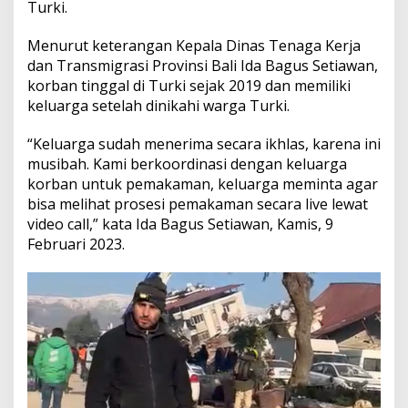
u
Turki.
n
t
Menurut keterangan Kepala Dinas Tenaga Kerja
u
dan Transmigrasi Provinsi Bali Ida Bagus Setiawan,
h
korban tinggal di Turki sejak 2019 dan memiliki
a
n
keluarga setelah dinikahi warga Turki.
B
a
“Keluarga sudah menerima secara ikhlas, karena ini
n
musibah. Kami berkoordinasi dengan keluarga
g
korban untuk pemakaman, keluarga meminta agar
u
n
bisa melihat prosesi pemakaman secara live lewat
a
video call,” kata Ida Bagus Setiawan, Kamis, 9
n
Februari 2023.