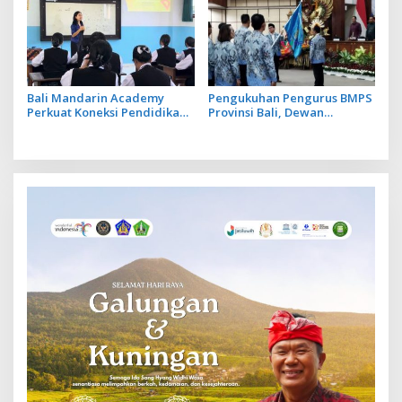
Bali Mandarin Academy
Pengukuhan Pengurus BMPS
Perkuat Koneksi Pendidikan
Provinsi Bali, Dewan
hingga Karir bagi Indonesia
Pimpinan Pusat Kukuhkan
dan Tiongkok
Made Sumitra Chandra
sebagai Ketua