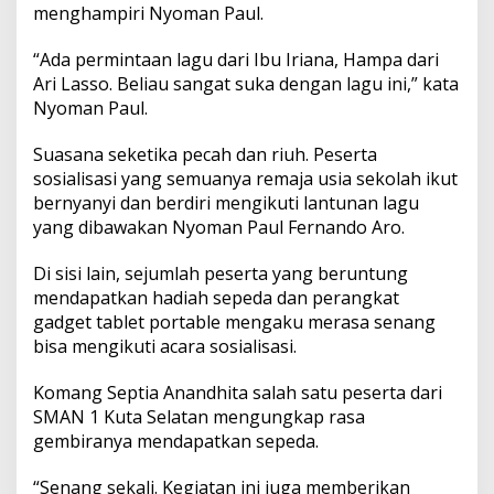
s
menghampiri Nyoman Paul.
o
k
“Ada permintaan lagu dari Ibu Iriana, Hampa dari
e
Ari Lasso. Beliau sangat suka dengan lagu ini,” kata
p
Nyoman Paul.
a
d
a
Suasana seketika pecah dan riuh. Peserta
N
sosialisasi yang semuanya remaja usia sekolah ikut
y
bernyanyi dan berdiri mengikuti lantunan lagu
o
yang dibawakan Nyoman Paul Fernando Aro.
m
a
n
Di sisi lain, sejumlah peserta yang beruntung
P
mendapatkan hadiah sepeda dan perangkat
a
gadget tablet portable mengaku merasa senang
u
bisa mengikuti acara sosialisasi.
l
Komang Septia Anandhita salah satu peserta dari
SMAN 1 Kuta Selatan mengungkap rasa
gembiranya mendapatkan sepeda.
“Senang sekali. Kegiatan ini juga memberikan