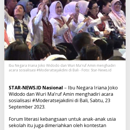
r
a
s
i
K
e
b
a
n
g
s
a
a
Ibu Negara Iriana Joko Widodo dan Wuri Ma'ruf Amin menghadiri
n
acara sosialisasi #Moderatsejakdini di Bali - Foto: Star-News.id
,
I
b
STAR-NEWS.ID Nasional
– Ibu Negara Iriana Joko
u
Widodo dan Wuri Ma’ruf Amin menghadiri acara
N
sosialisasi #Moderatsejakdini di Bali, Sabtu, 23
e
g
September 2023.
a
r
Forum literasi kebangsaan untuk anak-anak usia
a
sekolah itu juga dimeriahkan oleh kontestan
R