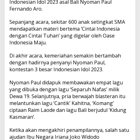
Indonesian Idol 2023 asal Bali Nyoman Paul
e
k
Fernando Aro.
u
e
Sepanjang acara, sekitar 600 anak setingkat SMA
s
mendapatkan materi bertema ‘Cintai Indonesia
L
dengan Cintai Tuhan’ yang digelar oleh Oase
a
g
Indonesia Maju.
u
H
Di akhir acara, kemeriahan semakin bertambah
a
dengan hadirnya penyanyi Nyoman Paul,
m
kontestan 3 besar Indonesian Idol 2023.
p
a
M
Nyoman Paul didapuk membawakan empat lagu
i
yang dibuka dengan lagu ‘Separuh Nafas’ milik
l
Dewa 19. Selanjutnya, pria berwajah blasteran itu
i
melantunkan lagu ‘Cantik’ Kahitna, ‘Komang’
k
A
ciptaan Raim Laode dan lagu Bali berjudul ‘Kidung
r
Kasmaran’.
i
L
Ketika akan mengakhiri penampilannya, salah satu
a
ajudan Ibu Negara Iriana Joko Widodo
s