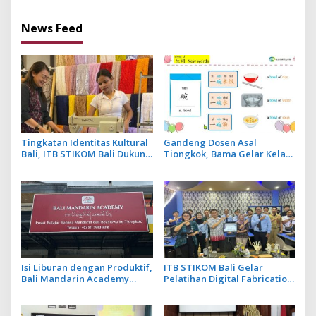
Tiongkok
sebagai Ketua
News Feed
Tingkatan Identitas Kultural
Gandeng Dosen Asal
Bali, ITB STIKOM Bali Dukung
Tiongkok, Bama Gelar Kelas
!eberlanjutan Usaha
Mandarin Khusus Media
Perempuan Pengrajin
Bahas Cara Pesan Menu
Kebaya
Restoran
Isi Liburan dengan Produktif,
ITB STIKOM Bali Gelar
Bali Mandarin Academy
Pelatihan Digital Fabrication
Luncurkan Kelas Online
Berbasis Teknologi 3D
Super Intensif
Scanner