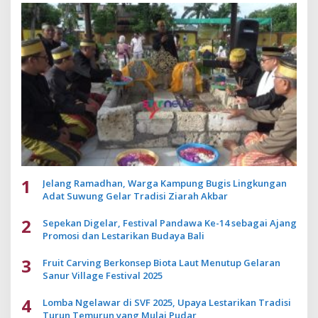
1
Jelang Ramadhan, Warga Kampung Bugis Lingkungan
Adat Suwung Gelar Tradisi Ziarah Akbar
2
Sepekan Digelar, Festival Pandawa Ke-14 sebagai Ajang
Promosi dan Lestarikan Budaya Bali
3
Fruit Carving Berkonsep Biota Laut Menutup Gelaran
Sanur Village Festival 2025
4
Lomba Ngelawar di SVF 2025, Upaya Lestarikan Tradisi
Turun Temurun yang Mulai Pudar