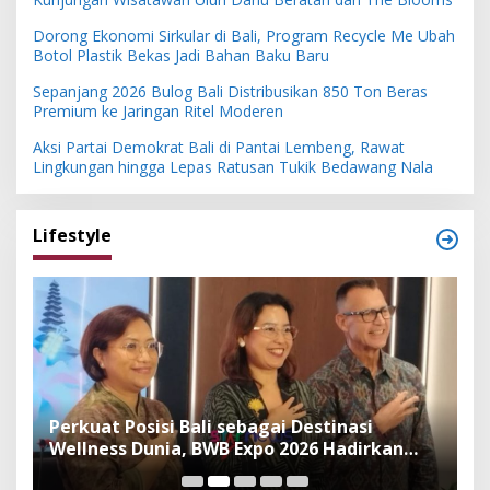
Dorong Ekonomi Sirkular di Bali, Program Recycle Me Ubah
Botol Plastik Bekas Jadi Bahan Baku Baru
Sepanjang 2026 Bulog Bali Distribusikan 850 Ton Beras
Premium ke Jaringan Ritel Moderen
Aksi Partai Demokrat Bali di Pantai Lembeng, Rawat
Lingkungan hingga Lepas Ratusan Tukik Bedawang Nala
Lifestyle
n
Perkuat Posisi Bali sebagai Destinasi
F
Wellness Dunia, BWB Expo 2026 Hadirkan
I
Exhibitor Nasional dan Global
K