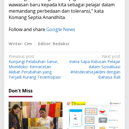
wawasan baru kepada kita sebagai pelajar dalam
memandang perbedaan dan toleransi,” kata
Komang Septia Anandhita.
Follow and share
Google News
Writer: Cim
Editor: Redaksi
P
Previous post
Next post
Kunjungi Pelabuhan Sanur,
Iriana Sapa Ratusan Pelajar
o
Moeldoko: Kemacetan
dalam Sosialisasi
s
Akibat Perubahan yang
#Moderatsejakdini dengan
Terjadi Kurang Terantisipasi
Bahasa Bali
t
n
Don't Miss
a
v
i
g