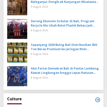
Baleganjur Dongkrak Kunjungan Wisatawan
Ulun Danu Beratan dan The Blooms
9 August 2026
Dorong Ekonomi Sirkular di Bali, Program
Recycle Me Ubah Botol Plastik Bekas Jadi
Bahan Baku Baru
8 August 2026
Sepanjang 2026 Bulog Bali Distribusikan 850
Ton Beras Premium ke Jaringan Ritel
Moderen
8 August 2026
Aksi Partai Demokrat Bali di Pantai Lembeng,
Rawat Lingkungan hingga Lepas Ratusan
Tukik Bedawang Nala
8 August 2026
Culture