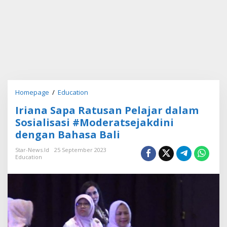
Homepage
/
Education
I
r
Iriana Sapa Ratusan Pelajar dalam
i
a
Sosialisasi #Moderatsejakdini
n
dengan Bahasa Bali
a
S
Star-News.id
25 September 2023
a
Education
p
a
R
a
t
u
s