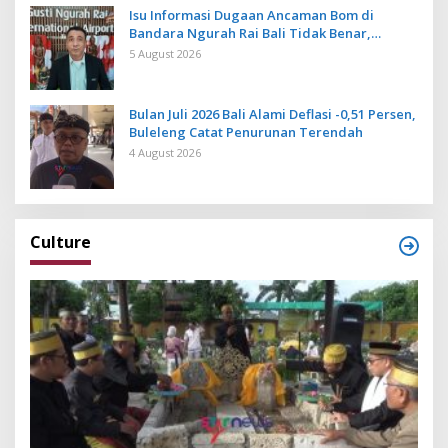
Isu Informasi Dugaan Ancaman Bom di
Bandara Ngurah Rai Bali Tidak Benar,
Operasional Penerbangan Lancar
5 August 2026
Bulan Juli 2026 Bali Alami Deflasi -0,51 Persen,
Buleleng Catat Penurunan Terendah
4 August 2026
Culture