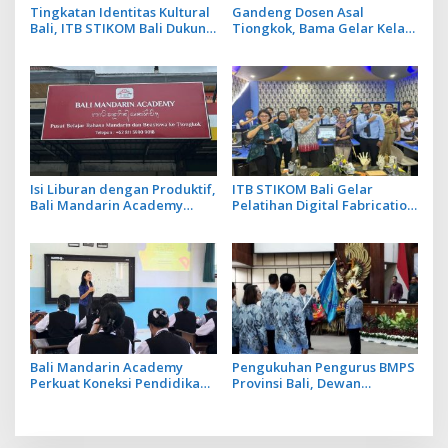
Tingkatan Identitas Kultural
Gandeng Dosen Asal
Bali, ITB STIKOM Bali Dukung
Tiongkok, Bama Gelar Kelas
!eberlanjutan Usaha
Mandarin Khusus Media
Perempuan Pengrajin
Bahas Cara Pesan Menu
Kebaya
Restoran
Isi Liburan dengan Produktif,
ITB STIKOM Bali Gelar
Bali Mandarin Academy
Pelatihan Digital Fabrication
Luncurkan Kelas Online
Berbasis Teknologi 3D
Super Intensif
Scanner
Bali Mandarin Academy
Pengukuhan Pengurus BMPS
Perkuat Koneksi Pendidikan
Provinsi Bali, Dewan
hingga Karir bagi Indonesia
Pimpinan Pusat Kukuhkan
dan Tiongkok
Made Sumitra Chandra
sebagai Ketua