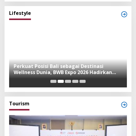
Lifestyle
n
Perkuat Posisi Bali sebagai Destinasi
F
Wellness Dunia, BWB Expo 2026 Hadirkan
I
Exhibitor Nasional dan Global
K
Tourism