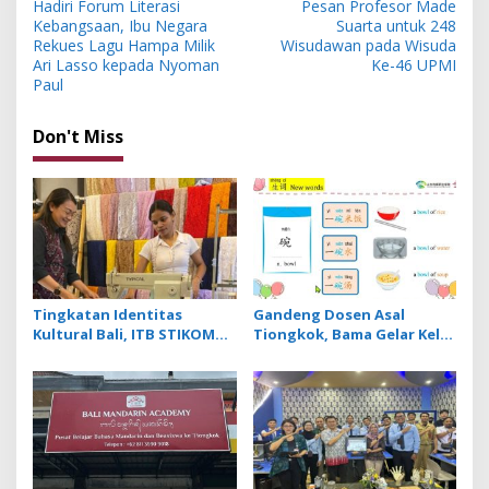
Hadiri Forum Literasi
Pesan Profesor Made
o
Kebangsaan, Ibu Negara
Suarta untuk 248
s
Rekues Lagu Hampa Milik
Wisudawan pada Wisuda
Ari Lasso kepada Nyoman
Ke-46 UPMI
t
Paul
n
Don't Miss
a
v
i
g
a
t
Tingkatan Identitas
Gandeng Dosen Asal
i
Kultural Bali, ITB STIKOM
Tiongkok, Bama Gelar Kelas
o
Bali Dukung !eberlanjutan
Mandarin Khusus Media
Usaha Perempuan
Bahas Cara Pesan Menu
n
Pengrajin Kebaya
Restoran