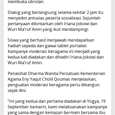
membuka obrolan.
#
M
o
Dialog yang berlangsung selama sekitar 2 jam itu
d
menyedot antusias peserta sosialisasi. Sejumlah
e
pertanyaan dilontarkan oleh Iriana Jokowi dan
r
Wuri Ma’ruf Amin yang ikut mendampingi.
a
t
s
Siswa yang berhasil menjawab mendapatkan
e
hadiah sepeda dan gawai tablet portabel.
j
Kampanye moderasi beragama ini menjadi yang
a
kedua kali diadakan dan dihadiri Iriana Jokowi dan
k
d
Wuri Ma’ruf Amin.
i
n
Penasihat Dharma Wanita Persatuan Kementerian
i
Agama Eny Yaqut Cholil Qoumas menjelaskan,
d
penguatan moderasi beragama perlu dibangun
e
n
sejak dini.
g
a
“Ini yang kedua dan pertama diadakan di Yogya, 19
n
September kemarin, kami melaksanakan kampanye
B
yang sama dengan kemasan bermain bersama Ibu
a