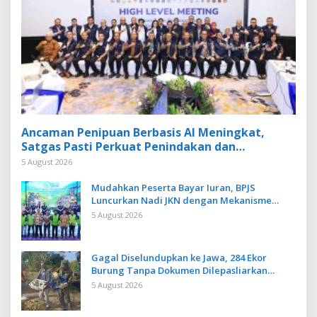
Ancaman Penipuan Berbasis AI Meningkat,
Satgas Pasti Perkuat Penindakan dan
Pengembangan Aplikasi Anti Penipuan
5 August 2026
Mudahkan Peserta Bayar Iuran, BPJS
Luncurkan Nadi JKN dengan Mekanisme
Menabung
5 August 2026
Gagal Diselundupkan ke Jawa, 284 Ekor
Burung Tanpa Dokumen Dilepasliarkan
Cegah Ancaman Penyakit
5 August 2026