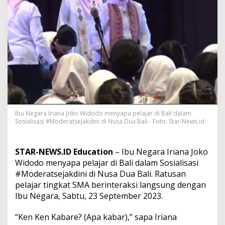
a
n
P
e
l
a
j
a
r
d
a
l
a
Ibu Negara Iriana Joko Widodo menyapa pelajar di Bali dalam
m
Sosialisasi #Moderatsejakdini di Nusa Dua Bali - Foto: Star-News.id
S
o
s
STAR-NEWS.ID Education
– Ibu Negara Iriana Joko
i
Widodo menyapa pelajar di Bali dalam Sosialisasi
a
#Moderatsejakdini di Nusa Dua Bali. Ratusan
l
i
pelajar tingkat SMA berinteraksi langsung dengan
s
Ibu Negara, Sabtu, 23 September 2023.
a
s
“Ken Ken Kabare? (Apa kabar),” sapa Iriana
i