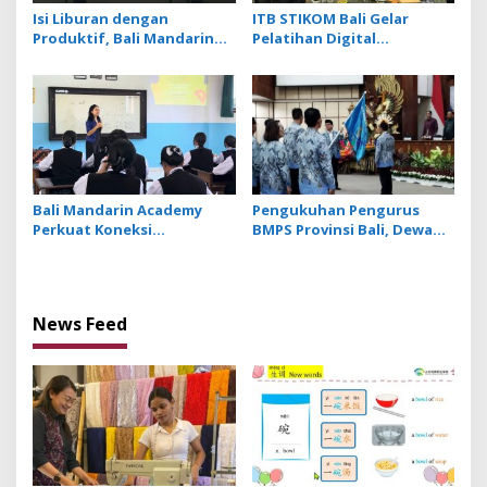
Isi Liburan dengan
ITB STIKOM Bali Gelar
Produktif, Bali Mandarin
Pelatihan Digital
Academy Luncurkan Kelas
Fabrication Berbasis
Online Super Intensif
Teknologi 3D Scanner
Bali Mandarin Academy
Pengukuhan Pengurus
Perkuat Koneksi
BMPS Provinsi Bali, Dewan
Pendidikan hingga Karir
Pimpinan Pusat Kukuhkan
bagi Indonesia dan
Made Sumitra Chandra
Tiongkok
sebagai Ketua
News Feed