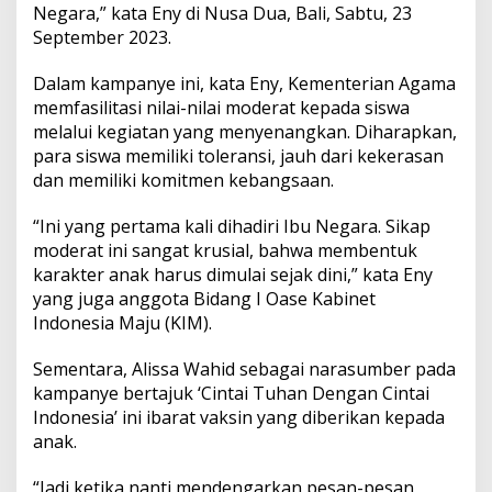
h
Negara,” kata Eny di Nusa Dua, Bali, Sabtu, 23
a
September 2023.
s
a
Dalam kampanye ini, kata Eny, Kementerian Agama
B
memfasilitasi nilai-nilai moderat kepada siswa
a
l
melalui kegiatan yang menyenangkan. Diharapkan,
i
para siswa memiliki toleransi, jauh dari kekerasan
dan memiliki komitmen kebangsaan.
“Ini yang pertama kali dihadiri Ibu Negara. Sikap
moderat ini sangat krusial, bahwa membentuk
karakter anak harus dimulai sejak dini,” kata Eny
yang juga anggota Bidang I Oase Kabinet
Indonesia Maju (KIM).
Sementara, Alissa Wahid sebagai narasumber pada
kampanye bertajuk ‘Cintai Tuhan Dengan Cintai
Indonesia’ ini ibarat vaksin yang diberikan kepada
anak.
“Jadi ketika nanti mendengarkan pesan-pesan