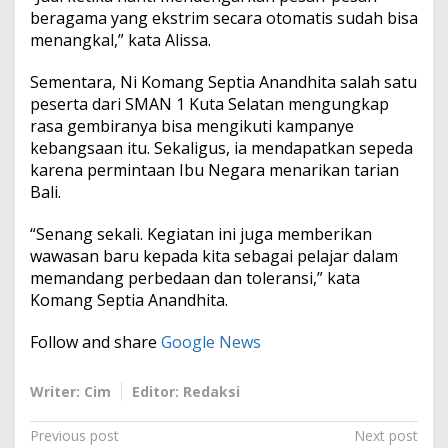
beragama yang ekstrim secara otomatis sudah bisa
menangkal,” kata Alissa.
Sementara, Ni Komang Septia Anandhita salah satu
peserta dari SMAN 1 Kuta Selatan mengungkap
rasa gembiranya bisa mengikuti kampanye
kebangsaan itu. Sekaligus, ia mendapatkan sepeda
karena permintaan Ibu Negara menarikan tarian
Bali.
“Senang sekali. Kegiatan ini juga memberikan
wawasan baru kepada kita sebagai pelajar dalam
memandang perbedaan dan toleransi,” kata
Komang Septia Anandhita.
Follow and share
Google News
Writer: Cim
Editor: Redaksi
P
Previous post
Next post