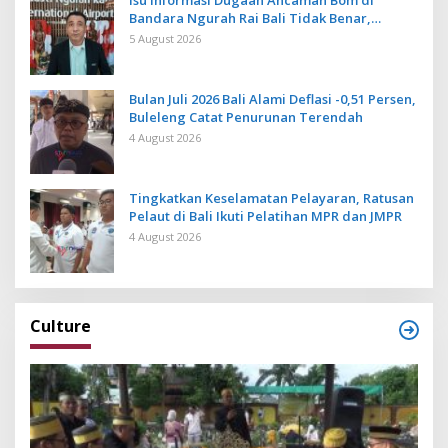
Bandara Ngurah Rai Bali Tidak Benar,
Operasional Penerbangan Lancar
5 August 2026
Bulan Juli 2026 Bali Alami Deflasi -0,51 Persen,
Buleleng Catat Penurunan Terendah
4 August 2026
Tingkatkan Keselamatan Pelayaran, Ratusan
Pelaut di Bali Ikuti Pelatihan MPR dan JMPR
4 August 2026
Culture