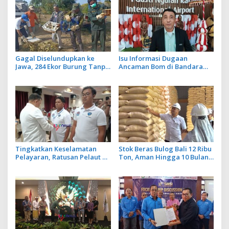
Gagal Diselundupkan ke
Isu Informasi Dugaan
Jawa, 284 Ekor Burung Tanpa
Ancaman Bom di Bandara
Dokumen Dilepasliarkan
Ngurah Rai Bali Tidak Benar,
Cegah Ancaman Penyakit
Operasional Penerbangan
Lancar
Tingkatkan Keselamatan
Stok Beras Bulog Bali 12 Ribu
Pelayaran, Ratusan Pelaut di
Ton, Aman Hingga 10 Bulan
Bali Ikuti Pelatihan MPR dan
ke Depan
JMPR