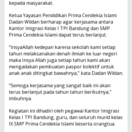
d
kepada masyarakat.
i
S
Ketua Yayasan Pendidikan Prima Cendekia Islami
M
Dadan Wildan berharap agar kerjasama antara
P
Kantor Imigrasi Kelas I TPI Bandung dan SMP
P
r
Prima Cendekia Islami dapat terus berlanjut.
i
m
“InsyaAllah kedepan karena sekolah kami setiap
a
tahun melaksanakan denah ilmiah ke luar negeri
C
maka Insya Allah juga setiap tahun kami akan
e
n
mengadakan pembuatan paspor kolektif untuk
d
anak anak ditingkat bawahnya,” kata Dadan Wildan.
e
k
“Semoga kerjasama yang sangat baik ini akan
i
terus berlanjut pada tahun tahun berikutnya,”
a
I
imbuhnya.
s
l
Kegiatan ini dihadiri oleh pegawai Kantor Imigrasi
a
Kelas I TPI Bandung, guru, dan seluruh murid kelas
m
IX SMP Prima Cendekia Islami beserta orangtua.
i