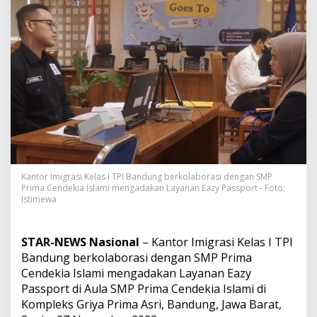
G
e
l
a
r
S
o
s
i
a
l
i
s
a
Kantor Imigrasi Kelas I TPI Bandung berkolaborasi dengan SMP
s
Prima Cendekia Islami mengadakan Layanan Eazy Passport - Foto:
i
Istimewa
E
a
z
STAR-NEWS Nasional
– Kantor Imigrasi Kelas I TPI
y
Bandung berkolaborasi dengan SMP Prima
P
a
Cendekia Islami mengadakan Layanan Eazy
s
Passport di Aula SMP Prima Cendekia Islami di
s
Kompleks Griya Prima Asri, Bandung, Jawa Barat,
p