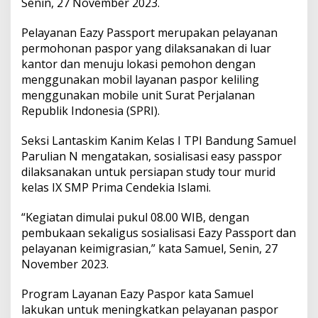
Senin, 27 November 2023.
o
r
t
Pelayanan Eazy Passport merupakan pelayanan
d
permohonan paspor yang dilaksanakan di luar
a
kantor dan menuju lokasi pemohon dengan
n
menggunakan mobil layanan paspor keliling
L
a
menggunakan mobile unit Surat Perjalanan
y
Republik Indonesia (SPRI).
a
n
Seksi Lantaskim Kanim Kelas I TPI Bandung Samuel
a
Parulian N mengatakan, sosialisasi easy passpor
n
K
dilaksanakan untuk persiapan study tour murid
e
kelas IX SMP Prima Cendekia Islami.
i
m
“Kegiatan dimulai pukul 08.00 WIB, dengan
i
pembukaan sekaligus sosialisasi Eazy Passport dan
g
r
pelayanan keimigrasian,” kata Samuel, Senin, 27
a
November 2023.
s
i
Program Layanan Eazy Paspor kata Samuel
a
lakukan untuk meningkatkan pelayanan paspor
n