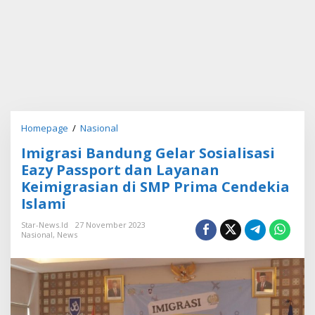
Homepage
/
Nasional
I
m
Imigrasi Bandung Gelar Sosialisasi
i
g
Eazy Passport dan Layanan
r
Keimigrasian di SMP Prima Cendekia
a
Islami
s
i
Star-News.id
27 November 2023
B
Nasional
,
News
a
n
d
u
n
g