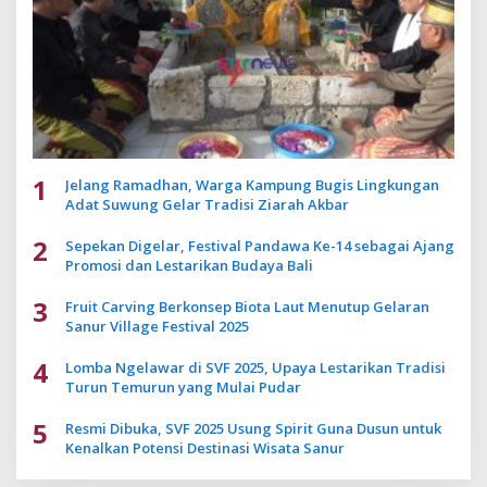
1
Jelang Ramadhan, Warga Kampung Bugis Lingkungan
Adat Suwung Gelar Tradisi Ziarah Akbar
2
Sepekan Digelar, Festival Pandawa Ke-14 sebagai Ajang
Promosi dan Lestarikan Budaya Bali
3
Fruit Carving Berkonsep Biota Laut Menutup Gelaran
Sanur Village Festival 2025
4
Lomba Ngelawar di SVF 2025, Upaya Lestarikan Tradisi
Turun Temurun yang Mulai Pudar
5
Resmi Dibuka, SVF 2025 Usung Spirit Guna Dusun untuk
Kenalkan Potensi Destinasi Wisata Sanur