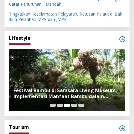
Catat Penurunan Terendah
Tingkatkan Keselamatan Pelayaran, Ratusan Pelaut di Bali
Ikuti Pelatihan MPR dan JMPR
Lifestyle
Festival Bambu di Samsara Living Museum,
P
Implementasi Manfaat Bambu dalam
B
Kepercayaan Adat dan Budaya Bali
F
Tourism