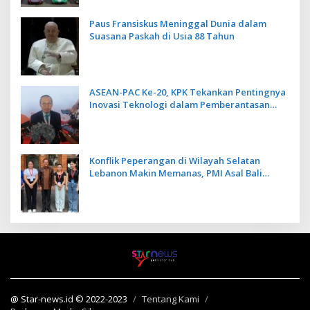
Paus Fransiskus Meninggal Dunia dalam
Suasana Paskah di Usia 88 Tahun
ASEAN-PAC Ke-20, KPK Tekankan Pentingnya
Inovasi Teknologi dalam Pemberantasan
Korupsi
Konflik Peperangan di Wilayah Selatan
Lebanon Makin Memanas, PMI Asal Bali
Dipulangkan ke Indonesia
@ Star-news.id © 2022-2023
Tentang Kami