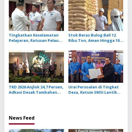
o
Ancaman Penyakit
Penerbangan Lancar
n
Tingkatkan Keselamatan
Stok Beras Bulog Bali 12
Pelayaran, Ratusan Pelaut
Ribu Ton, Aman Hingga 10
di Bali Ikuti Pelatihan MPR
Bulan ke Depan
dan JMPR
TKD 2026 Anjlok 24,7 Persen,
Urai Persoalan di Tingkat
Adkasi Desak Tambahan
Desa, Ketum SMSI Lantik
Dana Transfer Daerah
Pengurus Pokja Newsroom
untuk 2027
Jaksa Garda Desa di Bali
News Feed