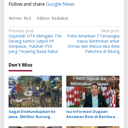
Follow and share
Google News
Writer: RLS
Editor: Redaksi
P
Previous post
Next post
Sejumlah OTK Mengaku TNI
Polisi Amankan 7 Tersangka
o
Serang Kantor Satpol PP
Kasus Bentrokan antar
s
Denpasar, Puluhan PSK
Ormas dan Massa Aksi Bela
yang Terjaring Razia Kabur
Palestina di Bitung
t
n
Don't Miss
a
v
i
g
a
t
Gagal Diselundupkan ke
Isu Informasi Dugaan
Jawa, 284 Ekor Burung
Ancaman Bom di Bandara
i
Tanpa Dokumen
Ngurah Rai Bali Tidak
Dilepasliarkan Cegah
Benar, Operasional