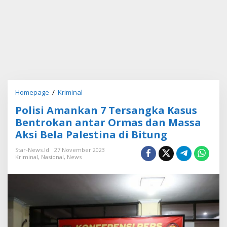
Homepage
/
Kriminal
P
o
Polisi Amankan 7 Tersangka Kasus
l
i
Bentrokan antar Ormas dan Massa
s
Aksi Bela Palestina di Bitung
i
A
Star-News.id
27 November 2023
m
Kriminal
,
Nasional
,
News
a
n
k
a
n
7
T