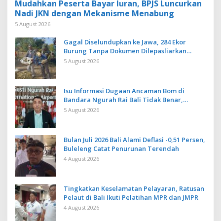
Mudahkan Peserta Bayar Iuran, BPJS Luncurkan
Nadi JKN dengan Mekanisme Menabung
5 August 2026
Gagal Diselundupkan ke Jawa, 284 Ekor
Burung Tanpa Dokumen Dilepasliarkan
Cegah Ancaman Penyakit
5 August 2026
Isu Informasi Dugaan Ancaman Bom di
Bandara Ngurah Rai Bali Tidak Benar,
Operasional Penerbangan Lancar
5 August 2026
Bulan Juli 2026 Bali Alami Deflasi -0,51 Persen,
Buleleng Catat Penurunan Terendah
4 August 2026
Tingkatkan Keselamatan Pelayaran, Ratusan
Pelaut di Bali Ikuti Pelatihan MPR dan JMPR
4 August 2026