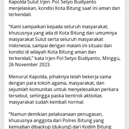
Kapolda Sulut Irjen. Pol. Setyo Budiyanto
a
r
menjelaskan, kondisi Kota Bitung saat ini aman dan
O
terkendali.
r
m
“Kami sampaikan kepada seluruh masyarakat,
a
khususnya yang ada di Kota Bitung dan umumnya
s
d
masyarakat Sulut serta seluruh masyarakat
a
Indonesia, sampai dengan malam ini situasi dan
n
kondisi di wilayah Kota Bitung aman dan
M
terkendali,” kata Irjen Pol Setyo Budiyanto, Minggu,
a
s
26 November 2023.
s
a
Menurut Kapolda, pihaknya telah bekerja sama
A
dengan para tokoh agama, masyarakat, dan
k
sejumlah komunitas untuk menyelesaikan perkara
s
i
tersebut, sehingga paska bentrok aktivitas
B
masyarakat sudah kembali normal.
e
l
“Namun demikian pelaksanaan penugasan,
a
khususnya anggota dari Polres Bitung yang
P
a
kemudian dibackup (dukung) dari Kodim Bitung