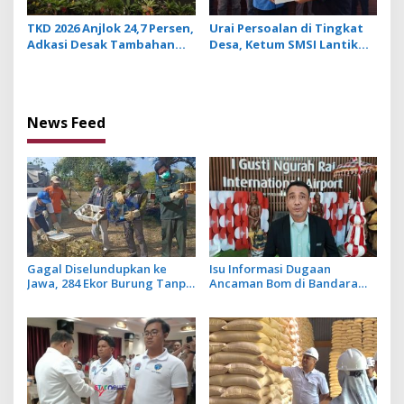
TKD 2026 Anjlok 24,7 Persen,
Urai Persoalan di Tingkat
Adkasi Desak Tambahan
Desa, Ketum SMSI Lantik
Dana Transfer Daerah
Pengurus Pokja Newsroom
untuk 2027
Jaksa Garda Desa di Bali
News Feed
Gagal Diselundupkan ke
Isu Informasi Dugaan
Jawa, 284 Ekor Burung Tanpa
Ancaman Bom di Bandara
Dokumen Dilepasliarkan
Ngurah Rai Bali Tidak Benar,
Cegah Ancaman Penyakit
Operasional Penerbangan
Lancar