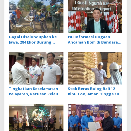
v
i
g
a
t
Gagal Diselundupkan ke
Isu Informasi Dugaan
Jawa, 284 Ekor Burung
Ancaman Bom di Bandara
i
Tanpa Dokumen
Ngurah Rai Bali Tidak
o
Dilepasliarkan Cegah
Benar, Operasional
Ancaman Penyakit
Penerbangan Lancar
n
Tingkatkan Keselamatan
Stok Beras Bulog Bali 12
Pelayaran, Ratusan Pelaut
Ribu Ton, Aman Hingga 10
di Bali Ikuti Pelatihan MPR
Bulan ke Depan
dan JMPR