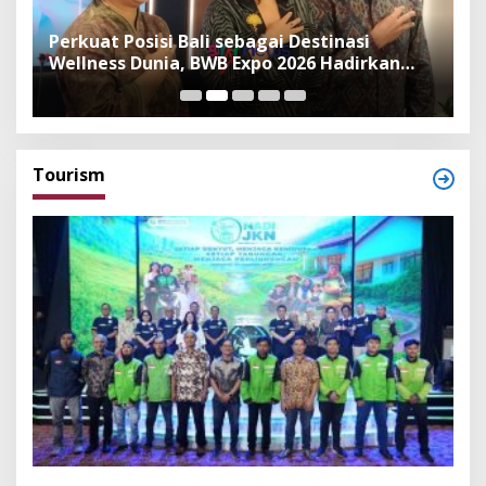
n
Perkuat Posisi Bali sebagai Destinasi
F
Wellness Dunia, BWB Expo 2026 Hadirkan
I
Exhibitor Nasional dan Global
K
Tourism