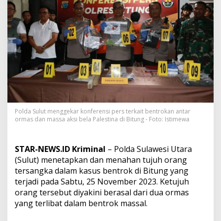
e
r
s
a
n
g
k
a
K
a
s
u
s
Polda Sulut menggekar konferensi pers terkait bentrokan antar
B
ormas dan massa aksi bela Palestina di Bitung - Foto: Istimewa
e
n
t
STAR-NEWS.ID Kriminal
– Polda Sulawesi Utara
r
(Sulut) menetapkan dan menahan tujuh orang
o
tersangka dalam kasus bentrok di Bitung yang
k
a
terjadi pada Sabtu, 25 November 2023. Ketujuh
n
orang tersebut diyakini berasal dari dua ormas
a
yang terlibat dalam bentrok massal.
n
t