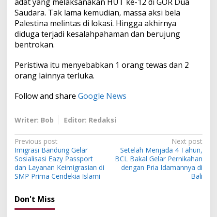
adat yang melaksanakan HUT ke-12 di GOR Dua
Saudara. Tak lama kemudian, massa aksi bela
Palestina melintas di lokasi. Hingga akhirnya
diduga terjadi kesalahpahaman dan berujung
bentrokan.
Peristiwa itu menyebabkan 1 orang tewas dan 2
orang lainnya terluka.
Follow and share
Google News
Writer: Bob
Editor: Redaksi
P
Previous post
Next post
Imigrasi Bandung Gelar
Setelah Menjada 4 Tahun,
o
Sosialisasi Eazy Passport
BCL Bakal Gelar Pernikahan
s
dan Layanan Keimigrasian di
dengan Pria Idamannya di
SMP Prima Cendekia Islami
Bali
t
n
Don't Miss
a