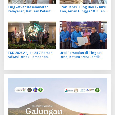
Tingkatkan Keselamatan
Stok Beras Bulog Bali 12 Ribu
Pelayaran, Ratusan Pelaut di
Ton, Aman Hingga 10 Bulan
Bali Ikuti Pelatihan MPR dan
ke Depan
JMPR
TKD 2026 Anjlok 24,7 Persen,
Urai Persoalan di Tingkat
Adkasi Desak Tambahan
Desa, Ketum SMSI Lantik
Dana Transfer Daerah untuk
Pengurus Pokja Newsroom
2027
Jaksa Garda Desa di Bali