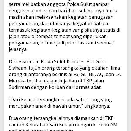
l
serta melibatkan anggota Polda Sulut sampai
e
dengan malam ini dan hari-hari selanjutnya tentu
s
masih akan melaksanakan kegiatan penugasan
t
pengamanan, dan utamanya kegiatan patroli,
i
n
termasuk kegiatan-kegiatan yang sifatnya statis di
a
jalan atau di tempat-tempat yang diperlukan
d
pengamanan, ini menjadi prioritas kami semua,”
i
jelasnya.
B
i
t
Dirreskrimum Polda Sulut Kombes. Pol. Gani
u
Siahaan, tujuh orang tersangka yang ditahan, lima
n
orang di antaranya berinisial FS, GL, BL, AQ, dan LA.
g
Mereka terlibat dalam kejadian di TKP jalan
Sudirman dengan korban dari ormas adat.
“Dari kelima tersangka ini ada satu orang yang
merupakan anak di bawah umur,” ungkapnya.
Dua orang tersangka lainnya diamankan di TKP
daerah Kelurahan Sari Kelapa dengan korban AM