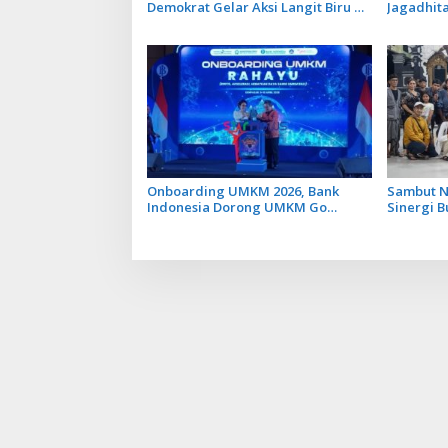
Demokrat Gelar Aksi Langit Biru di
Jagadhita
Kawasan Danau Batur
Tawarkan
Balinusra
Onboarding UMKM 2026, Bank
Sambut N
Indonesia Dorong UMKM Go
Sinergi B
Ekspor
Ogoh Ogo
Seranga