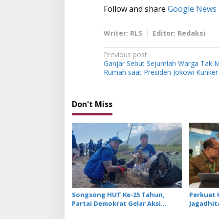
Follow and share
Google News
Writer: RLS
Editor: Redaksi
P
Previous post
Ganjar Sebut Sejumlah Warga Tak M
o
Rumah saat Presiden Jokowi Kunker 
s
t
Don't Miss
n
a
v
i
g
a
t
Songsong HUT Ke-25 Tahun,
Perkuat K
i
Partai Demokrat Gelar Aksi
Jagadhit
Langit Biru di Kawasan Danau
Tawarkan