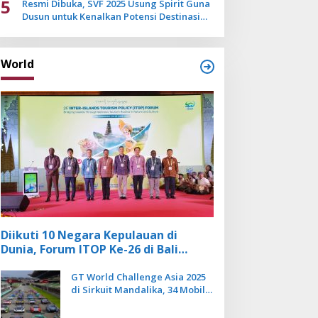
5
Resmi Dibuka, SVF 2025 Usung Spirit Guna
Dusun untuk Kenalkan Potensi Destinasi
Wisata Sanur
World
Diikuti 10 Negara Kepulauan di
Dunia, Forum ITOP Ke-26 di Bali
Angkat Pariwisata Kebugaran
Berbasis Alam dan Budaya
GT World Challenge Asia 2025
di Sirkuit Mandalika, 34 Mobil
Balap Dunia Bakal Adu
Kecepatan