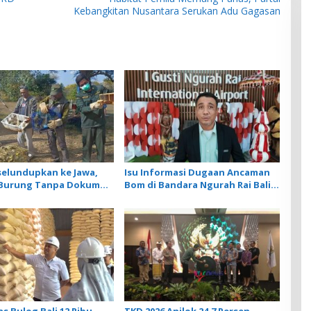
Kebangkitan Nusantara Serukan Adu Gagasan
selundupkan ke Jawa,
Isu Informasi Dugaan Ancaman
r Burung Tanpa Dokumen
Bom di Bandara Ngurah Rai Bali
iarkan Cegah Ancaman
Tidak Benar, Operasional
Penerbangan Lancar
s Bulog Bali 12 Ribu
TKD 2026 Anjlok 24,7 Persen,