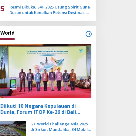
Mulai Pudar
5
Resmi Dibuka, SVF 2025 Usung Spirit Guna
Dusun untuk Kenalkan Potensi Destinasi
Wisata Sanur
World
Diikuti 10 Negara Kepulauan di
Dunia, Forum ITOP Ke-26 di Bali
Angkat Pariwisata Kebugaran
Berbasis Alam dan Budaya
GT World Challenge Asia 2025
di Sirkuit Mandalika, 34 Mobil
Balap Dunia Bakal Adu