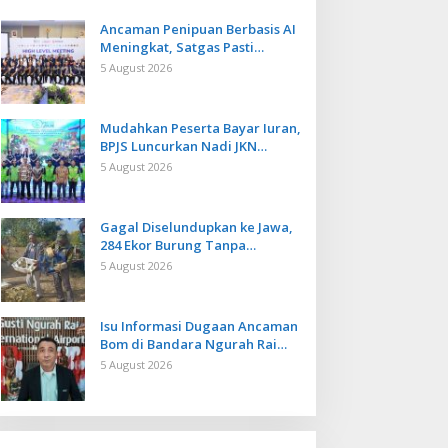
Ancaman Penipuan Berbasis AI
Meningkat, Satgas Pasti
Perkuat Penindakan dan
5 August 2026
Pengembangan Aplikasi Anti
Penipuan
Mudahkan Peserta Bayar Iuran,
BPJS Luncurkan Nadi JKN
dengan Mekanisme Menabung
5 August 2026
Gagal Diselundupkan ke Jawa,
284 Ekor Burung Tanpa
Dokumen Dilepasliarkan Cegah
5 August 2026
Ancaman Penyakit
Isu Informasi Dugaan Ancaman
Bom di Bandara Ngurah Rai
Bali Tidak Benar, Operasional
5 August 2026
Penerbangan Lancar