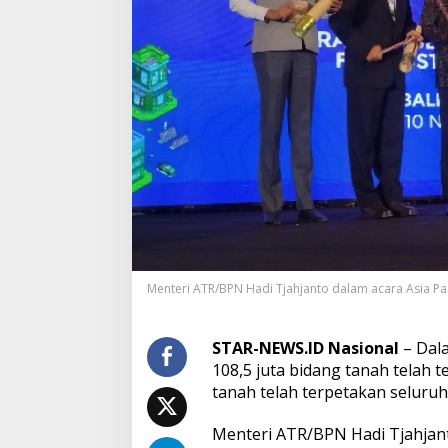
n
t
e
r
i
a
n
A
T
R
/
B
P
N
T
a
Menteri ATR/BPN Hadi Tjahjanto dalam acara Asia Pasi
r
g
e
STAR-NEWS.ID Nasional
– Dal
t
108,5 juta bidang tanah telah 
k
a
tanah telah terpetakan seluruh
n
A
Menteri ATR/BPN Hadi Tjahjan
k