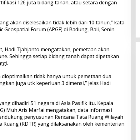
ikasi 126 juta bidang tanah, atau setara dengan
Perkuat Ekosistem Pariwisata
dan Serapan Investasi, Sira
ang akan diselesaikan tidak lebih dari 10 tahun,” kata
Village Grand Outlet Bali Resmi
ic Geospatial Forum (APGF) di Badung, Bali, Senin
Dibuka di KEK Kura Kura
t, Hadi Tjahjanto mengatakan, pemetaan akan
one. Sehingga setiap bidang tanah dapat dipetakan
ggi.
 dioptimalkan tidak hanya untuk pemetaan dua
ngkan juga utk keperluan 3 dimensi,” jelas Hadi
g dihadiri 51 negara di Asia Pasifik itu, Kepala
IG) Muh Aris Marfai mengatakan, data informasi
mendukung penyusunan Rencana Tata Ruang Wilayah
a Ruang (RDTR) yang dilaksanakan oleh kementerian