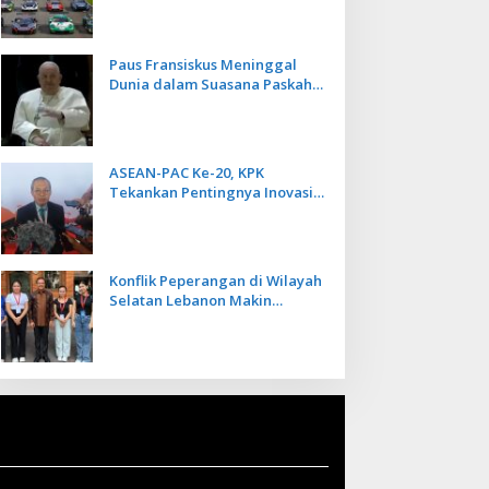
Kecepatan
Paus Fransiskus Meninggal
Dunia dalam Suasana Paskah
di Usia 88 Tahun
ASEAN-PAC Ke-20, KPK
Tekankan Pentingnya Inovasi
Teknologi dalam
Pemberantasan Korupsi
Konflik Peperangan di Wilayah
Selatan Lebanon Makin
Memanas, PMI Asal Bali
Dipulangkan ke Indonesia