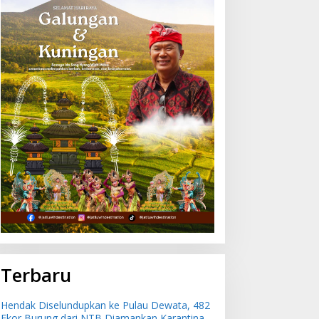
Terbaru
Hendak Diselundupkan ke Pulau Dewata, 482
Ekor Burung dari NTB Diamankan Karantina