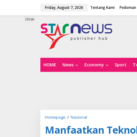
S
Friday, August 7, 2026
Tentang Kami
Pedoman 
k
i
p
close
t
o
c
o
n
t
e
n
HOME
News
Economy
Sport
T
t
Homepage
/
Nasional
M
a
Manfaatkan Teknol
n
f