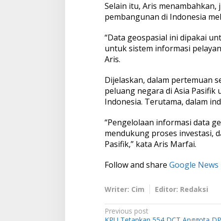
Selain itu, Aris menambahkan,
T
e
pembangunan di Indonesia melal
r
p
“Data geospasial ini dipakai u
e
untuk sistem informasi pelayan
t
Aris.
a
k
a
Dijelaskan, dalam pertemuan se
n
peluang negara di Asia Pasifik 
d
Indonesia. Terutama, dalam indu
e
n
“Pengelolaan informasi data ge
g
a
mendukung proses investasi, d
n
Pasifik,” kata Aris Marfai.
R
e
Follow and share
Google News
s
o
l
Writer: Cim
Editor: Redaksi
u
s
P
Previous post
i
KPU Tetapkan 554 DCT Anggota D
T