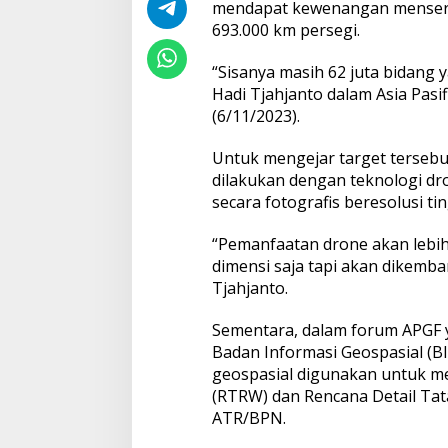
mendapat kewenangan mensertif
h
693.000 km persegi.
i
r
2
“Sisanya masih 62 juta bidang y
0
Hadi Tjahjanto dalam Asia Pasif
2
(6/11/2023).
5
S
e
Untuk mengejar target tersebu
l
dilakukan dengan teknologi dr
u
secara fotografis beresolusi tin
r
u
“Pemanfaatan drone akan lebih
h
B
dimensi saja tapi akan dikemba
i
Tjahjanto.
d
a
Sementara, dalam forum APGF yan
n
Badan Informasi Geospasial (B
g
T
geospasial digunakan untuk 
a
(RTRW) dan Rencana Detail Tat
n
ATR/BPN.
a
h