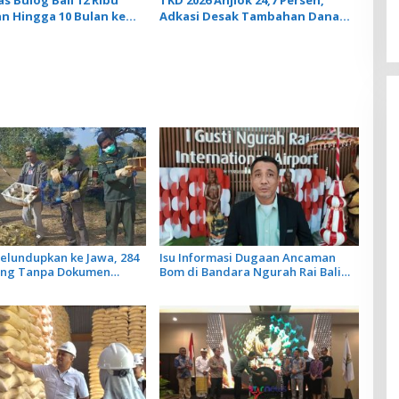
n Hingga 10 Bulan ke
Adkasi Desak Tambahan Dana
Transfer Daerah untuk 2027
elundupkan ke Jawa, 284
Isu Informasi Dugaan Ancaman
ung Tanpa Dokumen
Bom di Bandara Ngurah Rai Bali
iarkan Cegah Ancaman
Tidak Benar, Operasional
Penerbangan Lancar