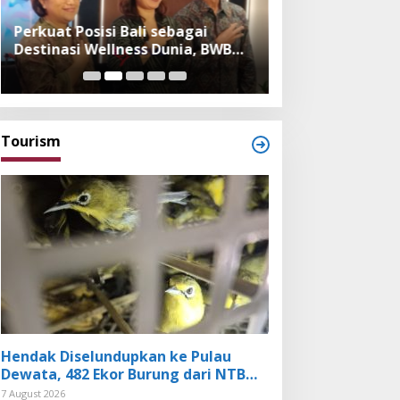
Perkuat Posisi Bali sebagai
Festival Bambu 
Destinasi Wellness Dunia, BWB
Museum, Imple
Expo 2026 Hadirkan Exhibitor
Bambu dalam Ke
Nasional dan Global
dan Budaya Bali
Tourism
Hendak Diselundupkan ke Pulau
Dewata, 482 Ekor Burung dari NTB
Diamankan Karantina Bali
7 August 2026