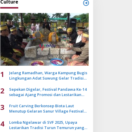
Culture
1
Jelang Ramadhan, Warga Kampung Bugis
Lingkungan Adat Suwung Gelar Tradisi
Ziarah Akbar
2
Sepekan Digelar, Festival Pandawa Ke-14
sebagai Ajang Promosi dan Lestarikan
Budaya Bali
3
Fruit Carving Berkonsep Biota Laut
Menutup Gelaran Sanur Village Festival
2025
4
Lomba Ngelawar di SVF 2025, Upaya
Lestarikan Tradisi Turun Temurun yang