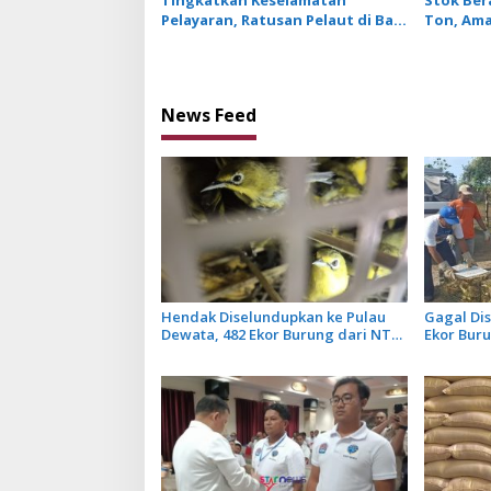
Pelayaran, Ratusan Pelaut di Bali
Ton, Ama
Ikuti Pelatihan MPR dan JMPR
Depan
News Feed
Hendak Diselundupkan ke Pulau
Gagal Dis
Dewata, 482 Ekor Burung dari NTB
Ekor Bur
Diamankan Karantina Bali
Dilepasl
Penyakit