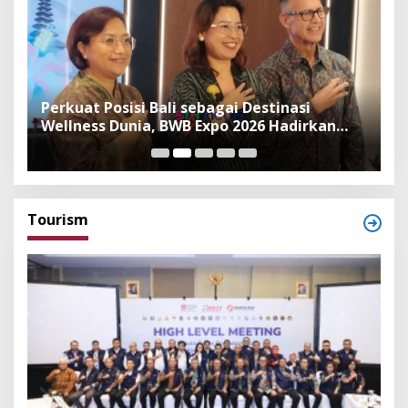
n
Perkuat Posisi Bali sebagai Destinasi
F
Wellness Dunia, BWB Expo 2026 Hadirkan
I
Exhibitor Nasional dan Global
K
Tourism