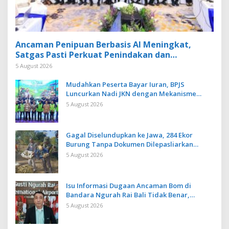
Ancaman Penipuan Berbasis AI Meningkat,
Satgas Pasti Perkuat Penindakan dan
Pengembangan Aplikasi Anti Penipuan
5 August 2026
Mudahkan Peserta Bayar Iuran, BPJS
Luncurkan Nadi JKN dengan Mekanisme
Menabung
5 August 2026
Gagal Diselundupkan ke Jawa, 284 Ekor
Burung Tanpa Dokumen Dilepasliarkan
Cegah Ancaman Penyakit
5 August 2026
Isu Informasi Dugaan Ancaman Bom di
Bandara Ngurah Rai Bali Tidak Benar,
Operasional Penerbangan Lancar
5 August 2026