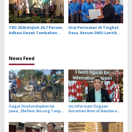
TKD 2026 Anjlok 24,7 Persen,
Urai Persoalan di Tingkat
Adkasi Desak Tambahan
Desa, Ketum SMSI Lantik
Dana Transfer Daerah
Pengurus Pokja Newsroom
untuk 2027
Jaksa Garda Desa di Bali
News Feed
Gagal Diselundupkan ke
Isu Informasi Dugaan
Jawa, 284 Ekor Burung Tanpa
Ancaman Bom di Bandara
Dokumen Dilepasliarkan
Ngurah Rai Bali Tidak Benar,
Cegah Ancaman Penyakit
Operasional Penerbangan
Lancar