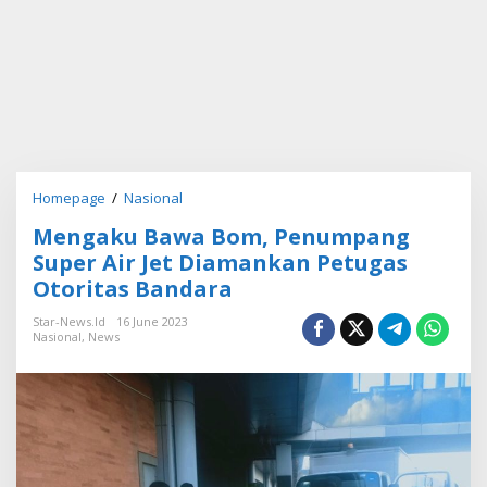
Homepage
/
Nasional
M
e
Mengaku Bawa Bom, Penumpang
n
g
Super Air Jet Diamankan Petugas
a
Otoritas Bandara
k
u
Star-News.id
16 June 2023
B
Nasional
,
News
a
w
a
B
o
m
,