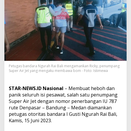
P
e
n
u
m
p
a
n
g
S
u
p
e
Petugas bandara Ngurah Rai Bali mengamankan Ricky, penumpang
r
Super Air Jet yang mengaku membawa bom - Foto: Istimewa
A
i
r
STAR-NEWS.ID Nasional
– Membuat heboh dan
J
panik seluruh isi pesawat, salah satu penumpang
e
Super Air Jet dengan nomor penerbangan IU 787
t
D
rute Denpasar – Bandung – Medan diamankan
i
petugas otoritas bandara I Gusti Ngurah Rai Bali,
a
Kamis, 15 Juni 2023.
m
a