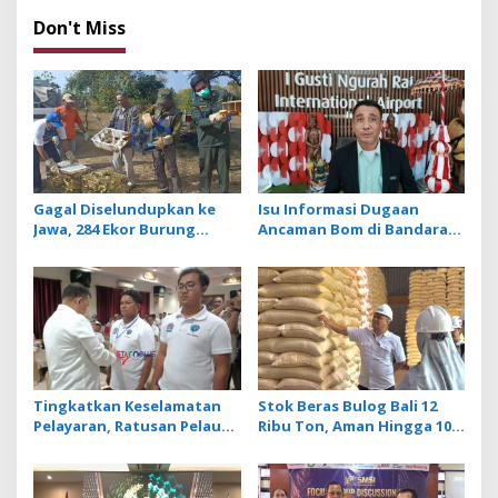
n
Don't Miss
a
v
i
g
a
t
Gagal Diselundupkan ke
Isu Informasi Dugaan
Jawa, 284 Ekor Burung
Ancaman Bom di Bandara
i
Tanpa Dokumen
Ngurah Rai Bali Tidak
o
Dilepasliarkan Cegah
Benar, Operasional
Ancaman Penyakit
Penerbangan Lancar
n
Tingkatkan Keselamatan
Stok Beras Bulog Bali 12
Pelayaran, Ratusan Pelaut
Ribu Ton, Aman Hingga 10
di Bali Ikuti Pelatihan MPR
Bulan ke Depan
dan JMPR