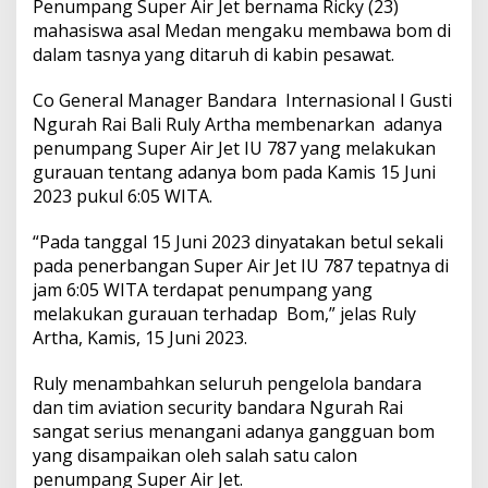
Penumpang Super Air Jet bernama Ricky (23)
n
k
mahasiswa asal Medan mengaku membawa bom di
a
dalam tasnya yang ditaruh di kabin pesawat.
n
P
Co General Manager Bandara Internasional I Gusti
e
Ngurah Rai Bali Ruly Artha membenarkan adanya
t
u
penumpang Super Air Jet IU 787 yang melakukan
g
gurauan tentang adanya bom pada Kamis 15 Juni
a
2023 pukul 6:05 WITA.
s
O
“Pada tanggal 15 Juni 2023 dinyatakan betul sekali
t
o
pada penerbangan Super Air Jet IU 787 tepatnya di
r
jam 6:05 WITA terdapat penumpang yang
i
melakukan gurauan terhadap Bom,” jelas Ruly
t
Artha, Kamis, 15 Juni 2023.
a
s
B
Ruly menambahkan seluruh pengelola bandara
a
dan tim aviation security bandara Ngurah Rai
n
sangat serius menangani adanya gangguan bom
d
yang disampaikan oleh salah satu calon
a
r
penumpang Super Air Jet.