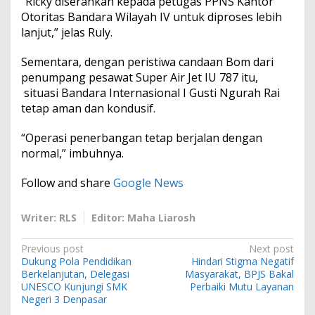
“Ricky diserahkan kepada petugas PPNS Kantor
Otoritas Bandara Wilayah IV untuk diproses lebih
lanjut,” jelas Ruly.
Sementara, dengan peristiwa candaan Bom dari
penumpang pesawat Super Air Jet IU 787 itu,
situasi Bandara Internasional I Gusti Ngurah Rai
tetap aman dan kondusif.
“Operasi penerbangan tetap berjalan dengan
normal,” imbuhnya.
Follow and share
Google News
Writer: RLS
Editor: Maha Liarosh
P
Previous post
Next post
Dukung Pola Pendidikan
Hindari Stigma Negatif
o
Berkelanjutan, Delegasi
Masyarakat, BPJS Bakal
s
UNESCO Kunjungi SMK
Perbaiki Mutu Layanan
Negeri 3 Denpasar
t