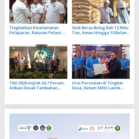
Tingkatkan Keselamatan
Stok Beras Bulog Bali 12 Ribu
Pelayaran, Ratusan Pelaut di
Ton, Aman Hingga 10 Bulan
Bali Ikuti Pelatihan MPR dan
ke Depan
JMPR
TKD 2026 Anjlok 24,7 Persen,
Urai Persoalan di Tingkat
Adkasi Desak Tambahan
Desa, Ketum SMSI Lantik
Dana Transfer Daerah untuk
Pengurus Pokja Newsroom
2027
Jaksa Garda Desa di Bali