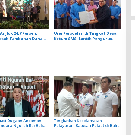
Anjlok 24,7 Persen,
Urai Persoalan di Tingkat Desa,
Desak Tambahan Dana
Ketum SMSI Lantik Pengurus
 Daerah untuk 2027
Pokja Newsroom Jaksa Garda
Desa di Bali
rmasi Dugaan Ancaman
Tingkatkan Keselamatan
andara Ngurah Rai Bali
Pelayaran, Ratusan Pelaut di Bali
ar, Operasional
Ikuti Pelatihan MPR dan JMPR
gan Lancar