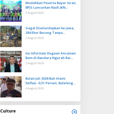
Mudahkan Peserta Bayar Iuran,
BPJS Luncurkan Nadi JKN
dengan Mekanisme Menabung
5 August 2026
Gagal Diselundupkan ke Jawa,
284 Ekor Burung Tanpa
Dokumen Dilepasliarkan Cegah
5 August 2026
Ancaman Penyakit
Isu Informasi Dugaan Ancaman
Bom di Bandara Ngurah Rai
Bali Tidak Benar, Operasional
5 August 2026
Penerbangan Lancar
Bulan Juli 2026 Bali Alami
Deflasi -0,51 Persen, Buleleng
Catat Penurunan Terendah
4 August 2026
Culture