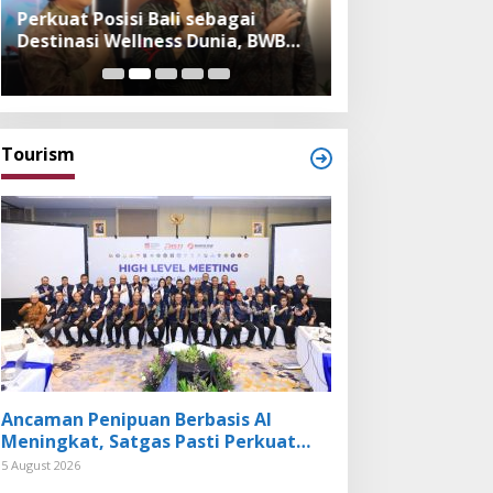
Perkuat Posisi Bali sebagai
Festival Bambu 
Destinasi Wellness Dunia, BWB
Museum, Imple
Expo 2026 Hadirkan Exhibitor
Bambu dalam Ke
Nasional dan Global
dan Budaya Bali
Tourism
Ancaman Penipuan Berbasis AI
Meningkat, Satgas Pasti Perkuat
Penindakan dan Pengembangan
5 August 2026
Aplikasi Anti Penipuan