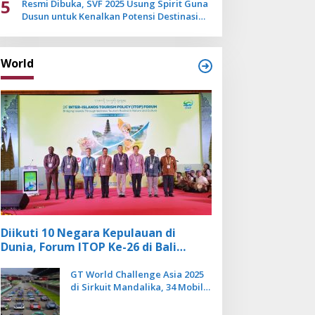
5
Resmi Dibuka, SVF 2025 Usung Spirit Guna
Dusun untuk Kenalkan Potensi Destinasi
Wisata Sanur
World
Diikuti 10 Negara Kepulauan di
Dunia, Forum ITOP Ke-26 di Bali
Angkat Pariwisata Kebugaran
Berbasis Alam dan Budaya
GT World Challenge Asia 2025
di Sirkuit Mandalika, 34 Mobil
Balap Dunia Bakal Adu
Kecepatan