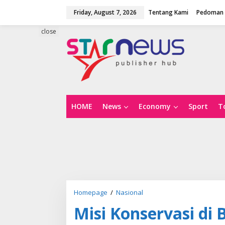
S
Friday, August 7, 2026
Tentang Kami
Pedoman 
k
i
p
close
t
o
c
o
n
t
e
n
HOME
News
Economy
Sport
T
t
Homepage
/
Nasional
M
i
Misi Konservasi di 
s
i