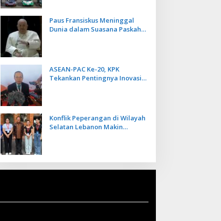
Paus Fransiskus Meninggal
Dunia dalam Suasana Paskah
di Usia 88 Tahun
ASEAN-PAC Ke-20, KPK
Tekankan Pentingnya Inovasi
Teknologi dalam
Pemberantasan Korupsi
Konflik Peperangan di Wilayah
Selatan Lebanon Makin
Memanas, PMI Asal Bali
Dipulangkan ke Indonesia