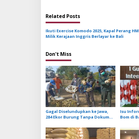
s
t
Related Posts
n
a
Ikuti Exercise Komodo 2025, Kapal Perang HM
v
Milik Kerajaan Inggris Berlayar ke Bali
i
g
Don't Miss
a
t
i
o
n
Gagal Diselundupkan ke Jawa,
Isu Info
284 Ekor Burung Tanpa Dokumen
Bom di B
Dilepasliarkan Cegah Ancaman
Tidak Be
Penyakit
Penerba