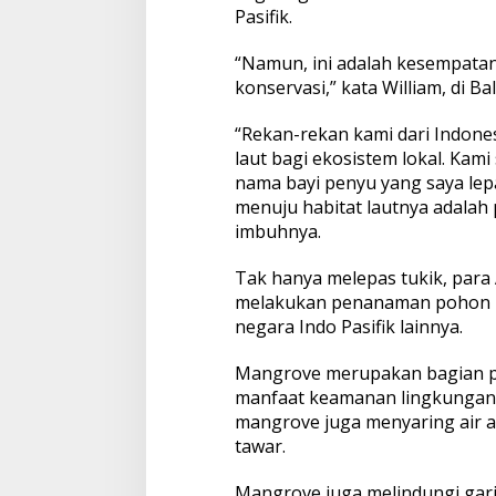
a
Pasifik.
n
a
“Namun, ini adalah kesempata
m
konservasi,” kata William, di Bal
M
a
“Rekan-rekan kami dari Indone
n
g
laut bagi ekosistem lokal. Kam
r
nama bayi penyu yang saya le
o
menuju habitat lautnya adalah
v
imbuhnya.
e
Tak hanya melepas tukik, para A
melakukan penanaman pohon m
negara Indo Pasifik lainnya.
Mangrove merupakan bagian pe
manfaat keamanan lingkungan 
mangrove juga menyaring air a
tawar.
Mangrove juga melindungi gari