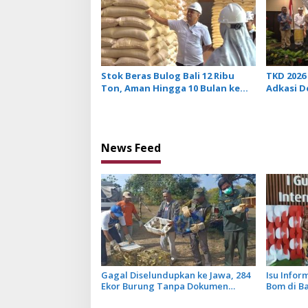
Stok Beras Bulog Bali 12 Ribu
TKD 2026 
Ton, Aman Hingga 10 Bulan ke
Adkasi 
Depan
Transfer
News Feed
Gagal Diselundupkan ke Jawa, 284
Isu Info
Ekor Burung Tanpa Dokumen
Bom di B
Dilepasliarkan Cegah Ancaman
Tidak Ben
Penyakit
Penerban