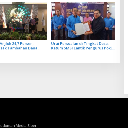
Anjlok 24,7 Persen,
Urai Persoalan di Tingkat Desa,
esak Tambahan Dana
Ketum SMSI Lantik Pengurus Pokja
Daerah untuk 2027
Newsroom Jaksa Garda Desa di
Bali
Pedoman Media Siber