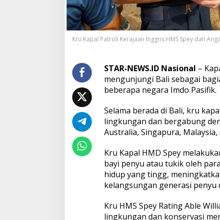
L
a
u
t
Kru Kapal Patroli Kerajaan Inggris HMS Spey dan Ang
I
n
g
g
STAR-NEWS.ID Nasional
– Kapa
r
mengunjungi Bali sebagai bag
i
beberapa negara Imdo Pasifik.
s
L
Selama berada di Bali, kru ka
e
p
lingkungan dan bergabung deng
a
Australia, Singapura, Malaysia, 
s
T
Kru Kapal HMD Spey melakukan
u
bayi penyu atau tukik oleh pa
k
i
hidup yang tingg, meningkatk
k
kelangsungan generasi penyu 
d
a
Kru HMS Spey Rating Able Wil
n
lingkungan dan konservasi mer
T