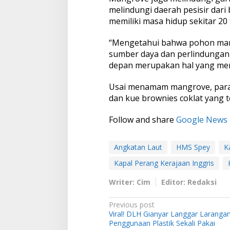
melindungi daerah pesisir dari
memiliki masa hidup sekitar 20
“Mengetahui bahwa pohon mang
sumber daya dan perlindungan 
depan merupakan hal yang mem
Usai menamam mangrove, para 
dan kue brownies coklat yang 
Follow and share
Google News
Angkatan Laut
HMS Spey
K
Kapal Perang Kerajaan Inggris
Writer: Cim
Editor: Redaksi
P
Previous post
Viral! DLH Gianyar Langgar Laranga
o
Penggunaan Plastik Sekali Pakai