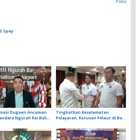
Polisi
S Spey
rmasi Dugaan Ancaman
Tingkatkan Keselamatan
andara Ngurah Rai Bali
Pelayaran, Ratusan Pelaut di Bali
nar, Operasional
Ikuti Pelatihan MPR dan JMPR
ngan Lancar