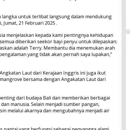
Perkuat Ekosistem Pariwisata
dan Serapan Investasi, Sira
n langka untuk terlibat langsung dalam mendukung
Village Grand Outlet Bali Resmi
Dibuka di KEK Kura Kura
i, Jumat, 21 Februari 2025 .
sia menjelaskan kepada kami pentingnya kehidupan
i semua diberikan seekor bayi penyu untuk dilepaskan;
paskan adalah Terry. Membantu dia menemukan arah
 pengalaman yang tidak akan pernah saya lupakan,”
ngkatan Laut dari Kerajaan Inggris ini juga ikut
angrove bersama dengan Angakatan Laut dari
nting dari budaya Bali dan memberikan berbagai
dan manusia. Selain menjadi sumber pangan,
sin melalui akarnya dan mengubahnya menjadi air
s pantai yang berfungsi sebagai penyangga alami,