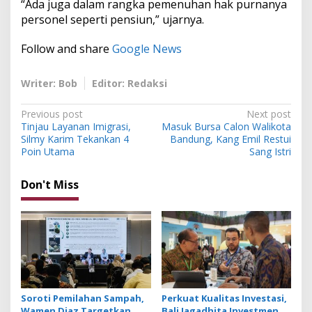
“Ada juga dalam rangka pemenuhan hak purnanya
personel seperti pensiun,” ujarnya.
Follow and share
Google News
Writer: Bob
Editor: Redaksi
P
Previous post
Next post
Tinjau Layanan Imigrasi,
Masuk Bursa Calon Walikota
o
Silmy Karim Tekankan 4
Bandung, Kang Emil Restui
s
Poin Utama
Sang Istri
t
Don't Miss
n
a
v
i
g
a
Soroti Pemilahan Sampah,
Perkuat Kualitas Investasi,
Wamen Diaz Targetkan
Bali Jagadhita Investment