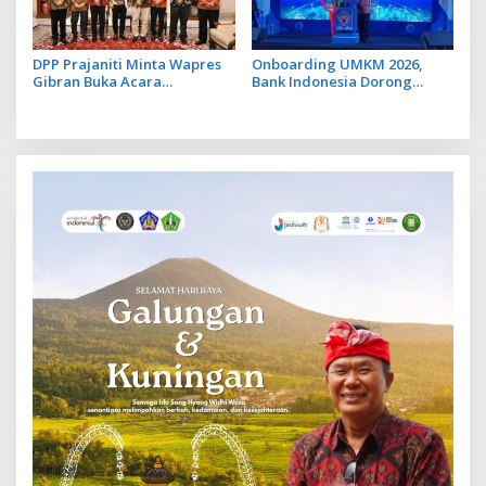
DPP Prajaniti Minta Wapres
Onboarding UMKM 2026,
Gibran Buka Acara
Bank Indonesia Dorong
Konferensi Internasional
UMKM Go Ekspor
Pengusaha Hindu yang Bakal
Digelar di Bali