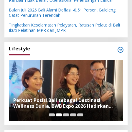
Rai Bali Tidak Benar, Operasional Penerbangan Lancar
Bulan Juli 2026 Bali Alami Deflasi -0,51 Persen, Buleleng
Catat Penurunan Terendah
Tingkatkan Keselamatan Pelayaran, Ratusan Pelaut di Bali
Ikuti Pelatihan MPR dan JMPR
Lifestyle
n
Perkuat Posisi Bali sebagai Destinasi
F
Wellness Dunia, BWB Expo 2026 Hadirkan
I
Exhibitor Nasional dan Global
K