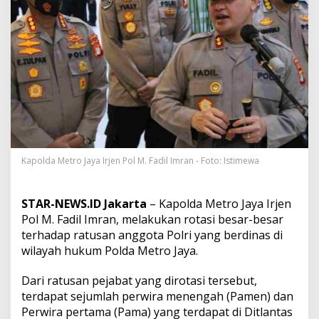
a
r
a
n
d
i
P
o
l
d
a
M
e
Kapolda Metro Jaya Irjen Pol M. Fadil Imran - Foto: Istimewa
t
r
o
STAR-NEWS.ID Jakarta
– Kapolda Metro Jaya Irjen
J
Pol M. Fadil Imran, melakukan rotasi besar-besar
a
y
terhadap ratusan anggota Polri yang berdinas di
a
wilayah hukum Polda Metro Jaya.
T
e
Dari ratusan pejabat yang dirotasi tersebut,
r
terdapat sejumlah perwira menengah (Pamen) dan
h
a
Perwira pertama (Pama) yang terdapat di Ditlantas