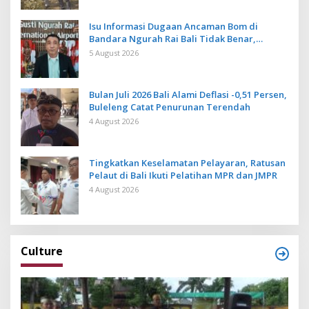
Isu Informasi Dugaan Ancaman Bom di
Bandara Ngurah Rai Bali Tidak Benar,
Operasional Penerbangan Lancar
5 August 2026
Bulan Juli 2026 Bali Alami Deflasi -0,51 Persen,
Buleleng Catat Penurunan Terendah
4 August 2026
Tingkatkan Keselamatan Pelayaran, Ratusan
Pelaut di Bali Ikuti Pelatihan MPR dan JMPR
4 August 2026
Culture