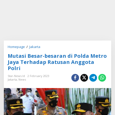
Homepage
/
Jakarta
M
u
Mutasi Besar-besaran di Polda Metro
t
a
Jaya Terhadap Ratusan Anggota
s
Polri
i
B
Star-News.id
2 February 2023
e
Jakarta
,
News
s
a
r
-
b
e
s