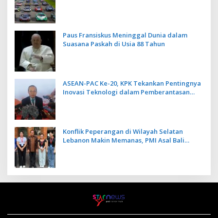
Kecepatan
Paus Fransiskus Meninggal Dunia dalam
Suasana Paskah di Usia 88 Tahun
ASEAN-PAC Ke-20, KPK Tekankan Pentingnya
Inovasi Teknologi dalam Pemberantasan
Korupsi
Konflik Peperangan di Wilayah Selatan
Lebanon Makin Memanas, PMI Asal Bali
Dipulangkan ke Indonesia