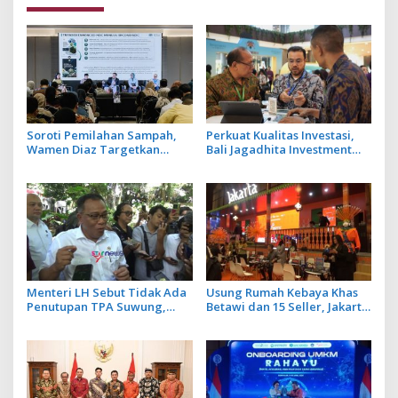
Soroti Pemilahan Sampah,
Perkuat Kualitas Investasi,
Wamen Diaz Targetkan
Bali Jagadhita Investment
Penurunan 40 Juta Ton Emisi
2026 Tawarkan 22 Proyek
Sektor Limbah
Strategis Balinusra ke 35
Investor
Menteri LH Sebut Tidak Ada
Usung Rumah Kebaya Khas
Penutupan TPA Suwung,
Betawi dan 15 Seller, Jakarta
Praktik Open Dumping yang
Tampilkan Wajah Kota
Disetop
Global Berbasis Budaya di
BBTF 2026