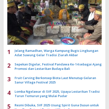
1
Jelang Ramadhan, Warga Kampung Bugis Lingkungan
Adat Suwung Gelar Tradisi Ziarah Akbar
2
Sepekan Digelar, Festival Pandawa Ke-14 sebagai Ajang
Promosi dan Lestarikan Budaya Bali
3
Fruit Carving Berkonsep Biota Laut Menutup Gelaran
Sanur Village Festival 2025
4
Lomba Ngelawar di SVF 2025, Upaya Lestarikan Tradisi
Turun Temurun yang Mulai Pudar
5
Resmi Dibuka, SVF 2025 Usung Spirit Guna Dusun untuk