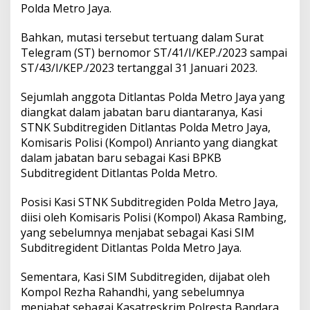
d
Polda Metro Jaya.
a
p
Bahkan, mutasi tersebut tertuang dalam Surat
R
Telegram (ST) bernomor ST/41/I/KEP./2023 sampai
a
t
ST/43/I/KEP./2023 tertanggal 31 Januari 2023.
u
s
Sejumlah anggota Ditlantas Polda Metro Jaya yang
a
diangkat dalam jabatan baru diantaranya, Kasi
n
STNK Subditregiden Ditlantas Polda Metro Jaya,
A
n
Komisaris Polisi (Kompol) Anrianto yang diangkat
g
dalam jabatan baru sebagai Kasi BPKB
g
Subditregident Ditlantas Polda Metro.
o
t
Posisi Kasi STNK Subditregiden Polda Metro Jaya,
a
P
diisi oleh Komisaris Polisi (Kompol) Akasa Rambing,
o
yang sebelumnya menjabat sebagai Kasi SIM
l
Subditregident Ditlantas Polda Metro Jaya.
r
i
Sementara, Kasi SIM Subditregiden, dijabat oleh
Kompol Rezha Rahandhi, yang sebelumnya
menjabat sebagai Kasatreskrim Polresta Bandara