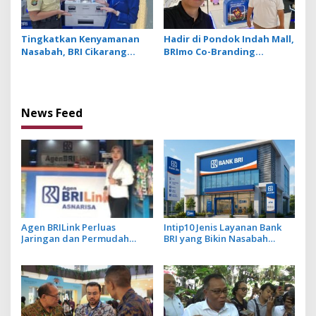
Tingkatkan Kenyamanan
Hadir di Pondok Indah Mall,
Nasabah, BRI Cikarang
BRImo Co-Branding
Hadirkan Inovasi Layanan
Barcelona Perkuat
Perbankan Berbasis Digital
Penetrasi Layanan Digital
BRI
News Feed
Agen BRILink Perluas
Intip10 Jenis Layanan Bank
Jaringan dan Permudah
BRI yang Bikin Nasabah
Layanan Perbankan
Tetap Setia