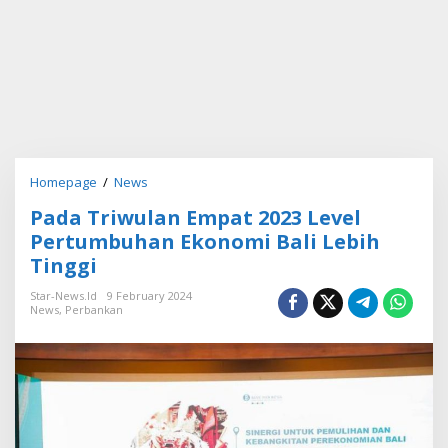
Homepage
/
News
P
a
Pada Triwulan Empat 2023 Level
d
a
Pertumbuhan Ekonomi Bali Lebih
T
Tinggi
r
i
Star-News.id
9 February 2024
w
News
,
Perbankan
u
l
a
n
E
m
p