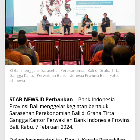
a
t
2
0
2
3
L
e
v
e
l
P
e
BI Bali menggelar Sarasehan Perekonomian Bali di Graha Tirta
r
Gangga Kantor Perwakilan Bank Indonesia Provinsi Bali - Foto:
t
Istimewa
u
m
b
STAR-NEWS.ID Perbankan
– Bank Indonesia
u
Provinsi Bali menggelar kegiatan bertajuk
h
Sarasehan Perekonomian Bali di Graha Tirta
a
n
Gangga Kantor Perwakilan Bank Indonesia Provinsi
E
Bali, Rabu, 7 Februari 2024.
k
o