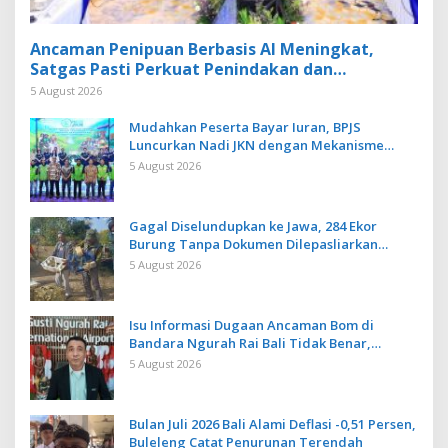
Ancaman Penipuan Berbasis AI Meningkat,
Satgas Pasti Perkuat Penindakan dan
Pengembangan Aplikasi Anti Penipuan
5 August 2026
Mudahkan Peserta Bayar Iuran, BPJS
Luncurkan Nadi JKN dengan Mekanisme
Menabung
5 August 2026
Gagal Diselundupkan ke Jawa, 284 Ekor
Burung Tanpa Dokumen Dilepasliarkan
Cegah Ancaman Penyakit
5 August 2026
Isu Informasi Dugaan Ancaman Bom di
Bandara Ngurah Rai Bali Tidak Benar,
Operasional Penerbangan Lancar
5 August 2026
Bulan Juli 2026 Bali Alami Deflasi -0,51 Persen,
Buleleng Catat Penurunan Terendah