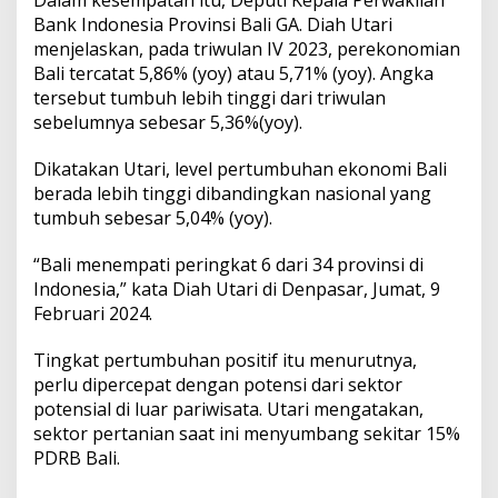
Dalam kesempatan itu, Deputi Kepala Perwakilan
n
Bank Indonesia Provinsi Bali GA. Diah Utari
o
m
menjelaskan, pada triwulan IV 2023, perekonomian
i
Bali tercatat 5,86% (yoy) atau 5,71% (yoy). Angka
B
tersebut tumbuh lebih tinggi dari triwulan
a
sebelumnya sebesar 5,36%(yoy).
l
i
L
Dikatakan Utari, level pertumbuhan ekonomi Bali
e
berada lebih tinggi dibandingkan nasional yang
b
tumbuh sebesar 5,04% (yoy).
i
h
“Bali menempati peringkat 6 dari 34 provinsi di
T
i
Indonesia,” kata Diah Utari di Denpasar, Jumat, 9
n
Februari 2024.
g
g
Tingkat pertumbuhan positif itu menurutnya,
i
perlu dipercepat dengan potensi dari sektor
potensial di luar pariwisata. Utari mengatakan,
sektor pertanian saat ini menyumbang sekitar 15%
PDRB Bali.