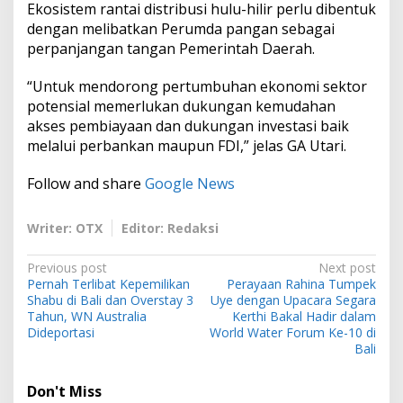
Ekosistem rantai distribusi hulu-hilir perlu dibentuk
dengan melibatkan Perumda pangan sebagai
perpanjangan tangan Pemerintah Daerah.
“Untuk mendorong pertumbuhan ekonomi sektor
potensial memerlukan dukungan kemudahan
akses pembiayaan dan dukungan investasi baik
melalui perbankan maupun FDI,” jelas GA Utari.
Follow and share
Google News
Writer: OTX
Editor: Redaksi
P
Previous post
Next post
Pernah Terlibat Kepemilikan
Perayaan Rahina Tumpek
o
Shabu di Bali dan Overstay 3
Uye dengan Upacara Segara
s
Tahun, WN Australia
Kerthi Bakal Hadir dalam
Dideportasi
World Water Forum Ke-10 di
t
Bali
n
Don't Miss
a