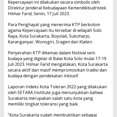
r
Kepercayaan ini dilakukan secara simbolis oleh
i
Direktur Jenderal Kebudayaan Kemendikbudristek
m
Hilmar Farid, Senin, 17 Juli 2023.
a
K
Para Penghayat yang menerima KTP berkolom
T
P
agama Kepercayaan itu tersebar di wilayah Solo
B
Raya, Kota Surakarta, Boyolali, Sukoharjo,
e
Karanganyar, Wonogiri, Sragen dan Klaten.
r
k
Penyerahan KTP dikemas dalam festival seni
o
l
budaya yang digelar di Balai Kota Solo mulai 17-19
o
Juli 2023. Hilmar Farid mengatakan, Kota Surakarta
m
secara aktif dan masif mempromosikan tradisi dan
A
budaya dengan pendekatan inklusif.
g
a
m
Laporan Indeks Kota Toleran 2022 yang dilakukan
a
oleh SETARA Institute juga menunjukkan bahwa
K
Surakarta merupakan salah satu kota yang
e
memiliki tingkat toleransi yang baik.
p
e
r
“Kota Surakarta sudah membuktikan sebagai