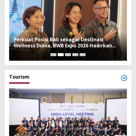
n
Perkuat Posisi Bali sebagai Destinasi
F
Wellness Dunia, BWB Expo 2026 Hadirkan
I
Exhibitor Nasional dan Global
K
Tourism