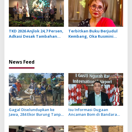
TKD 2026 Anjlok 24,7 Persen,
Terbitkan Buku Berjudul
Adkasi Desak Tambahan
Kembang, Oka Rusmini
Dana Transfer Daerah
Suarakan Isu Perempuan
untuk 2027
dan Trauma Peristiwa 1965
News Feed
Gagal Diselundupkan ke
Isu Informasi Dugaan
Jawa, 284 Ekor Burung Tanpa
Ancaman Bom di Bandara
Dokumen Dilepasliarkan
Ngurah Rai Bali Tidak Benar,
Cegah Ancaman Penyakit
Operasional Penerbangan
Lancar