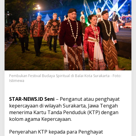
a
y
a
a
n
d
i
W
i
l
a
y
a
h
Pembukan Festival Budaya Spiritual di Balai Kota Surakarta - Foto:
S
Istimewa
u
r
a
STAR-NEWS.ID Seni
– Penganut atau penghayat
k
a
kepercayaan di wilayah Surakarta, Jawa Tengah
r
menerima Kartu Tanda Penduduk (KTP) dengan
t
kolom agama Kepercayaan.
a
T
Penyerahan KTP kepada para Penghayat
e