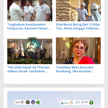
Tingkatkan Keselamatan
Stok Beras Bulog Bali 12 Ribu
Pelayaran, Ratusan Pelaut di
Ton, Aman Hingga 10 Bulan
Bali Ikuti Pelatihan MPR dan
ke Depan
JMPR
TKD 2026 Anjlok 24,7 Persen,
Terbitkan Buku Berjudul
Adkasi Desak Tambahan
Kembang, Oka Rusmini
Dana Transfer Daerah untuk
Suarakan Isu Perempuan
2027
dan Trauma Peristiwa 1965