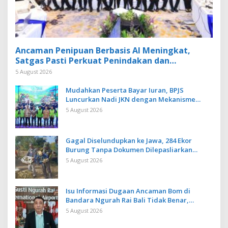
Ancaman Penipuan Berbasis AI Meningkat,
Satgas Pasti Perkuat Penindakan dan
Pengembangan Aplikasi Anti Penipuan
5 August 2026
Mudahkan Peserta Bayar Iuran, BPJS
Luncurkan Nadi JKN dengan Mekanisme
Menabung
5 August 2026
Gagal Diselundupkan ke Jawa, 284 Ekor
Burung Tanpa Dokumen Dilepasliarkan
Cegah Ancaman Penyakit
5 August 2026
Isu Informasi Dugaan Ancaman Bom di
Bandara Ngurah Rai Bali Tidak Benar,
Operasional Penerbangan Lancar
5 August 2026