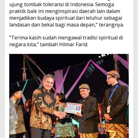
c
ujung tombak toleransi di Indonesia. Semoga
a
praktik baik ini menginspirasi daerah lain dalam
y
menjadikan budaya spiritual dari leluhur sebagai
a
landasan dan bekal bagi masa depan,” terangnya.
a
n
d
“Terima kasih sudah mengawal tradisi spiritual di
a
negara kita,” tambah Hilmar Farid.
r
i
K
e
m
e
n
d
i
k
b
u
d
r
i
s
t