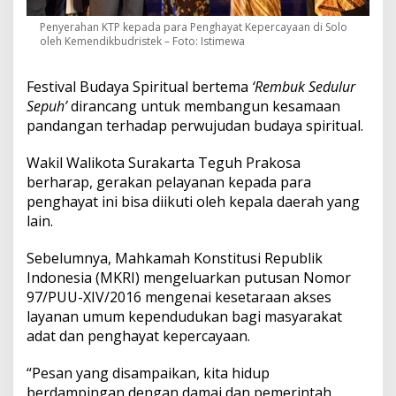
e
k
Penyerahan KTP kepada para Penghayat Kepercayaan di Solo
oleh Kemendikbudristek – Foto: Istimewa
Festival Budaya Spiritual bertema
‘Rembuk Sedulur
Sepuh’
dirancang untuk membangun kesamaan
pandangan terhadap perwujudan budaya spiritual.
Wakil Walikota Surakarta Teguh Prakosa
berharap, gerakan pelayanan kepada para
penghayat ini bisa diikuti oleh kepala daerah yang
lain.
Sebelumnya, Mahkamah Konstitusi Republik
Indonesia (MKRI) mengeluarkan putusan Nomor
97/PUU-XIV/2016 mengenai kesetaraan akses
layanan umum kependudukan bagi masyarakat
adat dan penghayat kepercayaan.
“Pesan yang disampaikan, kita hidup
berdampingan dengan damai dan pemerintah