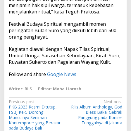
menjamin hak sipil warga, termasuk kebebasan
menjalankan ritual,” kata Teguh Prakosa.
Festival Budaya Spiritual mengambil momen
peringatan Bulan Suro yang diikuti lebih dari 500
orang penghayat.
Kegiatan diawali dengan Napak Tilas Spiritual,
Umbul Donga, Sarasehan Kebudayaan, Kirab Suro,
Ruwatan Sukerto dan Pagelaran Wayang Kulit.
Follow and share
Google News
Writer: RLS
Editor: Maha Liarosh
P
Previous post
Next post
PKB 2023 Resmi Ditutup,
Rilis Album Anthology, God
o
FSBJ Ke-5 Dorong
Bless Bakal Gebrak
s
Munculnya Seniman
Panggung pada Konser
Kontemporer yang Berakar
Tunggalnya di Jakarta
t
pada Budaya Bali