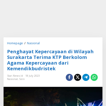
Homepage
/
Nasional
P
e
Penghayat Kepercayaan di Wilayah
n
g
Surakarta Terima KTP Berkolom
h
Agama Kepercayaan dari
a
Kemendikbudristek
y
a
Star-News.id
18 July 2023
t
Nasional
,
Seni
K
e
p
e
r
c