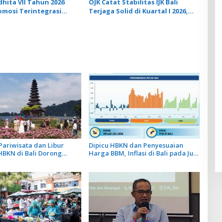
dhita VII Tahun 2026
OJK Catat Stabilitas IJK Bali
omosi Terintegrasi
Terjaga Solid di Kuartal I 2026,
tuk Perkuat Ekonomi Bali
Ekonomi Tumbuh 5,58 Persen
 Pariwisata dan Libur
Dipicu HBKN dan Penyesuaian
HBKN di Bali Dorong
Harga BBM, Inflasi di Bali pada Juni
n Eceran pada Level
2026 Naik hingga 0,71%