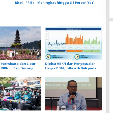
Ritel, IPR Bali Meningkat hingga 6,5 Persen YoY
 Pariwisata dan Libur
Dipicu HBKN dan Penyesuaian
HBKN di Bali Dorong
Harga BBM, Inflasi di Bali pada
n Eceran pada Level
Juni 2026 Naik hingga 0,71%