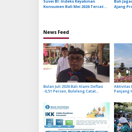
Suvei BI: Indeks Keyakinan
Bali Jaga
Konsumen Bali Mei 2026 Tercatat
Ajang Pr
121,9, Lampaui Indeks Nasional
un
News Feed
Bulan Juli 2026 Bali Alami Deflasi
Aktivitas
-0,51 Persen, Buleleng Catat
Panjang 
Penurunan Terendah
Penjuala
Optimis