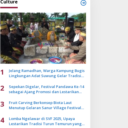
Culture
1
Jelang Ramadhan, Warga Kampung Bugis
Lingkungan Adat Suwung Gelar Tradisi
Ziarah Akbar
2
Sepekan Digelar, Festival Pandawa Ke-14
sebagai Ajang Promosi dan Lestarikan
Budaya Bali
3
Fruit Carving Berkonsep Biota Laut
Menutup Gelaran Sanur Village Festival
2025
4
Lomba Ngelawar di SVF 2025, Upaya
Lestarikan Tradisi Turun Temurun yang