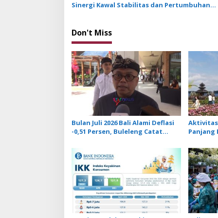
o
Sinergi Kawal Stabilitas dan Pertumbuhan
n
Ekonomi
Don't Miss
Bulan Juli 2026 Bali Alami Deflasi
Aktivitas
-0,51 Persen, Buleleng Catat
Panjang 
Penurunan Terendah
Penjuala
Optimis