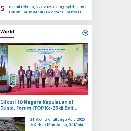
Mulai Pudar
5
Resmi Dibuka, SVF 2025 Usung Spirit Guna
Dusun untuk Kenalkan Potensi Destinasi
Wisata Sanur
World
Diikuti 10 Negara Kepulauan di
Dunia, Forum ITOP Ke-26 di Bali
Angkat Pariwisata Kebugaran
Berbasis Alam dan Budaya
GT World Challenge Asia 2025
di Sirkuit Mandalika, 34 Mobil
Balap Dunia Bakal Adu