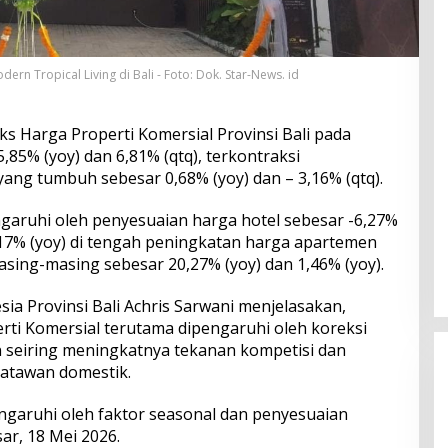
n Tropical Living di Bali - Foto: Dok. Star-News. id
ks Harga Properti Komersial Provinsi Bali pada
5,85% (yoy) dan 6,81% (qtq), terkontraksi
yang tumbuh sebesar 0,68% (yoy) dan – 3,16% (qtq).
garuhi oleh penyesuaian harga hotel sebesar -6,27%
0,17% (yoy) di tengah peningkatan harga apartemen
sing-masing sebesar 20,27% (yoy) dan 1,46% (yoy).
ia Provinsi Bali Achris Sarwani menjelasakan,
ti Komersial terutama dipengaruhi oleh koreksi
 seiring meningkatnya tekanan kompetisi dan
isatawan domestik.
ngaruhi oleh faktor seasonal dan penyesuaian
ar, 18 Mei 2026.