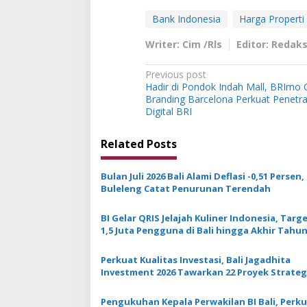
Bank Indonesia
Harga Properti 
Writer: Cim /Rls
Editor: Redaks
P
Previous post
Hadir di Pondok Indah Mall, BRImo 
o
Branding Barcelona Perkuat Penetr
s
Digital BRI
t
Related Posts
n
a
Bulan Juli 2026 Bali Alami Deflasi -0,51 Persen,
v
Buleleng Catat Penurunan Terendah
i
BI Gelar QRIS Jelajah Kuliner Indonesia, Targ
g
1,5 Juta Pengguna di Bali hingga Akhir Tahu
a
Perkuat Kualitas Investasi, Bali Jagadhita
t
Investment 2026 Tawarkan 22 Proyek Strateg
i
Balinusra ke 35 Investor
Pengukuhan Kepala Perwakilan BI Bali, Perk