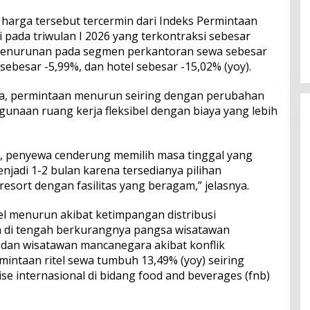
harga tersebut tercermin dari Indeks Permintaan
Perkuat Ekosistem Pariwisata
i pada triwulan I 2026 yang terkontraksi sebesar
dan Serapan Investasi, Sira
h penurunan pada segmen perkantoran sewa sebesar
Village Grand Outlet Bali Resmi
Dibuka di KEK Kura Kura
sebesar -5,99%, dan hotel sebesar -15,02% (yoy).
a, permintaan menurun seiring dengan perubahan
unaan ruang kerja fleksibel dengan biaya yang lebih
 penyewa cenderung memilih masa tinggal yang
enjadi 1-2 bulan karena tersedianya pilihan
 resort dengan fasilitas yang beragam,” jelasnya.
el menurun akibat ketimpangan distribusi
a di tengah berkurangnya pangsa wisatawan
dan wisatawan mancanegara akibat konflik
rmintaan ritel sewa tumbuh 13,49% (yoy) seiring
e internasional di bidang food and beverages (fnb)