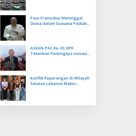
Kecepatan
Paus Fransiskus Meninggal
Dunia dalam Suasana Paskah
di Usia 88 Tahun
ASEAN-PAC Ke-20, KPK
Tekankan Pentingnya Inovasi
Teknologi dalam
Pemberantasan Korupsi
Konflik Peperangan di Wilayah
Selatan Lebanon Makin
Memanas, PMI Asal Bali
Dipulangkan ke Indonesia