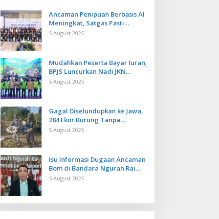
Ancaman Penipuan Berbasis AI
Meningkat, Satgas Pasti
Perkuat Penindakan dan
5 August 2026
Pengembangan Aplikasi Anti
Penipuan
Mudahkan Peserta Bayar Iuran,
BPJS Luncurkan Nadi JKN
dengan Mekanisme Menabung
5 August 2026
Gagal Diselundupkan ke Jawa,
284 Ekor Burung Tanpa
Dokumen Dilepasliarkan Cegah
5 August 2026
Ancaman Penyakit
Isu Informasi Dugaan Ancaman
Bom di Bandara Ngurah Rai
Bali Tidak Benar, Operasional
5 August 2026
Penerbangan Lancar