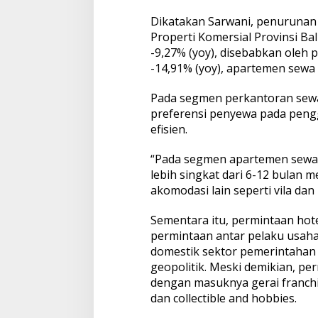
a
Dikatakan Sarwani, penurunan 
6
,
Properti Komersial Provinsi Bal
8
-9,27% (yoy), disebabkan ole
P
-14,91% (yoy), apartemen sewa 
e
r
Pada segmen perkantoran sew
s
e
preferensi penyewa pada pengg
n
efisien.
“Pada segmen apartemen sewa,
lebih singkat dari 6-12 bulan m
akomodasi lain seperti vila dan
Sementara itu, permintaan hot
permintaan antar pelaku usah
domestik sektor pemerintahan 
geopolitik. Meski demikian, pe
dengan masuknya gerai franchis
dan collectible and hobbies.