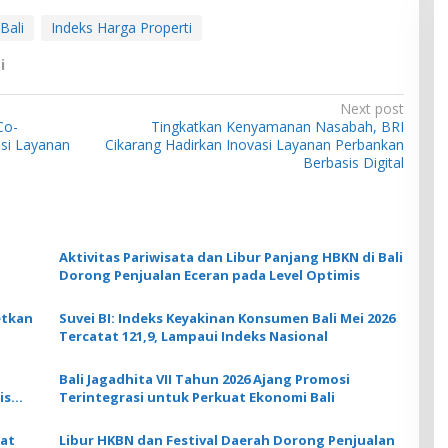
Bali
Indeks Harga Properti
i
Next post
Co-
Tingkatkan Kenyamanan Nasabah, BRI
asi Layanan
Cikarang Hadirkan Inovasi Layanan Perbankan
Berbasis Digital
Aktivitas Pariwisata dan Libur Panjang HBKN di Bali
Dorong Penjualan Eceran pada Level Optimis
etkan
Suvei BI: Indeks Keyakinan Konsumen Bali Mei 2026
n
Tercatat 121,9, Lampaui Indeks Nasional
Bali Jagadhita VII Tahun 2026 Ajang Promosi
is
Terintegrasi untuk Perkuat Ekonomi Bali
uat
Libur HKBN dan Festival Daerah Dorong Penjualan