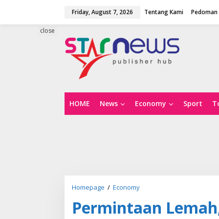
S
Friday, August 7, 2026
Tentang Kami
Pedoman 
k
i
p
close
t
o
c
o
n
t
e
n
HOME
News
Economy
Sport
T
t
Homepage
/
Economy
P
e
Permintaan Lemah,
r
m