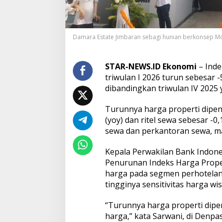
K
o
m
e
Damara Estate Jimbaran sebagi hunian berkonsep Moder
r
s
i
STAR-NEWS.ID Ekonomi
– Inde
a
l
triwulan I 2026 turun sebesar -
d
dibandingkan triwulan IV 2025 
i
B
Turunnya harga properti dipen
a
(yoy) dan ritel sewa sebesar -
l
i
sewa dan perkantoran sewa, ma
T
u
Kepala Perwakilan Bank Indones
r
Penurunan Indeks Harga Proper
u
harga pada segmen perhotelan
n
H
tingginya sensitivitas harga w
i
n
“Turunnya harga properti dipe
g
harga,” kata Sarwani, di Denpas
g