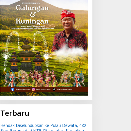
Terbaru
Hendak Diselundupkan ke Pulau Dewata, 482
Ekor Burung dari NTB Diamankan Karantina