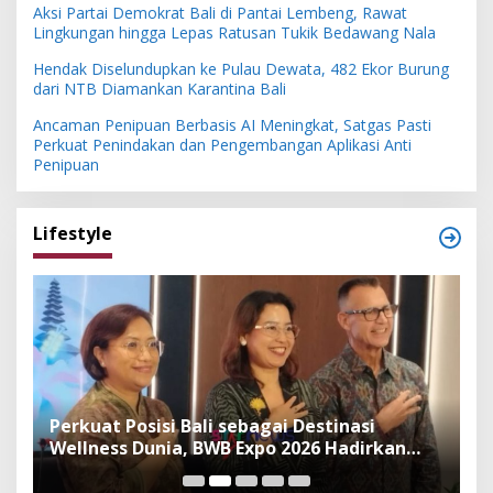
Aksi Partai Demokrat Bali di Pantai Lembeng, Rawat
Lingkungan hingga Lepas Ratusan Tukik Bedawang Nala
Hendak Diselundupkan ke Pulau Dewata, 482 Ekor Burung
dari NTB Diamankan Karantina Bali
Ancaman Penipuan Berbasis AI Meningkat, Satgas Pasti
Perkuat Penindakan dan Pengembangan Aplikasi Anti
Penipuan
Lifestyle
n
Perkuat Posisi Bali sebagai Destinasi
F
Wellness Dunia, BWB Expo 2026 Hadirkan
I
Exhibitor Nasional dan Global
K