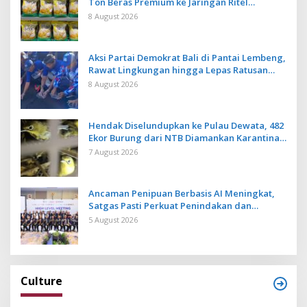
Ton Beras Premium ke Jaringan Ritel
Moderen
8 August 2026
Aksi Partai Demokrat Bali di Pantai Lembeng,
Rawat Lingkungan hingga Lepas Ratusan
Tukik Bedawang Nala
8 August 2026
Hendak Diselundupkan ke Pulau Dewata, 482
Ekor Burung dari NTB Diamankan Karantina
Bali
7 August 2026
Ancaman Penipuan Berbasis AI Meningkat,
Satgas Pasti Perkuat Penindakan dan
Pengembangan Aplikasi Anti Penipuan
5 August 2026
Culture