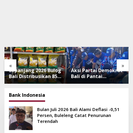
«
»
Sepanjang 2026 Bulog
Aksi Partai Demokrat
Bali Distribusikan 850
Bali di Pantai
Ton Beras Premium
Lembeng, Rawat
ke Jaringan Ritel
Lingkungan hingga
Moderen
Lepas Ratusan Tukik
Bank Indonesia
Bedawang Nala
Bulan Juli 2026 Bali Alami Deflasi -0,51
Persen, Buleleng Catat Penurunan
Terendah