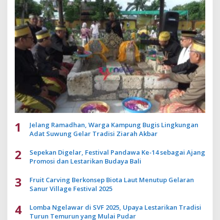
1
Jelang Ramadhan, Warga Kampung Bugis Lingkungan
Adat Suwung Gelar Tradisi Ziarah Akbar
2
Sepekan Digelar, Festival Pandawa Ke-14 sebagai Ajang
Promosi dan Lestarikan Budaya Bali
3
Fruit Carving Berkonsep Biota Laut Menutup Gelaran
Sanur Village Festival 2025
4
Lomba Ngelawar di SVF 2025, Upaya Lestarikan Tradisi
Turun Temurun yang Mulai Pudar