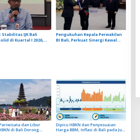
 Stabilitas IJK Bali
Pengukuhan Kepala Perwakilan
olid di Kuartal I 2026,
BI Bali, Perkuat Sinergi Kawal
Tumbuh 5,58 Persen
Stabilitas dan Pertumbuhan
Ekonomi
 Pariwisata dan Libur
Dipicu HBKN dan Penyesuaian
HBKN di Bali Dorong
Harga BBM, Inflasi di Bali pada Juni
n Eceran pada Level
2026 Naik hingga 0,71%