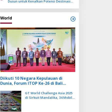
Dusun untuk Kenalkan Potensi Destinasi
Wisata Sanur
World
Diikuti 10 Negara Kepulauan di
Dunia, Forum ITOP Ke-26 di Bali
Angkat Pariwisata Kebugaran
Berbasis Alam dan Budaya
GT World Challenge Asia 2025
di Sirkuit Mandalika, 34 Mobil
Balap Dunia Bakal Adu
Kecepatan