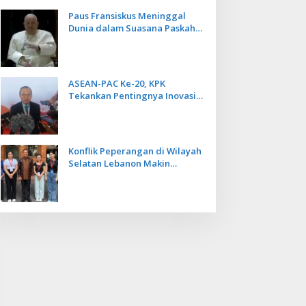
Paus Fransiskus Meninggal
Dunia dalam Suasana Paskah
di Usia 88 Tahun
ASEAN-PAC Ke-20, KPK
Tekankan Pentingnya Inovasi
Teknologi dalam
Pemberantasan Korupsi
Konflik Peperangan di Wilayah
Selatan Lebanon Makin
Memanas, PMI Asal Bali
Dipulangkan ke Indonesia