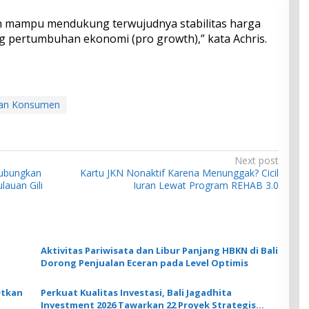
an mampu mendukung terwujudnya stabilitas harga
ng pertumbuhan ekonomi (pro growth),” kata Achris.
nan Konsumen
Next post
Hubungkan
Kartu JKN Nonaktif Karena Menunggak? Cicil
auan Gili
Iuran Lewat Program REHAB 3.0
Aktivitas Pariwisata dan Libur Panjang HBKN di Bali
Dorong Penjualan Eceran pada Level Optimis
etkan
Perkuat Kualitas Investasi, Bali Jagadhita
n
Investment 2026 Tawarkan 22 Proyek Strategis