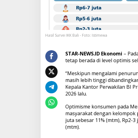
e
n
B
a
l
i
Hasil Survei IKK Bali - Foto: Istimewa
M
e
i
2
STAR-NEWS.ID Ekonomi
– Pada
0
tetap berada di level optimis seb
2
6
“Meskipun mengalami penurunan
T
masih lebih tinggi dibandingkan
e
r
Kepala Kantor Perwakilan BI Pro
c
2026 lalu.
a
t
Optimisme konsumen pada Mei 
a
masyarakat dengan kelompok p
t
1
juta sebesar 11% (mtm), Rp2-3 
2
(mtm).
1
,