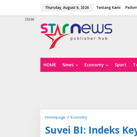
S
Thursday, August 6, 2026
Tentang Kami
Pedom
k
i
p
close
t
o
c
o
n
t
e
n
HOME
News
Economy
Sport
T
t
Homepage
/
Economy
S
u
Suvei BI: Indeks K
v
e