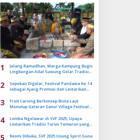
1
Jelang Ramadhan, Warga Kampung Bugis
Lingkungan Adat Suwung Gelar Tradisi
Ziarah Akbar
2
Sepekan Digelar, Festival Pandawa Ke-14
sebagai Ajang Promosi dan Lestarikan
Budaya Bali
3
Fruit Carving Berkonsep Biota Laut
Menutup Gelaran Sanur Village Festival
2025
4
Lomba Ngelawar di SVF 2025, Upaya
Lestarikan Tradisi Turun Temurun yang
Mulai Pudar
5
Resmi Dibuka, SVF 2025 Usung Spirit Guna