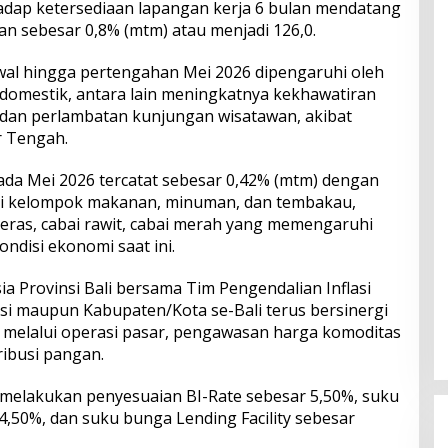
hadap ketersediaan lapangan kerja 6 bulan mendatang
 sebesar 0,8% (mtm) atau menjadi 126,0.
wal hingga pertengahan Mei 2026 dipengaruhi oleh
 domestik, antara lain meningkatnya kekhawatiran
 dan perlambatan kunjungan wisatawan, akibat
r Tengah.
li pada Mei 2026 tercatat sebesar 0,42% (mtm) dengan
ari kelompok makanan, minuman, dan tembakau,
eras, cabai rawit, cabai merah yang memengaruhi
ndisi ekonomi saat ini.
a Provinsi Bali bersama Tim Pengendalian Inflasi
nsi maupun Kabupaten/Kota se-Bali terus bersinergi
a melalui operasi pasar, pengawasan harga komoditas
ribusi pangan.
a melakukan penyesuaian BI-Rate sebesar 5,50%, suku
 4,50%, dan suku bunga Lending Facility sebesar