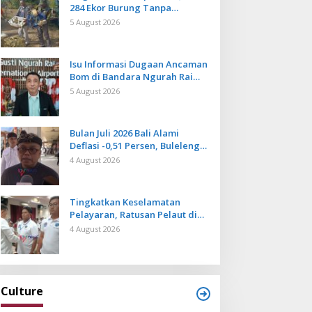
284 Ekor Burung Tanpa
Dokumen Dilepasliarkan Cegah
5 August 2026
Ancaman Penyakit
Isu Informasi Dugaan Ancaman
Bom di Bandara Ngurah Rai
Bali Tidak Benar, Operasional
5 August 2026
Penerbangan Lancar
Bulan Juli 2026 Bali Alami
Deflasi -0,51 Persen, Buleleng
Catat Penurunan Terendah
4 August 2026
Tingkatkan Keselamatan
Pelayaran, Ratusan Pelaut di
Bali Ikuti Pelatihan MPR dan
4 August 2026
JMPR
Culture