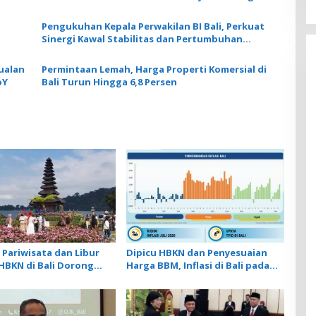
Balinusra ke 35 Investor
Pengukuhan Kepala Perwakilan BI Bali, Perkuat
Sinergi Kawal Stabilitas dan Pertumbuhan
Ekonomi
ualan
Permintaan Lemah, Harga Properti Komersial di
oY
Bali Turun Hingga 6,8 Persen
 Pariwisata dan Libur
Dipicu HBKN dan Penyesuaian
HBKN di Bali Dorong
Harga BBM, Inflasi di Bali pada
n Eceran pada Level
Juni 2026 Naik hingga 0,71%