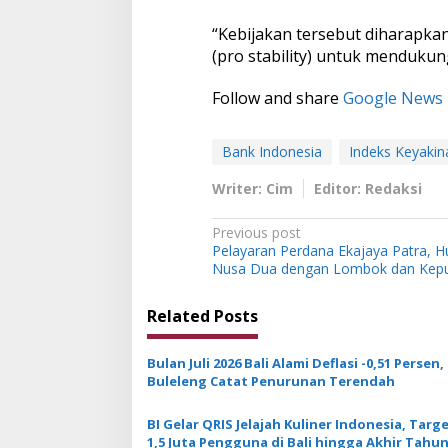
“Kebijakan tersebut diharapk
(pro stability) untuk menduku
Follow and share
Google News
Bank Indonesia
Indeks Keyaki
Writer: Cim
Editor: Redaksi
P
Previous post
Pelayaran Perdana Ekajaya Patra, 
o
Nusa Dua dengan Lombok dan Kepul
s
t
Related Posts
n
Bulan Juli 2026 Bali Alami Deflasi -0,51 Persen,
a
Buleleng Catat Penurunan Terendah
v
BI Gelar QRIS Jelajah Kuliner Indonesia, Targ
i
1,5 Juta Pengguna di Bali hingga Akhir Tahu