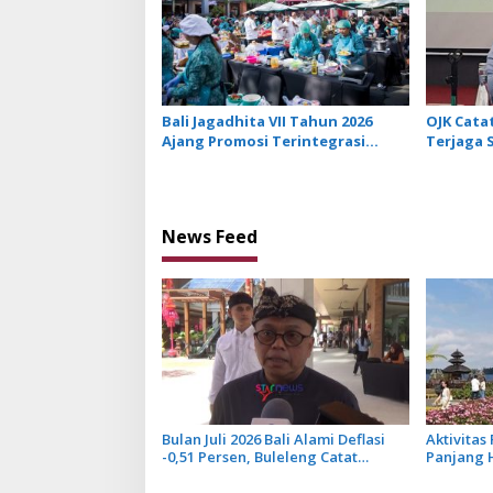
Bali Jagadhita VII Tahun 2026
OJK Catat
Ajang Promosi Terintegrasi
Terjaga S
untuk Perkuat Ekonomi Bali
Ekonomi 
News Feed
Bulan Juli 2026 Bali Alami Deflasi
Aktivitas
-0,51 Persen, Buleleng Catat
Panjang 
Penurunan Terendah
Penjuala
Optimis