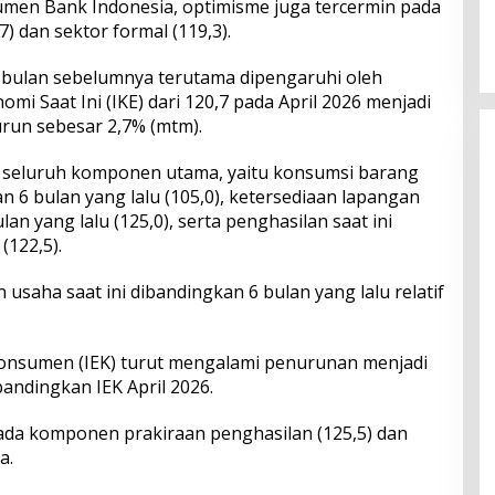
umen Bank Indonesia, optimisme juga tercermin pada
dan Serapan Investasi, Sira
7) dan sektor formal (119,3).
Village Grand Outlet Bali Resmi
Dibuka di KEK Kura Kura
 bulan sebelumnya terutama dipengaruhi oleh
mi Saat Ini (IKE) dari 120,7 pada April 2026 menjadi
run sebesar 2,7% (mtm).
 seluruh komponen utama, yaitu konsumsi barang
n 6 bulan yang lalu (105,0), ketersediaan lapangan
lan yang lalu (125,0), serta penghasilan saat ini
(122,5).
saha saat ini dibandingkan 6 bulan yang lalu relatif
i Konsumen (IEK) turut mengalami penurunan menjadi
bandingkan IEK April 2026.
ada komponen prakiraan penghasilan (125,5) dan
a.