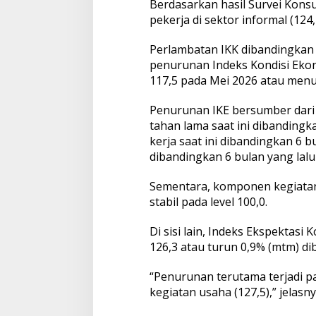
Berdasarkan hasil Survei Kons
9
pekerja di sektor informal (124,
,
L
a
Perlambatan IKK dibandingkan
m
penurunan Indeks Kondisi Ekono
p
117,5 pada Mei 2026 atau menu
a
u
Penurunan IKE bersumber dari
i
I
tahan lama saat ini dibandingka
n
kerja saat ini dibandingkan 6 bu
d
dibandingkan 6 bulan yang lalu 
e
k
Sementara, komponen kegiatan u
s
N
stabil pada level 100,0.
a
s
Di sisi lain, Indeks Ekspektas
i
126,3 atau turun 0,9% (mtm) di
o
n
a
“Penurunan terutama terjadi p
l
kegiatan usaha (127,5),” jelasny