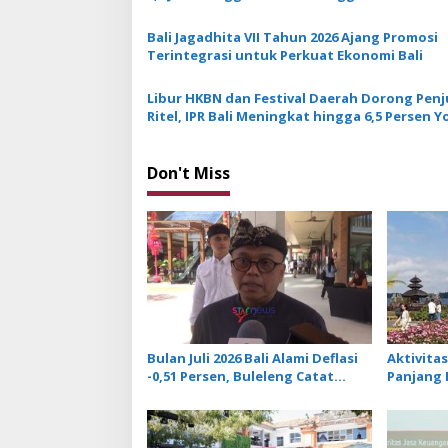
g
a
Bali Jagadhita VII Tahun 2026 Ajang Promosi
Terintegrasi untuk Perkuat Ekonomi Bali
t
i
Libur HKBN dan Festival Daerah Dorong Penj
Ritel, IPR Bali Meningkat hingga 6,5 Persen Y
o
n
Don't Miss
Bulan Juli 2026 Bali Alami Deflasi
Aktivitas
-0,51 Persen, Buleleng Catat
Panjang 
Penurunan Terendah
Penjuala
Optimis