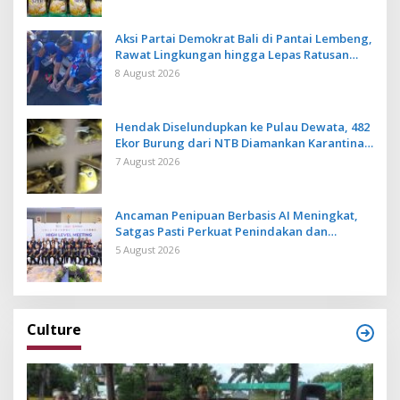
Aksi Partai Demokrat Bali di Pantai Lembeng,
Rawat Lingkungan hingga Lepas Ratusan
Tukik Bedawang Nala
8 August 2026
Hendak Diselundupkan ke Pulau Dewata, 482
Ekor Burung dari NTB Diamankan Karantina
Bali
7 August 2026
Ancaman Penipuan Berbasis AI Meningkat,
Satgas Pasti Perkuat Penindakan dan
Pengembangan Aplikasi Anti Penipuan
5 August 2026
Culture