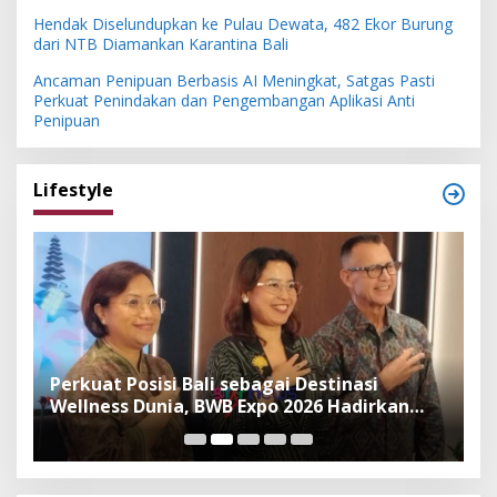
Hendak Diselundupkan ke Pulau Dewata, 482 Ekor Burung
dari NTB Diamankan Karantina Bali
Ancaman Penipuan Berbasis AI Meningkat, Satgas Pasti
Perkuat Penindakan dan Pengembangan Aplikasi Anti
Penipuan
Lifestyle
n
Perkuat Posisi Bali sebagai Destinasi
F
Wellness Dunia, BWB Expo 2026 Hadirkan
I
Exhibitor Nasional dan Global
K