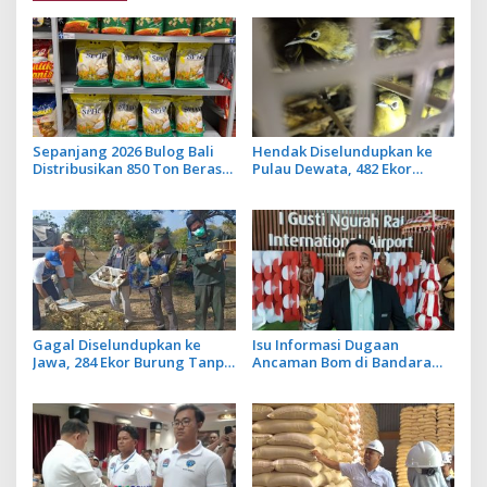
Sepanjang 2026 Bulog Bali
Hendak Diselundupkan ke
Distribusikan 850 Ton Beras
Pulau Dewata, 482 Ekor
Premium ke Jaringan Ritel
Burung dari NTB Diamankan
Moderen
Karantina Bali
Gagal Diselundupkan ke
Isu Informasi Dugaan
Jawa, 284 Ekor Burung Tanpa
Ancaman Bom di Bandara
Dokumen Dilepasliarkan
Ngurah Rai Bali Tidak Benar,
Cegah Ancaman Penyakit
Operasional Penerbangan
Lancar