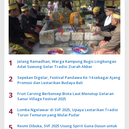
1
Jelang Ramadhan, Warga Kampung Bugis Lingkungan
Adat Suwung Gelar Tradisi Ziarah Akbar
2
Sepekan Digelar, Festival Pandawa Ke-14 sebagai Ajang
Promosi dan Lestarikan Budaya Bali
3
Fruit Carving Berkonsep Biota Laut Menutup Gelaran
Sanur Village Festival 2025
4
Lomba Ngelawar di SVF 2025, Upaya Lestarikan Tradisi
Turun Temurun yang Mulai Pudar
5
Resmi Dibuka, SVF 2025 Usung Spirit Guna Dusun untuk