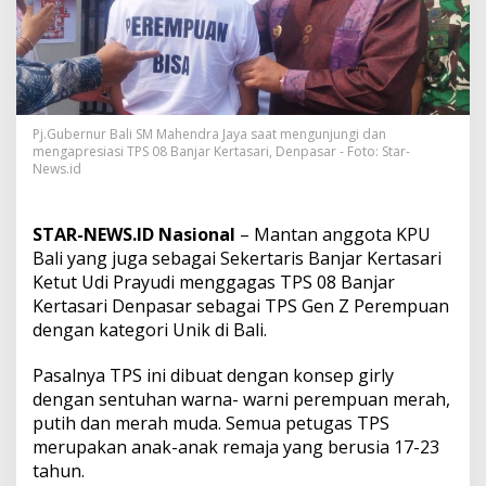
A
p
r
e
s
i
a
Pj.Gubernur Bali SM Mahendra Jaya saat mengunjungi dan
s
mengapresiasi TPS 08 Banjar Kertasari, Denpasar - Foto: Star-
i
News.id
K
e
u
STAR-NEWS.ID Nasional
– Mantan anggota KPU
n
Bali yang juga sebagai Sekertaris Banjar Kertasari
i
k
Ketut Udi Prayudi menggagas TPS 08 Banjar
a
Kertasari Denpasar sebagai TPS Gen Z Perempuan
n
dengan kategori Unik di Bali.
T
P
Pasalnya TPS ini dibuat dengan konsep girly
S
G
dengan sentuhan warna- warni perempuan merah,
e
putih dan merah muda. Semua petugas TPS
n
merupakan anak-anak remaja yang berusia 17-23
Z
tahun.
P