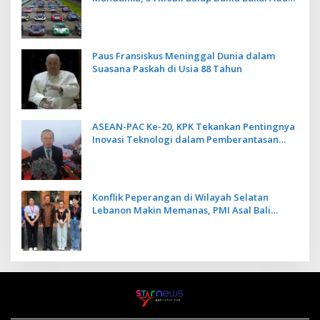
Kecepatan
Paus Fransiskus Meninggal Dunia dalam
Suasana Paskah di Usia 88 Tahun
ASEAN-PAC Ke-20, KPK Tekankan Pentingnya
Inovasi Teknologi dalam Pemberantasan
Korupsi
Konflik Peperangan di Wilayah Selatan
Lebanon Makin Memanas, PMI Asal Bali
Dipulangkan ke Indonesia