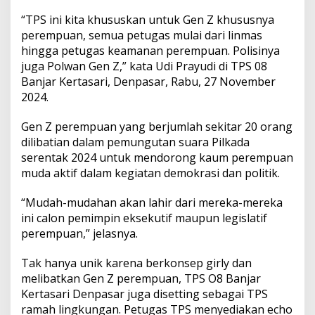
e
r
“TPS ini kita khususkan untuk Gen Z khususnya
e
perempuan, semua petugas mulai dari linmas
m
hingga petugas keamanan perempuan. Polisinya
p
juga Polwan Gen Z,” kata Udi Prayudi di TPS 08
u
a
Banjar Kertasari, Denpasar, Rabu, 27 November
n
2024.
d
i
Gen Z perempuan yang berjumlah sekitar 20 orang
B
dilibatian dalam pemungutan suara Pilkada
a
l
serentak 2024 untuk mendorong kaum perempuan
i
muda aktif dalam kegiatan demokrasi dan politik.
“Mudah-mudahan akan lahir dari mereka-mereka
ini calon pemimpin eksekutif maupun legislatif
perempuan,” jelasnya.
Tak hanya unik karena berkonsep girly dan
melibatkan Gen Z perempuan, TPS O8 Banjar
Kertasari Denpasar juga disetting sebagai TPS
ramah lingkungan. Petugas TPS menyediakan echo