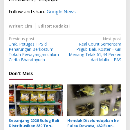
Follow and share
Google News
Writer: Cim
Editor: Redaksi
P
Previous post
Next post
Unik, Petugas TPS di
Real Count Sementara
o
Penarungan Berkostum
Pilgub Bali, Koster – Giri
s
Tokoh Pewayangan dalam
Menang Telak 61,44 Persen
Cerita Bharatayuda
dari Mulia – PAS
t
n
Don't Miss
a
v
i
g
a
t
Sepanjang 2026 Bulog Bali
Hendak Diselundupkan ke
Distribusikan 850 Ton
Pulau Dewata, 482 Ekor
i