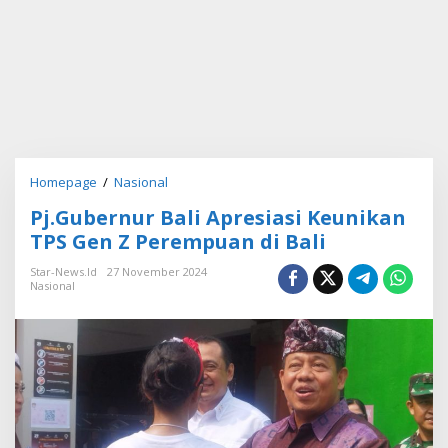
Homepage
/
Nasional
P
j
Pj.Gubernur Bali Apresiasi Keunikan
.
G
TPS Gen Z Perempuan di Bali
u
b
Star-News.id
27 November 2024
Nasional
e
r
n
u
r
B
a
l
i