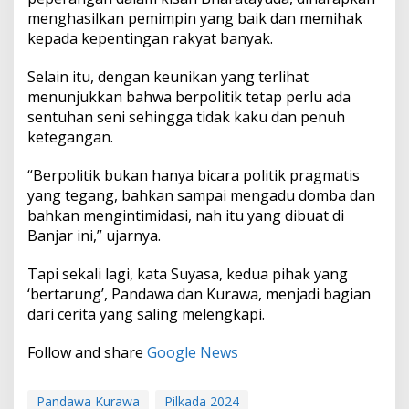
r
menghasilkan pemimpin yang baik dan memihak
a
kepada kepentingan rakyat banyak.
t
a
y
Selain itu, dengan keunikan yang terlihat
u
menunjukkan bahwa berpolitik tetap perlu ada
d
sentuhan seni sehingga tidak kaku dan penuh
a
ketegangan.
“Berpolitik bukan hanya bicara politik pragmatis
yang tegang, bahkan sampai mengadu domba dan
bahkan mengintimidasi, nah itu yang dibuat di
Banjar ini,” ujarnya.
Tapi sekali lagi, kata Suyasa, kedua pihak yang
‘bertarung’, Pandawa dan Kurawa, menjadi bagian
dari cerita yang saling melengkapi.
Follow and share
Google News
Pandawa Kurawa
Pilkada 2024