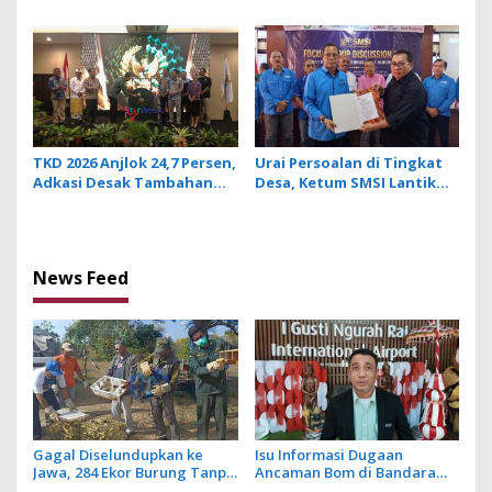
di Bali Ikuti Pelatihan MPR
Bulan ke Depan
dan JMPR
TKD 2026 Anjlok 24,7 Persen,
Urai Persoalan di Tingkat
Adkasi Desak Tambahan
Desa, Ketum SMSI Lantik
Dana Transfer Daerah
Pengurus Pokja Newsroom
untuk 2027
Jaksa Garda Desa di Bali
News Feed
Gagal Diselundupkan ke
Isu Informasi Dugaan
Jawa, 284 Ekor Burung Tanpa
Ancaman Bom di Bandara
Dokumen Dilepasliarkan
Ngurah Rai Bali Tidak Benar,