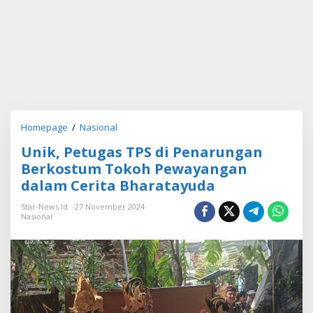
Homepage
/
Nasional
U
n
Unik, Petugas TPS di Penarungan
i
k
Berkostum Tokoh Pewayangan
,
dalam Cerita Bharatayuda
P
e
Star-News.id
27 November 2024
t
Nasional
u
g
a
s
T
P
S