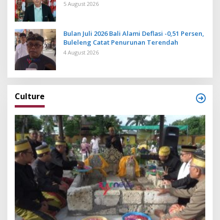
Operasional Penerbangan Lancar
5 August 2026
Bulan Juli 2026 Bali Alami Deflasi -0,51 Persen,
Buleleng Catat Penurunan Terendah
4 August 2026
Culture