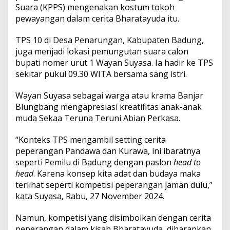
h
Suara (KPPS) mengenakan kostum tokoh
P
pewayangan dalam cerita Bharatayuda itu.
e
w
TPS 10 di Desa Penarungan, Kabupaten Badung,
a
y
juga menjadi lokasi pemungutan suara calon
a
bupati nomer urut 1 Wayan Suyasa. Ia hadir ke TPS
n
sekitar pukul 09.30 WITA bersama sang istri.
g
a
Wayan Suyasa sebagai warga atau krama Banjar
n
d
Blungbang mengapresiasi kreatifitas anak-anak
a
muda Sekaa Teruna Teruni Abian Perkasa.
l
a
“Konteks TPS mengambil setting cerita
m
peperangan Pandawa dan Kurawa, ini ibaratnya
C
e
seperti Pemilu di Badung dengan paslon
head to
r
head
. Karena konsep kita adat dan budaya maka
i
terlihat seperti kompetisi peperangan jaman dulu,”
t
kata Suyasa, Rabu, 27 November 2024.
a
B
h
Namun, kompetisi yang disimbolkan dengan cerita
a
peperangan dalam kisah Bharatayuda, diharapkan