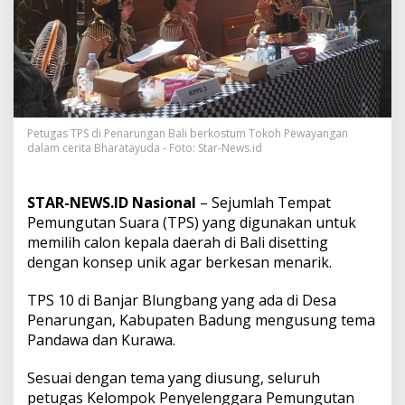
d
i
P
e
n
a
r
u
n
Petugas TPS di Penarungan Bali berkostum Tokoh Pewayangan
dalam cerita Bharatayuda - Foto: Star-News.id
g
a
n
B
STAR-NEWS.ID Nasional
– Sejumlah Tempat
e
Pemungutan Suara (TPS) yang digunakan untuk
r
memilih calon kepala daerah di Bali disetting
k
dengan konsep unik agar berkesan menarik.
o
s
t
TPS 10 di Banjar Blungbang yang ada di Desa
u
Penarungan, Kabupaten Badung mengusung tema
m
Pandawa dan Kurawa.
T
o
Sesuai dengan tema yang diusung, seluruh
k
o
petugas Kelompok Penyelenggara Pemungutan