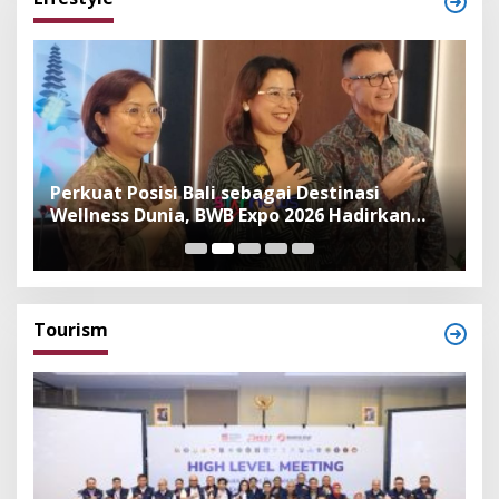
n
Perkuat Posisi Bali sebagai Destinasi
F
Wellness Dunia, BWB Expo 2026 Hadirkan
I
Exhibitor Nasional dan Global
K
Tourism