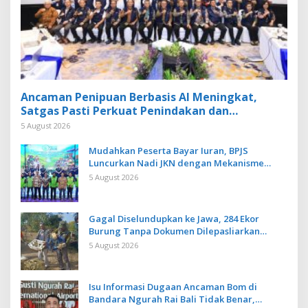
Ancaman Penipuan Berbasis AI Meningkat,
Satgas Pasti Perkuat Penindakan dan
Pengembangan Aplikasi Anti Penipuan
5 August 2026
Mudahkan Peserta Bayar Iuran, BPJS
Luncurkan Nadi JKN dengan Mekanisme
Menabung
5 August 2026
Gagal Diselundupkan ke Jawa, 284 Ekor
Burung Tanpa Dokumen Dilepasliarkan
Cegah Ancaman Penyakit
5 August 2026
Isu Informasi Dugaan Ancaman Bom di
Bandara Ngurah Rai Bali Tidak Benar,