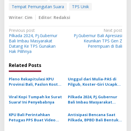
Tempat Pemungutan Suara
TPS Unik
Writer: Cim
Editor: Redaksi
P
Previous post
Next post
Pilkada 2024, Pj.Gubernur
Pj.Gubernur Bali Apresiasi
o
Bali Imbau Masyarakat
Keunikan TPS Gen Z
s
Datang Ke TPS Gunakan
Perempuan di Bali
Hak Pilihnya
t
n
Related Posts
a
v
Pleno Rekapitulasi KPU
Unggul dari Mulia-PAS di
Provinsi Bali, Paslon Koster
Pilgub, Koster-Giri Ucapkan
i
Giri Raih 1.413.604 Suara
Terimakasih kepada
g
dan Mulia Pas 886.251
Masyarakat Bali
Viral Kopi Tumpah ke Surat
Pilkada 2024, Pj.Gubernur
Suara! Ini Penyebabnya
Bali Imbau Masyarakat
a
Datang Ke TPS Gunakan
t
Hak Pilihnya
KPU Bali Perintahkan
Antisipasi Bencana Saat
i
Petugas PPS Buat Video
Pilkada, BPBD Bali Bentuk
Testimoni Saksi saat
FPRB
o
Pemungutan Suara