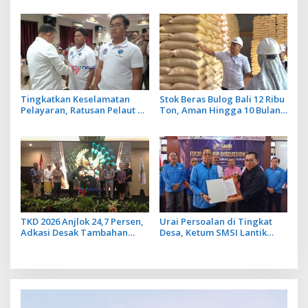
Cegah Ancaman Penyakit
Operasional Penerbangan
Lancar
Tingkatkan Keselamatan
Stok Beras Bulog Bali 12 Ribu
Pelayaran, Ratusan Pelaut di
Ton, Aman Hingga 10 Bulan
Bali Ikuti Pelatihan MPR dan
ke Depan
JMPR
TKD 2026 Anjlok 24,7 Persen,
Urai Persoalan di Tingkat
Adkasi Desak Tambahan
Desa, Ketum SMSI Lantik
Dana Transfer Daerah untuk
Pengurus Pokja Newsroom
2027
Jaksa Garda Desa di Bali