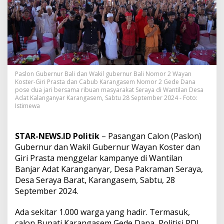
r
i
K
a
m
p
a
n
y
Paslon Gubernur Bali dan Wakil gubernur Bali Nomor 2 Wayan
Koster-Giri Prasta dan Cabub Karangasem Nomor 2 Gede Dana
e
pose dua jari bersama ribuan masyarakat Seraya di Wantilan Desa
K
Adat Kalanganyar Karangasem, Sabtu 28 September 2024 - Foto:
o
Istimewa
s
t
e
STAR-NEWS.ID Politik
– Pasangan Calon (Paslon)
r
-
Gubernur dan Wakil Gubernur Wayan Koster dan
G
Giri Prasta menggelar kampanye di Wantilan
i
Banjar Adat Karanganyar, Desa Pakraman Seraya,
r
Desa Seraya Barat, Karangasem, Sabtu, 28
i
September 2024.
,
P
e
Ada sekitar 1.000 warga yang hadir. Termasuk,
m
calon Bupati Karangasem Gede Dana, Politisi PDI