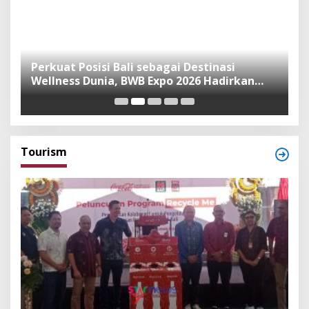
n
Perkuat Posisi Bali sebagai Destinasi
F
Wellness Dunia, BWB Expo 2026 Hadirkan
I
Exhibitor Nasional dan Global
K
Tourism