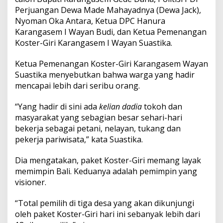
i
Perjuangan Dewa Made Mahayadnya (Dewa Jack),
l
Nyoman Oka Antara, Ketua DPC Hanura
i
h
Karangasem I Wayan Budi, dan Ketua Pemenangan
T
Koster-Giri Karangasem I Wayan Suastika.
e
l
Ketua Pemenangan Koster-Giri Karangasem Wayan
a
Suastika menyebutkan bahwa warga yang hadir
h
M
mencapai lebih dari seribu orang.
e
n
“Yang hadir di sini ada
kelian dadia
tokoh dan
g
masyarakat yang sebagian besar sehari-hari
e
bekerja sebagai petani, nelayan, tukang dan
n
a
pekerja pariwisata,” kata Suastika.
l
S
Dia mengatakan, paket Koster-Giri memang layak
o
memimpin Bali. Keduanya adalah pemimpin yang
s
visioner.
o
k
K
“Total pemilih di tiga desa yang akan dikunjungi
e
oleh paket Koster-Giri hari ini sebanyak lebih dari
d