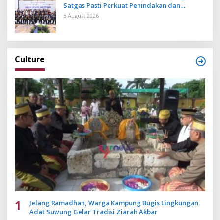
Satgas Pasti Perkuat Penindakan dan
Pengembangan Aplikasi Anti Penipuan
5 August 2026
Culture
1
Jelang Ramadhan, Warga Kampung Bugis Lingkungan
Adat Suwung Gelar Tradisi Ziarah Akbar