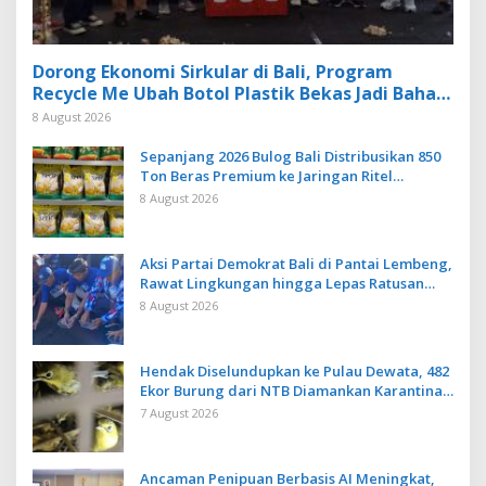
Dorong Ekonomi Sirkular di Bali, Program
Recycle Me Ubah Botol Plastik Bekas Jadi Bahan
Baku Baru
8 August 2026
Sepanjang 2026 Bulog Bali Distribusikan 850
Ton Beras Premium ke Jaringan Ritel
Moderen
8 August 2026
Aksi Partai Demokrat Bali di Pantai Lembeng,
Rawat Lingkungan hingga Lepas Ratusan
Tukik Bedawang Nala
8 August 2026
Hendak Diselundupkan ke Pulau Dewata, 482
Ekor Burung dari NTB Diamankan Karantina
Bali
7 August 2026
Ancaman Penipuan Berbasis AI Meningkat,