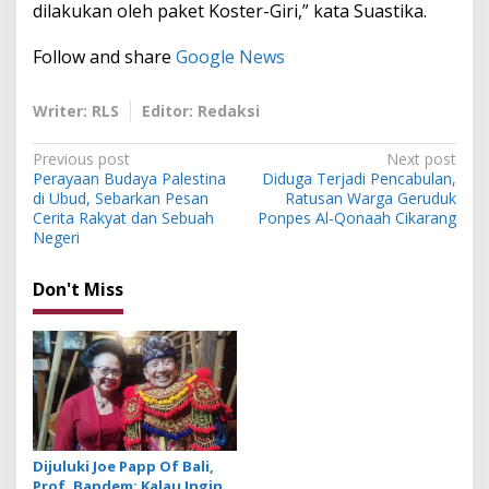
dilakukan oleh paket Koster-Giri,” kata Suastika.
Follow and share
Google News
Writer: RLS
Editor: Redaksi
P
Previous post
Next post
Perayaan Budaya Palestina
Diduga Terjadi Pencabulan,
o
di Ubud, Sebarkan Pesan
Ratusan Warga Geruduk
s
Cerita Rakyat dan Sebuah
Ponpes Al-Qonaah Cikarang
Negeri
t
n
Don't Miss
a
v
i
g
a
t
Dijuluki Joe Papp Of Bali,
Prof. Bandem: Kalau Ingin