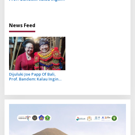
i
Jadi Penari yang Baik,
o
Jadilah Orang yang Baik
Dulu
n
News Feed
Dijuluki Joe Papp Of Bali,
Prof. Bandem: Kalau Ingin
Jadi Penari yang Baik,
Jadilah Orang yang Baik Dulu