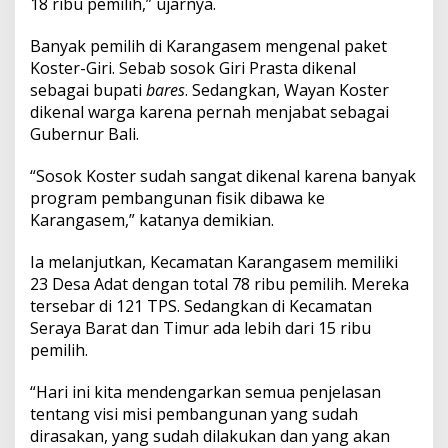
18 ribu pemilih,” ujarnya.
u
a
n
Banyak pemilih di Karangasem mengenal paket
y
Koster-Giri. Sebab sosok Giri Prasta dikenal
a
sebagai bupati
bares
. Sedangkan, Wayan Koster
dikenal warga karena pernah menjabat sebagai
Gubernur Bali.
“Sosok Koster sudah sangat dikenal karena banyak
program pembangunan fisik dibawa ke
Karangasem,” katanya demikian.
Ia melanjutkan, Kecamatan Karangasem memiliki
23 Desa Adat dengan total 78 ribu pemilih. Mereka
tersebar di 121 TPS. Sedangkan di Kecamatan
Seraya Barat dan Timur ada lebih dari 15 ribu
pemilih.
“Hari ini kita mendengarkan semua penjelasan
tentang visi misi pembangunan yang sudah
dirasakan, yang sudah dilakukan dan yang akan