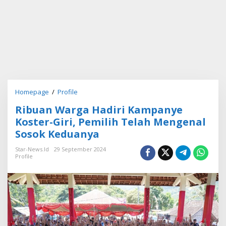
Homepage
/
Profile
R
i
Ribuan Warga Hadiri Kampanye
b
u
Koster-Giri, Pemilih Telah Mengenal
a
Sosok Keduanya
n
W
Star-News.id
29 September 2024
a
Profile
r
g
a
H
a
d
i