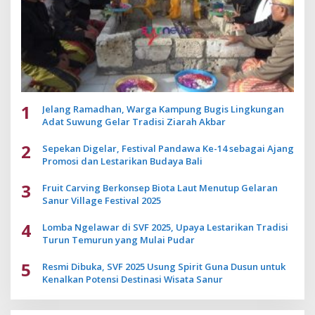
1
Jelang Ramadhan, Warga Kampung Bugis Lingkungan
Adat Suwung Gelar Tradisi Ziarah Akbar
2
Sepekan Digelar, Festival Pandawa Ke-14 sebagai Ajang
Promosi dan Lestarikan Budaya Bali
3
Fruit Carving Berkonsep Biota Laut Menutup Gelaran
Sanur Village Festival 2025
4
Lomba Ngelawar di SVF 2025, Upaya Lestarikan Tradisi
Turun Temurun yang Mulai Pudar
5
Resmi Dibuka, SVF 2025 Usung Spirit Guna Dusun untuk
Kenalkan Potensi Destinasi Wisata Sanur