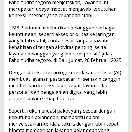
i
Fahd Yudhanegoro menjelaskan, Layanan ini
n
merupakan upaya Indosat menjawab kebutuhan
C
koneksi internet yang cepat dan stabil.
a
n
“IM3 Platinum memberikan pelanggan berbagai
g
g
keuntungan, seperti akses prioritas ke jaringan
i
yang lebih stabil, kuota besar tanpa khawatir
h
kehabisan di tengah aktivitas penting, serta
d
layanan pelanggan yang lebih responsif,” jelas
e
Fahd Yudhanegoro, di Bali, Jumat, 28 Februari 2025.
n
g
a
Dengan dibekali teknologi kecerdasan artifisial (AI)
n
membuat layanan pascabayar ini semakin canggih,
K
memberikan koneksi lebih cepat, layanan lebih
o
personal, dan pengalaman digital yang lebih
n
e
canggih dalam setiap fiturnya
k
s
Seperti, rekomendasi paket yang sesuai dengan
i
kebutuhan pelanggan, membantu dalam
S
menyelesaikan kendala teknis dengan lebih cepat,
t
a
hingga memberikan layanan pelanggan yang