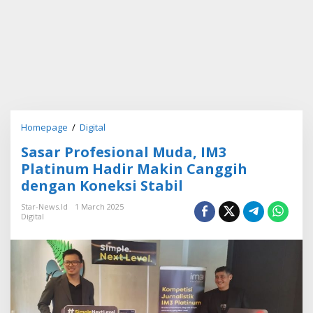
Homepage
/
Digital
S
a
Sasar Profesional Muda, IM3
s
a
Platinum Hadir Makin Canggih
r
dengan Koneksi Stabil
P
r
Star-News.id
1 March 2025
o
Digital
f
e
s
i
o
n
a