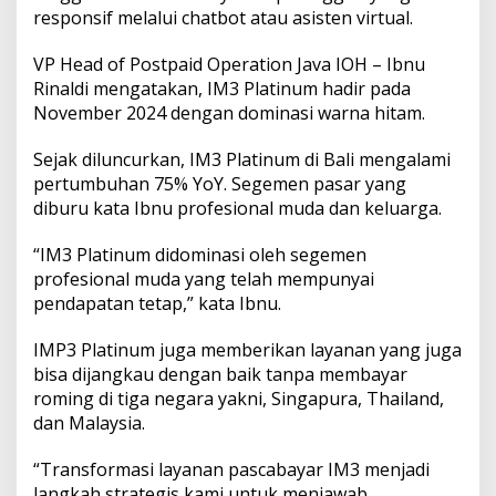
b
responsif melalui chatbot atau asisten virtual.
i
l
VP Head of Postpaid Operation Java IOH – Ibnu
Rinaldi mengatakan, IM3 Platinum hadir pada
November 2024 dengan dominasi warna hitam.
Sejak diluncurkan, IM3 Platinum di Bali mengalami
pertumbuhan 75% YoY. Segemen pasar yang
diburu kata Ibnu profesional muda dan keluarga.
“IM3 Platinum didominasi oleh segemen
profesional muda yang telah mempunyai
pendapatan tetap,” kata Ibnu.
IMP3 Platinum juga memberikan layanan yang juga
bisa dijangkau dengan baik tanpa membayar
roming di tiga negara yakni, Singapura, Thailand,
dan Malaysia.
“Transformasi layanan pascabayar IM3 menjadi
langkah strategis kami untuk menjawab