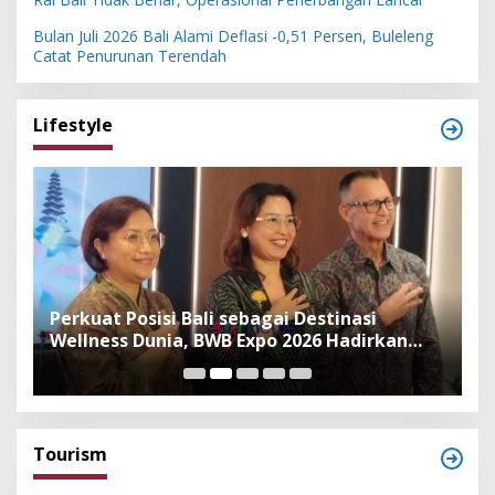
Bulan Juli 2026 Bali Alami Deflasi -0,51 Persen, Buleleng
Catat Penurunan Terendah
Lifestyle
n
Perkuat Posisi Bali sebagai Destinasi
F
Wellness Dunia, BWB Expo 2026 Hadirkan
I
Exhibitor Nasional dan Global
K
Tourism