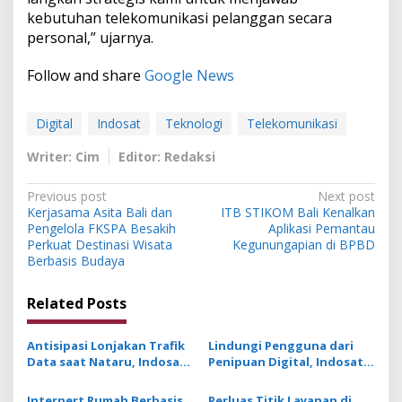
kebutuhan telekomunikasi pelanggan secara
personal,” ujarnya.
Follow and share
Google News
Digital
Indosat
Teknologi
Telekomunikasi
Writer: Cim
Editor: Redaksi
P
Previous post
Next post
Kerjasama Asita Bali dan
ITB STIKOM Bali Kenalkan
o
Pengelola FKSPA Besakih
Aplikasi Pemantau
s
Perkuat Destinasi Wisata
Kegunungapian di BPBD
Berbasis Budaya
t
n
Related Posts
a
v
Antisipasi Lonjakan Trafik
Lindungi Pengguna dari
Data saat Nataru, Indosat
Penipuan Digital, Indosat
i
Optimalkan Kapasitas
Luncurkan Fitur Anti Scam
g
Jaringan di 7800 BTS
dan Spam Berbasis AI
Internert Rumah Berbasis
Perluas Titik Layanan di