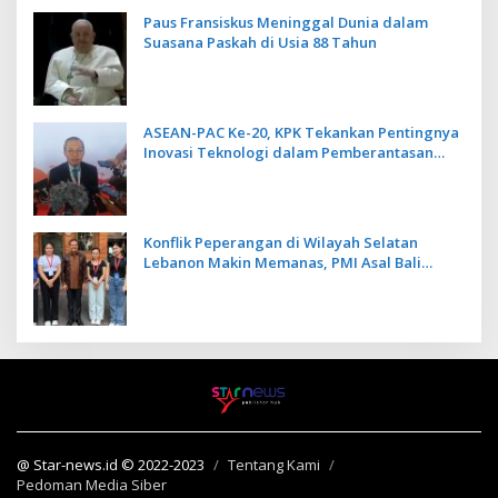
Paus Fransiskus Meninggal Dunia dalam
Suasana Paskah di Usia 88 Tahun
ASEAN-PAC Ke-20, KPK Tekankan Pentingnya
Inovasi Teknologi dalam Pemberantasan
Korupsi
Konflik Peperangan di Wilayah Selatan
Lebanon Makin Memanas, PMI Asal Bali
Dipulangkan ke Indonesia
@ Star-news.id © 2022-2023
Tentang Kami
Pedoman Media Siber