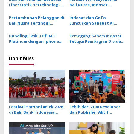
Fiber Optik Berteknologi
Bali Nusra, Indosat
a
Seluler, Tersambung
Hadirkan Gerai dengan
t
Hingga 32 Perangkat Aktif
Desain Lebih Profesional
Pertumbuhan Pelanggan di
Indosat dan GoTo
i
Bali Nusra Tertinggi,
Luncurkan Sahabat AI
Indosat Lakukan
Model 70 Miliar Parameter
o
Penambahan BTS 4G
dengan Layanan Chat
Bundling Eksklusif IM3
Pemegang Saham Indosat
n
Hingga 7.600 Sites
Multibahasa
Platinum dengan Iphone
Setujui Pembagian Dividen
16, Pengguna Makin
Tunai Sebesar Rp 2,7
Rasakan Pengalaman Next
Trilyun
Level
Don't Miss
Festival Harnoni Imlek 2026
Lebih dari 2100 Developer
di Bali, Bank Indonesia
dan Publisher Aktif
Hadirkan Pengalaman
Bangun Gim Per Tahun,
Transaksi Digital
Komdigi Luncurkan
Indonesia Game Rating
System