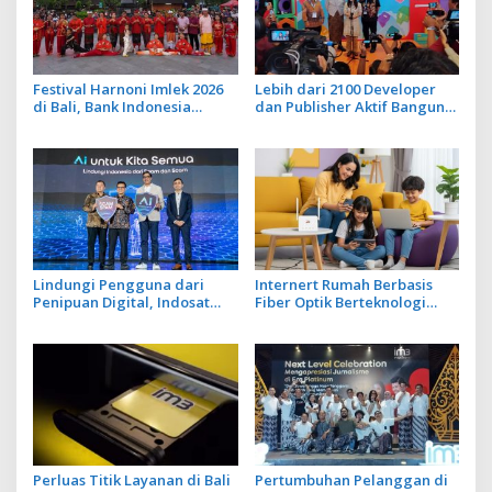
Festival Harnoni Imlek 2026
Lebih dari 2100 Developer
di Bali, Bank Indonesia
dan Publisher Aktif Bangun
Hadirkan Pengalaman
Gim Per Tahun, Komdigi
Transaksi Digital
Luncurkan Indonesia Game
Rating System
Lindungi Pengguna dari
Internert Rumah Berbasis
Penipuan Digital, Indosat
Fiber Optik Berteknologi
Luncurkan Fitur Anti Scam
Seluler, Tersambung Hingga
dan Spam Berbasis AI
32 Perangkat Aktif
Perluas Titik Layanan di Bali
Pertumbuhan Pelanggan di