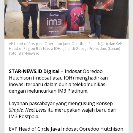
l
M
u
d
a
,
I
M
3
VP Head of Postpaid Operation Java IOH - Ibnu Rinaldi (kiri) dan SVP
Head of Region Bali Nusra IOH - Julandi George Fransiskus (kanan) -
P
Foto: Star-News.id
l
a
t
i
STAR-NEWS.ID Digital
– Indosat Ooredoo
n
Hutchison (Indosat atau IOH) menghadirkan
u
inovasi terbaru dalam dunia telekomunikasi
m
dengan meluncurkan IM3 Platinum.
H
a
d
Layanan pascabayar yang mengusung konsep
i
Simple, Next Level
itu merupakan wajah baru dari
r
IM3 Postpaid.
M
a
EVP Head of Circle Java Indosat Ooredoo Hutchison
k