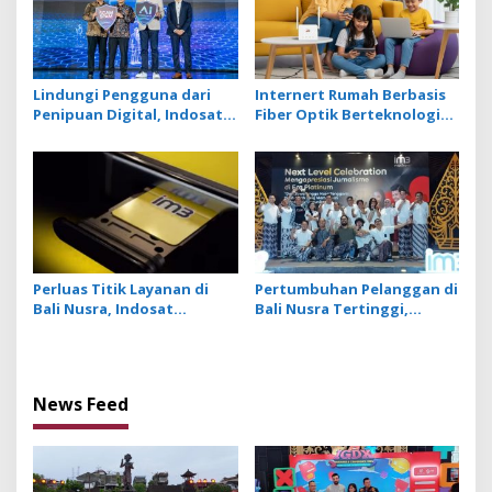
Lindungi Pengguna dari
Internert Rumah Berbasis
Penipuan Digital, Indosat
Fiber Optik Berteknologi
Luncurkan Fitur Anti Scam
Seluler, Tersambung
dan Spam Berbasis AI
Hingga 32 Perangkat Aktif
Perluas Titik Layanan di
Pertumbuhan Pelanggan di
Bali Nusra, Indosat
Bali Nusra Tertinggi,
Hadirkan Gerai dengan
Indosat Lakukan
Desain Lebih Profesional
Penambahan BTS 4G
Hingga 7.600 Sites
News Feed