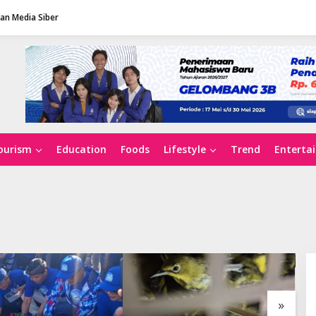
n Media Siber
ourism
Education
Foods
Lifestyle
Trend
Enterta
»