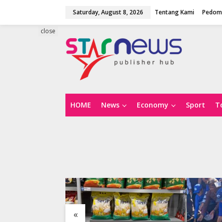
S
Saturday, August 8, 2026
Tentang Kami
Pedoma
k
i
p
close
t
o
c
o
n
t
e
n
HOME
News
Economy
Sport
T
t
«