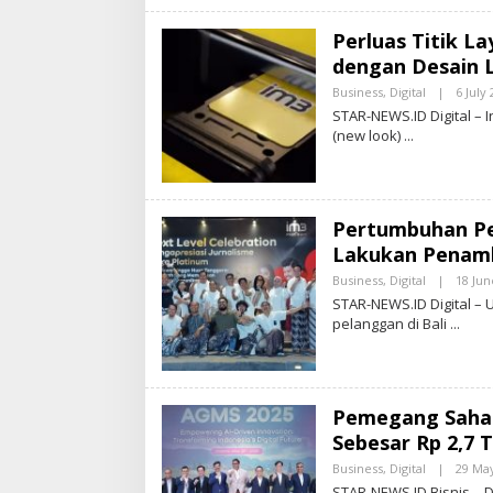
N
E
Perluas Titik La
W
S
dengan Desain L
.
I
Business
,
Digital
|
6 July
D
STAR-NEWS.ID Digital –
(new look)
Pertumbuhan Pel
Lakukan Penamb
Business
,
Digital
|
18 Jun
STAR-NEWS.ID Digital 
pelanggan di Bali
Pemegang Saham
Sebesar Rp 2,7 T
Business
,
Digital
|
29 Ma
STAR-NEWS.ID Bisnis –