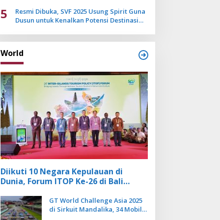
Mulai Pudar
5
Resmi Dibuka, SVF 2025 Usung Spirit Guna
Dusun untuk Kenalkan Potensi Destinasi
Wisata Sanur
World
Diikuti 10 Negara Kepulauan di
Dunia, Forum ITOP Ke-26 di Bali
Angkat Pariwisata Kebugaran
Berbasis Alam dan Budaya
GT World Challenge Asia 2025
di Sirkuit Mandalika, 34 Mobil
Balap Dunia Bakal Adu