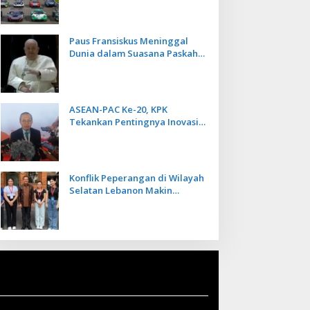
Kecepatan
Paus Fransiskus Meninggal
Dunia dalam Suasana Paskah
di Usia 88 Tahun
ASEAN-PAC Ke-20, KPK
Tekankan Pentingnya Inovasi
Teknologi dalam
Pemberantasan Korupsi
Konflik Peperangan di Wilayah
Selatan Lebanon Makin
Memanas, PMI Asal Bali
Dipulangkan ke Indonesia