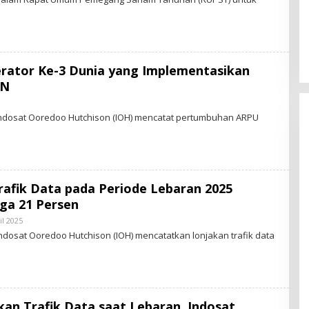
S
T
Perkuat Ekosistem Pariwisata
A
R
dan Serapan Investasi, Sira
-
Village Grand Outlet Bali Resmi
N
E
Dibuka di KEK Kura Kura
erator Ke-3 Dunia yang Implementasikan
W
S
AN
.
I
D
Indosat Ooredoo Hutchison (IOH) mencatat pertumbuhan ARPU
rafik Data pada Periode Lebaran 2025
ga 21 Persen
il 2025
B
Y
Indosat Ooredoo Hutchison (IOH) mencatatkan lonjakan trafik data
S
T
A
R
-
N
E
akan Trafik Data saat Lebaran, Indosat
W