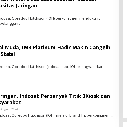
S
sitas Jaringan
.
I
D
 Indosat Ooredoo Hutchison (IOH) berkomitmen mendukung
 pelanggan
al Muda, IM3 Platinum Hadir Makin Canggih
Stabil
 Indosat Ooredoo Hutchison (Indosat atau IOH) menghadirkan
aringan, Indosat Perbanyak Titik 3Kiosk dan
syarakat
 August 2024
B
Y
ndosat Ooredoo Hutchison (IOH), melalui brand Tri, berkomitmen
S
T
A