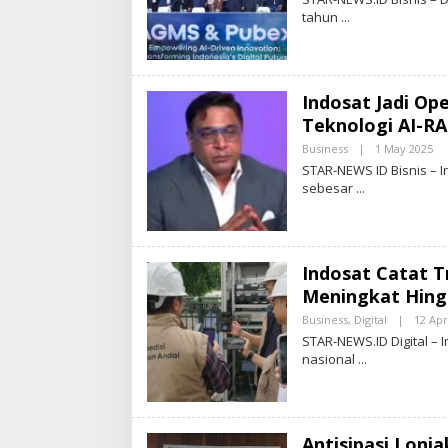
tahun
Indosat Jadi Op
Teknologi AI-R
Business
|
1 May 2025
B
Y
STAR-NEWS ID Bisnis – 
S
sebesar
T
A
R
-
N
E
Indosat Catat T
W
S
Meningkat Hing
.
I
Business
,
Digital
|
12 Apr
D
STAR-NEWS.ID Digital – 
nasional
Antisipasi Lonj