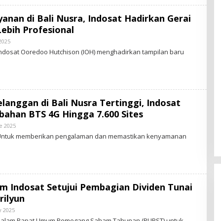
yanan di Bali Nusra, Indosat Hadirkan Gerai
ebih Profesional
 2025
B
Y
 Indosat Ooredoo Hutchison (IOH) menghadirkan tampilan baru
S
T
A
R
-
N
E
anggan di Bali Nusra Tertinggi, Indosat
W
S
ahan BTS 4G Hingga 7.600 Sites
.
I
e 2025
B
D
Y
– Untuk memberikan pengalaman dan memastikan kenyamanan
S
T
A
R
-
N
E
 Indosat Setujui Pembagian Dividen Tunai
W
S
rilyun
.
I
y 2025
B
D
Y
 Dalam Rapat Umum Pemegang Saham Tahunan (RUPST) untuk