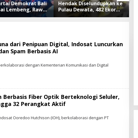
artai Demokrat Bali
Hendak Diselundupkan ke
A
tai Lembeng, Rawat
Pulau Dewata, 482 Ekor
B
ngan hingga Lepas
Burung dari NTB
S
n Tukik Bedawang
Diamankan Karantina Bali
P
P
A
na dari Penipuan Digital, Indosat Luncurkan
 dan Spam Berbasis AI
 Berkolaborasi dengan Kementerian Komunikasi dan Digital
 Berbasis Fiber Optik Berteknologi Seluler,
gga 32 Perangkat Aktif
Indosat Ooredoo Hutchison (IOH), berkolaborasi dengan PT