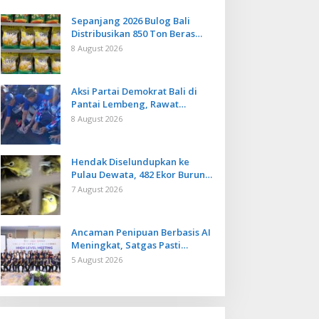
Sepanjang 2026 Bulog Bali
Distribusikan 850 Ton Beras
Premium ke Jaringan Ritel
8 August 2026
Moderen
Aksi Partai Demokrat Bali di
Pantai Lembeng, Rawat
Lingkungan hingga Lepas
8 August 2026
Ratusan Tukik Bedawang Nala
Hendak Diselundupkan ke
Pulau Dewata, 482 Ekor Burung
dari NTB Diamankan Karantina
7 August 2026
Bali
Ancaman Penipuan Berbasis AI
Meningkat, Satgas Pasti
Perkuat Penindakan dan
5 August 2026
Pengembangan Aplikasi Anti
Penipuan