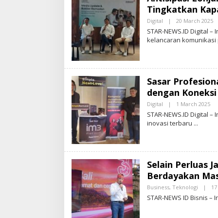
Tingkatkan Kapa
Digital
|
20 March 2025
B
Y
STAR-NEWS.ID Digital –
S
kelancaran komunikasi
T
A
R
-
N
E
Sasar Profesion
W
S
dengan Koneksi 
.
I
Digital
|
1 March 2025
B
D
Y
STAR-NEWS.ID Digital –
S
inovasi terbaru
T
A
R
-
N
E
Selain Perluas J
W
S
Berdayakan Ma
.
I
Business
,
Teknologi
|
17
D
STAR-NEWS ID Bisnis – I