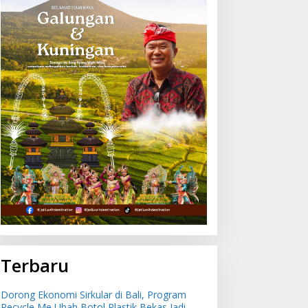
ncaman Penipuan
Dorong Ekonomi Sirkular
erbasis AI Meningkat,
di Bali, Program Recycle
atgas Pasti Perkuat
Me Ubah Botol Plastik
enindakan dan
Bekas Jadi Bahan Baku
engembangan Aplikasi
Baru
nti Penipuan
Terbaru
Dorong Ekonomi Sirkular di Bali, Program
Recycle Me Ubah Botol Plastik Bekas Jadi