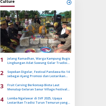
Culture
1
Jelang Ramadhan, Warga Kampung Bugis
Lingkungan Adat Suwung Gelar Tradisi
Ziarah Akbar
2
Sepekan Digelar, Festival Pandawa Ke-14
sebagai Ajang Promosi dan Lestarikan
Budaya Bali
3
Fruit Carving Berkonsep Biota Laut
Menutup Gelaran Sanur Village Festival
2025
4
Lomba Ngelawar di SVF 2025, Upaya
Lestarikan Tradisi Turun Temurun yang