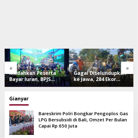
«
»
Mudahkan Peserta
Gagal Diselundupkan
Bayar Iuran, BPJS
ke Jawa, 284 Ekor
Luncurkan Nadi JKN
Burung Tanpa
dengan Mekanisme
Dokumen
Menabung
Dilepasliarkan Cegah
Gianyar
Ancaman Penyakit
Bareskrim Polri Bongkar Pengoplos Gas
LPG Bersubsidi di Bali, Omzet Per Bulan
Capai Rp 650 Juta