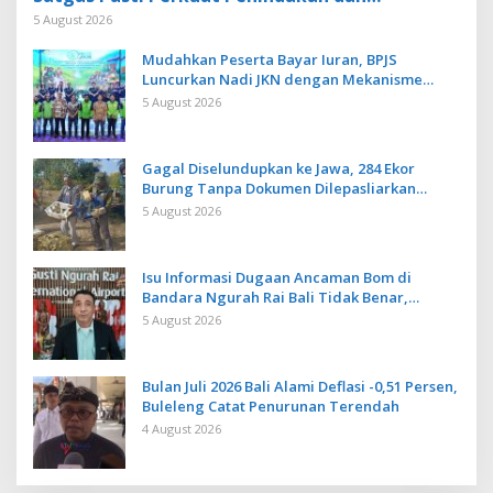
Pengembangan Aplikasi Anti Penipuan
5 August 2026
Mudahkan Peserta Bayar Iuran, BPJS
Luncurkan Nadi JKN dengan Mekanisme
Menabung
5 August 2026
Gagal Diselundupkan ke Jawa, 284 Ekor
Burung Tanpa Dokumen Dilepasliarkan
Cegah Ancaman Penyakit
5 August 2026
Isu Informasi Dugaan Ancaman Bom di
Bandara Ngurah Rai Bali Tidak Benar,
Operasional Penerbangan Lancar
5 August 2026
Bulan Juli 2026 Bali Alami Deflasi -0,51 Persen,
Buleleng Catat Penurunan Terendah
4 August 2026