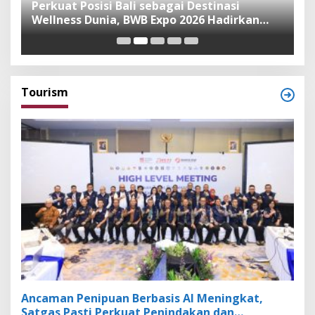
n
Perkuat Posisi Bali sebagai Destinasi
F
Wellness Dunia, BWB Expo 2026 Hadirkan
I
Exhibitor Nasional dan Global
K
Tourism
Ancaman Penipuan Berbasis AI Meningkat,
Satgas Pasti Perkuat Penindakan dan