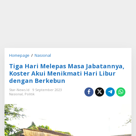
Homepage
/
Nasional
T
i
Tiga Hari Melepas Masa Jabatannya,
g
a
Koster Akui Menikmati Hari Libur
H
dengan Berkebun
a
r
Star-News.id
9 September 2023
i
Nasional
,
Politik
M
e
l
e
p
a
s