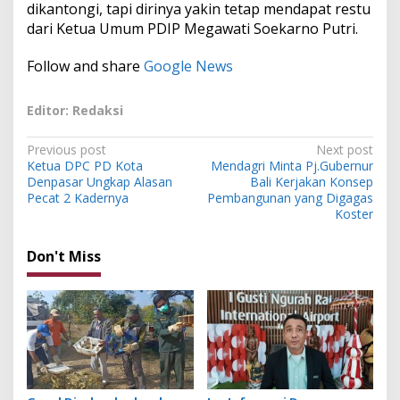
dikantongi, tapi dirinya yakin tetap mendapat restu
dari Ketua Umum PDIP Megawati Soekarno Putri.
Follow and share
Google News
Editor: Redaksi
P
Previous post
Next post
Ketua DPC PD Kota
Mendagri Minta Pj.Gubernur
o
Denpasar Ungkap Alasan
Bali Kerjakan Konsep
s
Pecat 2 Kadernya
Pembangunan yang Digagas
Koster
t
n
Don't Miss
a
v
i
g
a