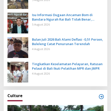
Isu Informasi Dugaan Ancaman Bom di
Bandara Ngurah Rai Bali Tidak Benar,
Operasional Penerbangan Lancar
5 August 2026
Bulan Juli 2026 Bali Alami Deflasi -0,51 Persen,
Buleleng Catat Penurunan Terendah
4 August 2026
Tingkatkan Keselamatan Pelayaran, Ratusan
Pelaut di Bali Ikuti Pelatihan MPR dan JMPR
4 August 2026
Culture