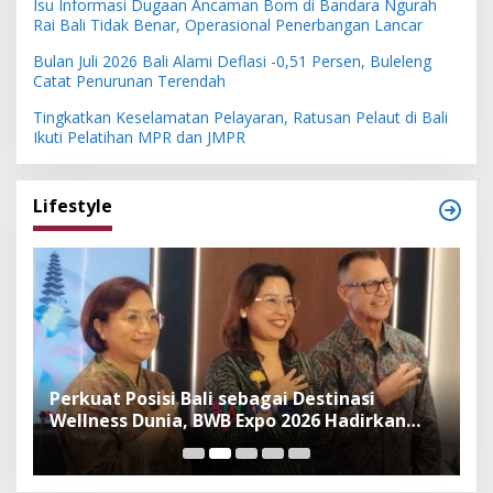
Isu Informasi Dugaan Ancaman Bom di Bandara Ngurah
Rai Bali Tidak Benar, Operasional Penerbangan Lancar
Bulan Juli 2026 Bali Alami Deflasi -0,51 Persen, Buleleng
Catat Penurunan Terendah
Tingkatkan Keselamatan Pelayaran, Ratusan Pelaut di Bali
Ikuti Pelatihan MPR dan JMPR
Lifestyle
n
Perkuat Posisi Bali sebagai Destinasi
F
Wellness Dunia, BWB Expo 2026 Hadirkan
I
Exhibitor Nasional dan Global
K