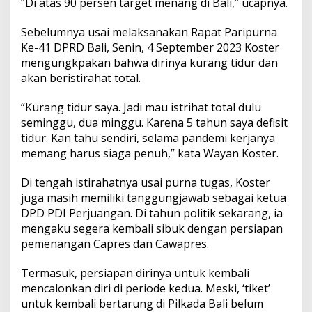
“Di atas 90 persen target menang di Bali,” ucapnya.
e
r
k
Sebelumnya usai melaksanakan Rapat Paripurna
e
Ke-41 DPRD Bali, Senin, 4 September 2023 Koster
b
mengungkpakan bahwa dirinya kurang tidur dan
u
akan beristirahat total.
n
“Kurang tidur saya. Jadi mau istrihat total dulu
seminggu, dua minggu. Karena 5 tahun saya defisit
tidur. Kan tahu sendiri, selama pandemi kerjanya
memang harus siaga penuh,” kata Wayan Koster.
Di tengah istirahatnya usai purna tugas, Koster
juga masih memiliki tanggungjawab sebagai ketua
DPD PDI Perjuangan. Di tahun politik sekarang, ia
mengaku segera kembali sibuk dengan persiapan
pemenangan Capres dan Cawapres.
Termasuk, persiapan dirinya untuk kembali
mencalonkan diri di periode kedua. Meski, ‘tiket’
untuk kembali bertarung di Pilkada Bali belum