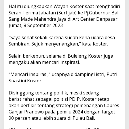
M
Hal itu diungkapkan Wayan Koster saat menghadiri
e
n
Serah Terima Jabatan (Sertijab) ke Pj.Gubernur Bali
i
Sang Made Mahendra Jaya di Art Center Denpasar,
k
Jumat, 8 September 2023
m
a
“Saya sehat sekali karena sudah kena udara desa
t
i
Sembiran. Sejuk menyenangkan,” kata Koster.
H
a
Selain berkebun, selama di Buleleng Koster juga
r
mengaku akan mencari inspirasi.
i
L
“Mencari inspirasi,” ucapnya didampingi istri, Putri
i
b
Suastini Koster.
u
r
Disinggung tentang politik, meski sedang
d
beristirahat sebagai politisi PDIP, Koster tetap
e
akan berfikir tentang strategi pemenangan Capres
n
g
Ganjar Pranowo pada pemilu 2024 dengan target
a
90 persen atau lebih suara di Pulau Bali.
n
B