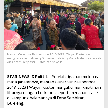
M
a
s
a
J
a
b
a
t
a
n
n
y
Mantan Gubernur Bali periode 2018-2023 I Wayan Koster saat
a
menghadiri Sertijab ke Pj.Gubernur Bali Sang Made Mahendra Jaya di
,
Art Center Denpasar - Foto: Star-News.id
K
o
s
STAR-NEWS.ID Politik
– Setelah tiga hari melepas
t
masa jabatannya, mantan Gubernur Bali periode
e
2018-2023 I Wayan Koster mengaku menikmati hari
r
A
liburnya dengan berkebun seperti menanam cabe
k
di kampung halamannya di Desa Sembiran,
u
Buleleng.
i