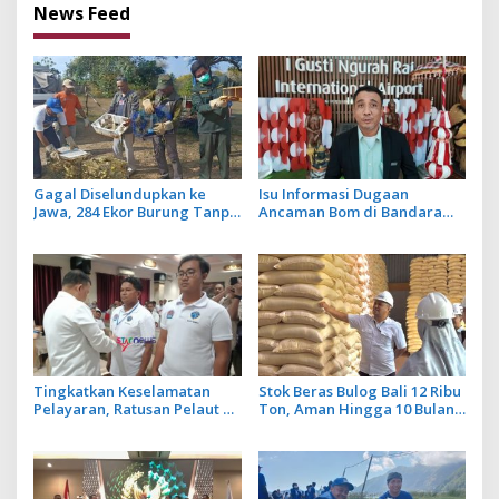
News Feed
Gagal Diselundupkan ke
Isu Informasi Dugaan
Jawa, 284 Ekor Burung Tanpa
Ancaman Bom di Bandara
Dokumen Dilepasliarkan
Ngurah Rai Bali Tidak Benar,
Cegah Ancaman Penyakit
Operasional Penerbangan
Lancar
Tingkatkan Keselamatan
Stok Beras Bulog Bali 12 Ribu
Pelayaran, Ratusan Pelaut di
Ton, Aman Hingga 10 Bulan
Bali Ikuti Pelatihan MPR dan
ke Depan
JMPR