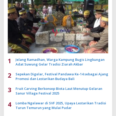
1
Jelang Ramadhan, Warga Kampung Bugis Lingkungan
Adat Suwung Gelar Tradisi Ziarah Akbar
2
Sepekan Digelar, Festival Pandawa Ke-14 sebagai Ajang
Promosi dan Lestarikan Budaya Bali
3
Fruit Carving Berkonsep Biota Laut Menutup Gelaran
Sanur Village Festival 2025
4
Lomba Ngelawar di SVF 2025, Upaya Lestarikan Tradisi
Turun Temurun yang Mulai Pudar