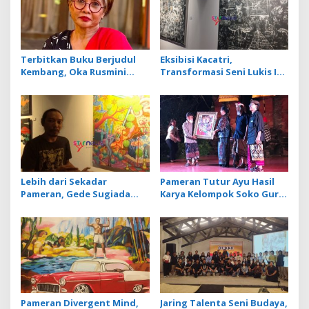
i
g
a
t
Terbitkan Buku Berjudul
Eksibisi Kacatri,
Kembang, Oka Rusmini
Transformasi Seni Lukis I
i
Suarakan Isu Perempuan
Made Wiradana dari
o
dan Trauma Peristiwa 1965
Primitif ke Rerajahan
n
Lebih dari Sekadar
Pameran Tutur Ayu Hasil
Pameran, Gede Sugiada
Karya Kelompok Soko Guru
Sebut Vernal Artistic
Siratkan Makna Petuah
sebagai Ruang Validasi
Pameran Divergent Mind,
Jaring Talenta Seni Budaya,