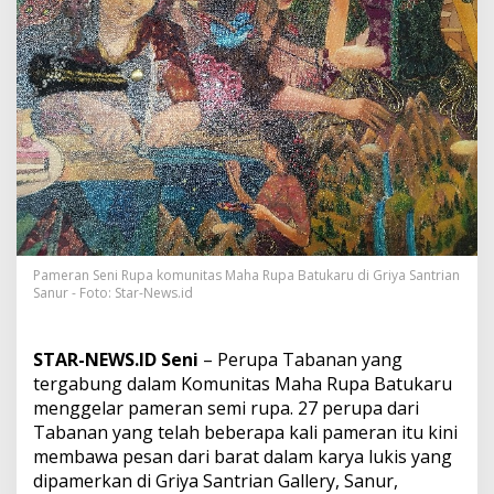
r
a
t
,
K
o
m
u
n
i
t
a
s
M
Pameran Seni Rupa komunitas Maha Rupa Batukaru di Griya Santrian
a
Sanur - Foto: Star-News.id
h
a
R
STAR-NEWS.ID Seni
– Perupa Tabanan yang
u
p
tergabung dalam Komunitas Maha Rupa Batukaru
a
menggelar pameran semi rupa. 27 perupa dari
B
Tabanan yang telah beberapa kali pameran itu kini
a
membawa pesan dari barat dalam karya lukis yang
t
dipamerkan di Griya Santrian Gallery, Sanur,
u