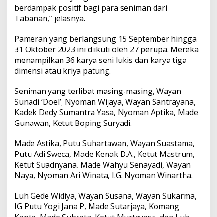
a
berdampak positif bagi para seniman dari
l
Tabanan,” jelasnya.
a
m
Pameran yang berlangsung 15 September hingga
P
a
31 Oktober 2023 ini diikuti oleh 27 perupa. Mereka
m
menampilkan 36 karya seni lukis dan karya tiga
e
dimensi atau kriya patung.
r
a
Seniman yang terlibat masing-masing, Wayan
n
S
Sunadi ‘Doel’, Nyoman Wijaya, Wayan Santrayana,
e
Kadek Dedy Sumantra Yasa, Nyoman Aptika, Made
n
Gunawan, Ketut Boping Suryadi.
i
R
Made Astika, Putu Suhartawan, Wayan Suastama,
u
p
Putu Adi Sweca, Made Kenak D.A., Ketut Mastrum,
a
Ketut Suadnyana, Made Wahyu Senayadi, Wayan
d
Naya, Nyoman Ari Winata, I.G. Nyoman Winartha.
i
S
Luh Gede Widiya, Wayan Susana, Wayan Sukarma,
a
n
IG Putu Yogi Jana P, Made Sutarjaya, Komang
u