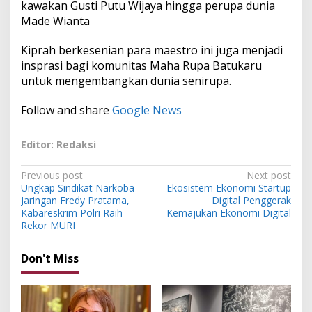
kawakan Gusti Putu Wijaya hingga perupa dunia
Made Wianta
Kiprah berkesenian para maestro ini juga menjadi
insprasi bagi komunitas Maha Rupa Batukaru
untuk mengembangkan dunia senirupa.
Follow and share
Google News
Editor: Redaksi
P
Previous post
Next post
Ungkap Sindikat Narkoba
Ekosistem Ekonomi Startup
o
Jaringan Fredy Pratama,
Digital Penggerak
s
Kabareskrim Polri Raih
Kemajukan Ekonomi Digital
Rekor MURI
t
n
Don't Miss
a
v