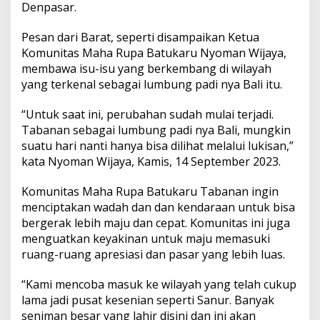
k
Denpasar.
a
r
Pesan dari Barat, seperti disampaikan Ketua
u
Komunitas Maha Rupa Batukaru Nyoman Wijaya,
T
membawa isu-isu yang berkembang di wilayah
a
m
yang terkenal sebagai lumbung padi nya Bali itu.
p
i
“Untuk saat ini, perubahan sudah mulai terjadi.
l
Tabanan sebagai lumbung padi nya Bali, mungkin
k
suatu hari nanti hanya bisa dilihat melalui lukisan,”
a
n
kata Nyoman Wijaya, Kamis, 14 September 2023.
3
6
Komunitas Maha Rupa Batukaru Tabanan ingin
K
menciptakan wadah dan dan kendaraan untuk bisa
a
bergerak lebih maju dan cepat. Komunitas ini juga
r
y
menguatkan keyakinan untuk maju memasuki
a
ruang-ruang apresiasi dan pasar yang lebih luas.
S
e
“Kami mencoba masuk ke wilayah yang telah cukup
n
lama jadi pusat kesenian seperti Sanur. Banyak
i
d
seniman besar yang lahir disini dan ini akan