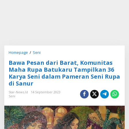
Homepage
/
Seni
B
a
Bawa Pesan dari Barat, Komunitas
w
a
Maha Rupa Batukaru Tampilkan 36
P
Karya Seni dalam Pameran Seni Rupa
e
di Sanur
s
a
Star-News.id
14 September 2023
n
Seni
d
a
r
i
B
a