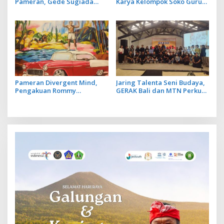
Pameran, Gede Sugiada
Karya Kelompok Soko Guru
Sebut Vernal Artistic sebagai
Siratkan Makna Petuah
Ruang Validasi
Pameran Divergent Mind,
Jaring Talenta Seni Budaya,
Pengakuan Rommy
GERAK Bali dan MTN Perkuat
Sukadana tentang Otoritas
Regenerasi Seniman Rupa
Tanpa Linier terhadap Karya
yang Dihasilkan