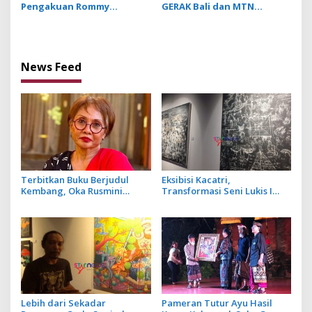
Pengakuan Rommy
GERAK Bali dan MTN
Sukadana tentang
Perkuat Regenerasi
Otoritas Tanpa Linier
Seniman Rupa
terhadap Karya yang
Dihasilkan
News Feed
Terbitkan Buku Berjudul
Eksibisi Kacatri,
Kembang, Oka Rusmini
Transformasi Seni Lukis I
Suarakan Isu Perempuan
Made Wiradana dari Primitif
dan Trauma Peristiwa 1965
ke Rerajahan
Lebih dari Sekadar
Pameran Tutur Ayu Hasil