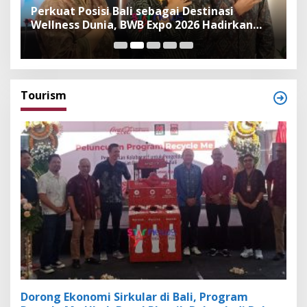
n
Perkuat Posisi Bali sebagai Destinasi
F
Wellness Dunia, BWB Expo 2026 Hadirkan
I
Exhibitor Nasional dan Global
K
Tourism
Dorong Ekonomi Sirkular di Bali, Program