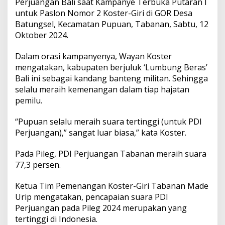
Perjuangan Bali saat Kampanye Terbuka Putaran I
g
e
untuk Paslon Nomor 2 Koster-Giri di GOR Desa
t
Batungsel, Kecamatan Pupuan, Tabanan, Sabtu, 12
K
Oktober 2024.
e
m
Dalam orasi kampanyenya, Wayan Koster
e
n
mengatakan, kabupaten berjuluk ‘Lumbung Beras’
a
Bali ini sebagai kandang banteng militan. Sehingga
n
selalu meraih kemenangan dalam tiap hajatan
g
pemilu.
a
n
8
“Pupuan selalu meraih suara tertinggi (untuk PDI
0
Perjuangan),” sangat luar biasa,” kata Koster.
P
e
Pada Pileg, PDI Perjuangan Tabanan meraih suara
r
77,3 persen.
s
e
n
Ketua Tim Pemenangan Koster-Giri Tabanan Made
Urip mengatakan, pencapaian suara PDI
Perjuangan pada Pileg 2024 merupakan yang
tertinggi di Indonesia.