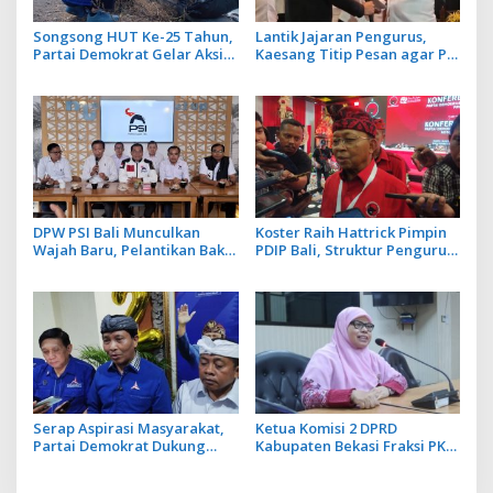
Songsong HUT Ke-25 Tahun,
Lantik Jajaran Pengurus,
Partai Demokrat Gelar Aksi
Kaesang Titip Pesan agar PSI
Langit Biru di Kawasan
Bawa Manfaat bagi
Danau Batur
Masyarakat Bali
DPW PSI Bali Munculkan
Koster Raih Hattrick Pimpin
Wajah Baru, Pelantikan Bakal
PDIP Bali, Struktur Pengurus
Dihadiri oleh Kaesang
Diisi Generasi Muda dan
Pangarep
Penuhi Kuota Perempuan
Serap Aspirasi Masyarakat,
Ketua Komisi 2 DPRD
Partai Demokrat Dukung
Kabupaten Bekasi Fraksi PKS:
Undang-Undang
Ekonomi Kerakyatan Fokus
Perampasan Aset Koruptor
Utama Pembangunan