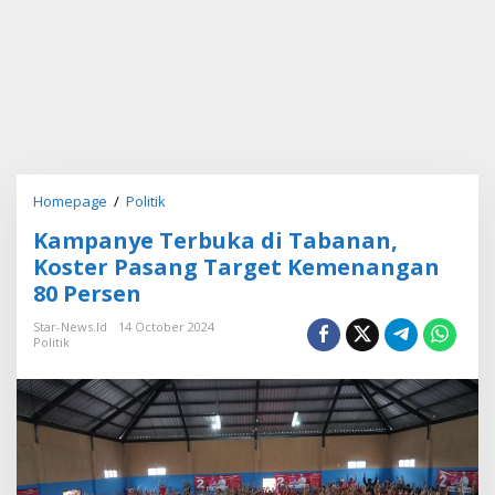
Homepage
/
Politik
K
a
Kampanye Terbuka di Tabanan,
m
p
Koster Pasang Target Kemenangan
a
80 Persen
n
y
Star-News.id
14 October 2024
e
Politik
T
e
r
b
u
k
a