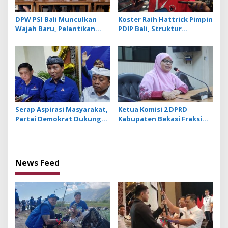
DPW PSI Bali Munculkan
Koster Raih Hattrick Pimpin
Wajah Baru, Pelantikan
PDIP Bali, Struktur
Bakal Dihadiri oleh
Pengurus Diisi Generasi
Kaesang Pangarep
Muda dan Penuhi Kuota
Perempuan
Serap Aspirasi Masyarakat,
Ketua Komisi 2 DPRD
Partai Demokrat Dukung
Kabupaten Bekasi Fraksi
Undang-Undang
PKS: Ekonomi Kerakyatan
Perampasan Aset Koruptor
Fokus Utama
Pembangunan
News Feed