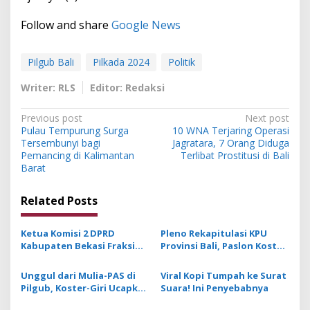
Follow and share
Google News
Pilgub Bali
Pilkada 2024
Politik
Writer: RLS
Editor: Redaksi
P
Previous post
Next post
Pulau Tempurung Surga
10 WNA Terjaring Operasi
o
Tersembunyi bagi
Jagratara, 7 Orang Diduga
s
Pemancing di Kalimantan
Terlibat Prostitusi di Bali
Barat
t
n
Related Posts
a
v
Ketua Komisi 2 DPRD
Pleno Rekapitulasi KPU
Kabupaten Bekasi Fraksi
Provinsi Bali, Paslon Koster
i
PKS: Ekonomi Kerakyatan
Giri Raih 1.413.604 Suara
g
Fokus Utama
dan Mulia Pas 886.251
Unggul dari Mulia-PAS di
Viral Kopi Tumpah ke Surat
Pembangunan
Pilgub, Koster-Giri Ucapkan
Suara! Ini Penyebabnya
a
Terimakasih kepada