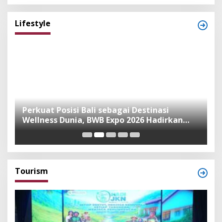
Lifestyle
n
Perkuat Posisi Bali sebagai Destinasi
F
Wellness Dunia, BWB Expo 2026 Hadirkan
I
Exhibitor Nasional dan Global
K
Tourism