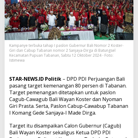
d
i
T
a
b
a
n
a
n
Kampanye terbuka tahap I paslon Gubernur Bali Nomor 2 Koster-
Giri dan Cabup Tabanan nomor 2 Sanjaya-Dirga di Batungsel
,
Kecamatan Pupuan Tabanan, Sabtu 12 Oktober 2024 - Foto:
K
Istimewa
o
s
t
STAR-NEWS.ID Politik
– DPD PDI Perjuangan Bali
e
r
pasang target kemenangan 80 persen di Tabanan.
P
Target pemenangan ditetapkan untuk paslon
a
Cagub-Cawagub Bali Wayan Koster dan Nyoman
s
Giri Prasta. Serta, Paslon Cabup-Cawabup Tabanan
a
n
I Komang Gede Sanjaya-I Made Dirga.
g
T
Target itu disampaikan Calon Gubernur (Cagub)
a
Bali Wayan Koster sekaligus Ketua DPD PDI
r