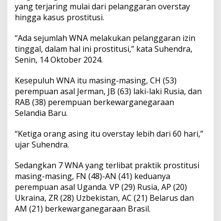
u
yang terjaring mulai dari pelanggaran overstay
g
hingga kasus prostitusi.
a
T
“Ada sejumlah WNA melakukan pelanggaran izin
e
r
tinggal, dalam hal ini prostitusi,” kata Suhendra,
l
Senin, 14 Oktober 2024.
i
b
Kesepuluh WNA itu masing-masing, CH (53)
a
perempuan asal Jerman, JB (63) laki-laki Rusia, dan
t
P
RAB (38) perempuan berkewarganegaraan
r
Selandia Baru.
o
s
“Ketiga orang asing itu overstay lebih dari 60 hari,”
t
ujar Suhendra.
i
t
u
Sedangkan 7 WNA yang terlibat praktik prostitusi
s
masing-masing, FN (48)-AN (41) keduanya
i
perempuan asal Uganda. VP (29) Rusia, AP (20)
d
Ukraina, ZR (28) Uzbekistan, AC (21) Belarus dan
i
B
AM (21) berkewarganegaraan Brasil.
a