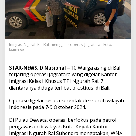
p
e
r
a
s
i
J
a
Imigrasi Ngurah Rai Bali menggelar operasi Jagratara - Foto:
g
Istimewa
r
a
t
a
STAR-NEWS.ID Nasional
– 10 Warga asing di Bali
r
terjaring operasi Jagratara yang digelar Kantor
a
Imigrasi Kelas I Khusus TPI Ngurah Rai. 7
,
diantaranya diduga terlibat prostitusi di Bali.
7
O
r
Operasi digelar secara serentak di seluruh wilayah
a
Indonesia pada 7-9 Oktober 2024.
n
g
Di Pulau Dewata, operasi berfokus pada patroli
D
pengawasan di wilayah Kuta. Kepala Kantor
i
d
Imigrasi Ngurah Rai Suhendra mengatakan, WNA