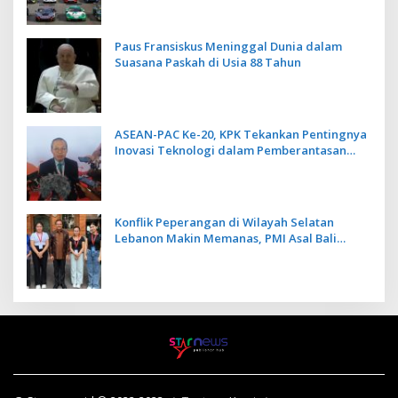
Paus Fransiskus Meninggal Dunia dalam
Suasana Paskah di Usia 88 Tahun
ASEAN-PAC Ke-20, KPK Tekankan Pentingnya
Inovasi Teknologi dalam Pemberantasan
Korupsi
Konflik Peperangan di Wilayah Selatan
Lebanon Makin Memanas, PMI Asal Bali
Dipulangkan ke Indonesia