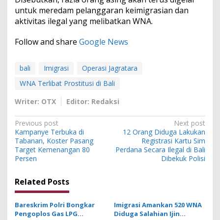
untuk meredam pelanggaran keimigrasian dan
aktivitas ilegal yang melibatkan WNA.
Follow and share
Google News
bali
Imigrasi
Operasi Jagratara
WNA Terlibat Prostitusi di Bali
Writer: OTX
Editor: Redaksi
P
Previous post
Next post
Kampanye Terbuka di
12 Orang Diduga Lakukan
o
Tabanan, Koster Pasang
Registrasi Kartu Sim
s
Target Kemenangan 80
Perdana Secara Ilegal di Bali
Persen
Dibekuk Polisi
t
n
Related Posts
a
v
Bareskrim Polri Bongkar
Imigrasi Amankan 520 WNA
Pengoplos Gas LPG
Diduga Salahian Ijin