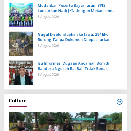
Mudahkan Peserta Bayar Iuran, BPJS
Luncurkan Nadi JKN dengan Mekanisme
Menabung
5 August 2026
Gagal Diselundupkan ke Jawa, 284 Ekor
Burung Tanpa Dokumen Dilepasliarkan
Cegah Ancaman Penyakit
5 August 2026
Isu Informasi Dugaan Ancaman Bom di
Bandara Ngurah Rai Bali Tidak Benar,
Operasional Penerbangan Lancar
5 August 2026
Culture