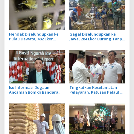
Hendak Diselundupkan ke
Gagal Diselundupkan ke
Pulau Dewata, 482 Ekor
Jawa, 284 Ekor Burung Tanpa
Burung dari NTB Diamankan
Dokumen Dilepasliarkan
Karantina Bali
Cegah Ancaman Penyakit
Isu Informasi Dugaan
Tingkatkan Keselamatan
Ancaman Bom di Bandara
Pelayaran, Ratusan Pelaut di
Ngurah Rai Bali Tidak Benar,
Bali Ikuti Pelatihan MPR dan
Operasional Penerbangan
JMPR
Lancar