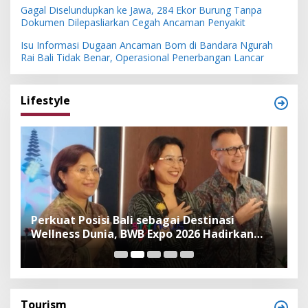
Gagal Diselundupkan ke Jawa, 284 Ekor Burung Tanpa
Dokumen Dilepasliarkan Cegah Ancaman Penyakit
Isu Informasi Dugaan Ancaman Bom di Bandara Ngurah
Rai Bali Tidak Benar, Operasional Penerbangan Lancar
Lifestyle
n
Perkuat Posisi Bali sebagai Destinasi
F
Wellness Dunia, BWB Expo 2026 Hadirkan
I
Exhibitor Nasional dan Global
K
Tourism