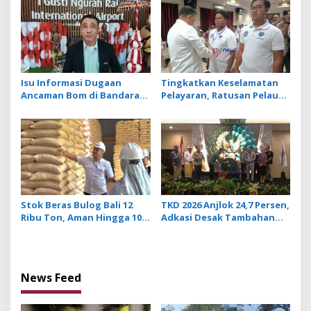
Ancaman Penyakit
Isu Informasi Dugaan
Tingkatkan Keselamatan
Ancaman Bom di Bandara
Pelayaran, Ratusan Pelaut
Ngurah Rai Bali Tidak
di Bali Ikuti Pelatihan MPR
Benar, Operasional
dan JMPR
Penerbangan Lancar
Stok Beras Bulog Bali 12
TKD 2026 Anjlok 24,7 Persen,
Ribu Ton, Aman Hingga 10
Adkasi Desak Tambahan
Bulan ke Depan
Dana Transfer Daerah
untuk 2027
News Feed