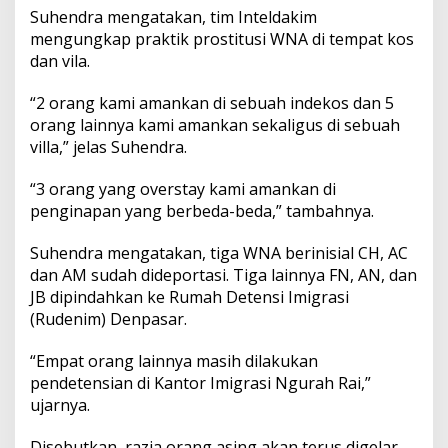
l
Suhendra mengatakan, tim Inteldakim
i
mengungkap praktik prostitusi WNA di tempat kos
dan vila.
“2 orang kami amankan di sebuah indekos dan 5
orang lainnya kami amankan sekaligus di sebuah
villa,” jelas Suhendra.
“3 orang yang overstay kami amankan di
penginapan yang berbeda-beda,” tambahnya.
Suhendra mengatakan, tiga WNA berinisial CH, AC
dan AM sudah dideportasi. Tiga lainnya FN, AN, dan
JB dipindahkan ke Rumah Detensi Imigrasi
(Rudenim) Denpasar.
“Empat orang lainnya masih dilakukan
pendetensian di Kantor Imigrasi Ngurah Rai,”
ujarnya.
Disebutkan, razia orang asing akan terus digelar