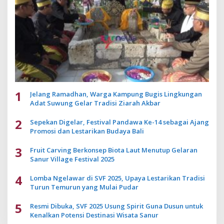
1
Jelang Ramadhan, Warga Kampung Bugis Lingkungan
Adat Suwung Gelar Tradisi Ziarah Akbar
2
Sepekan Digelar, Festival Pandawa Ke-14 sebagai Ajang
Promosi dan Lestarikan Budaya Bali
3
Fruit Carving Berkonsep Biota Laut Menutup Gelaran
Sanur Village Festival 2025
4
Lomba Ngelawar di SVF 2025, Upaya Lestarikan Tradisi
Turun Temurun yang Mulai Pudar
5
Resmi Dibuka, SVF 2025 Usung Spirit Guna Dusun untuk
Kenalkan Potensi Destinasi Wisata Sanur