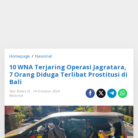
Homepage
/
Nasional
1
0
10 WNA Terjaring Operasi Jagratara,
W
N
7 Orang Diduga Terlibat Prostitusi di
A
Bali
T
e
Star-News.id
14 October 2024
r
Nasional
j
a
r
i
n
g
O