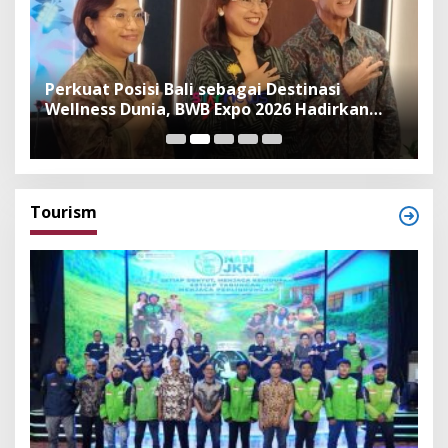
n
Perkuat Posisi Bali sebagai Destinasi
F
Wellness Dunia, BWB Expo 2026 Hadirkan
I
Exhibitor Nasional dan Global
K
Tourism