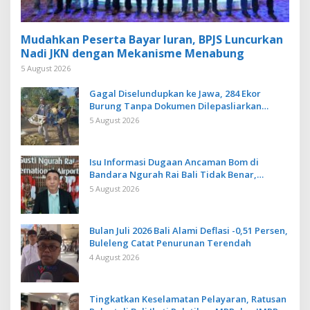
Mudahkan Peserta Bayar Iuran, BPJS Luncurkan
Nadi JKN dengan Mekanisme Menabung
5 August 2026
Gagal Diselundupkan ke Jawa, 284 Ekor
Burung Tanpa Dokumen Dilepasliarkan
Cegah Ancaman Penyakit
5 August 2026
Isu Informasi Dugaan Ancaman Bom di
Bandara Ngurah Rai Bali Tidak Benar,
Operasional Penerbangan Lancar
5 August 2026
Bulan Juli 2026 Bali Alami Deflasi -0,51 Persen,
Buleleng Catat Penurunan Terendah
4 August 2026
Tingkatkan Keselamatan Pelayaran, Ratusan