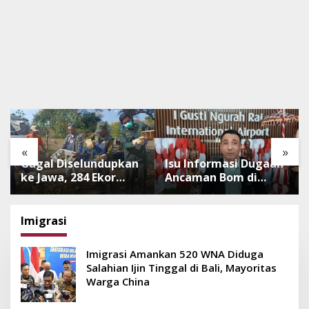
«
»
Gagal Diselundupkan
Isu Informasi Dugaan
ke Jawa, 284 Ekor
Ancaman Bom di
Burung Tanpa
Bandara Ngurah Rai
Dokumen
Bali Tidak Benar,
Dilepasliarkan Cegah
Operasional
Imigrasi
Ancaman Penyakit
Penerbangan Lancar
Imigrasi Amankan 520 WNA Diduga
Salahian Ijin Tinggal di Bali, Mayoritas
Warga China