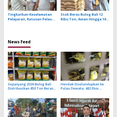
Tingkatkan Keselamatan
Stok Beras Bulog Bali 12
Pelayaran, Ratusan Pelaut
Ribu Ton, Aman Hingga 10
di Bali Ikuti Pelatihan MPR
Bulan ke Depan
dan JMPR
News Feed
Sepanjang 2026 Bulog Bali
Hendak Diselundupkan ke
Distribusikan 850 Ton Beras
Pulau Dewata, 482 Ekor
Premium ke Jaringan Ritel
Burung dari NTB Diamankan
Moderen
Karantina Bali