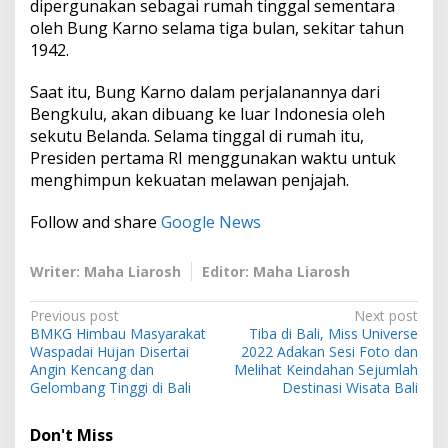
dipergunakan sebagai rumah tinggal sementara
oleh Bung Karno selama tiga bulan, sekitar tahun
1942.
Saat itu, Bung Karno dalam perjalanannya dari
Bengkulu, akan dibuang ke luar Indonesia oleh
sekutu Belanda. Selama tinggal di rumah itu,
Presiden pertama RI menggunakan waktu untuk
menghimpun kekuatan melawan penjajah.
Follow and share
Google News
Writer: Maha Liarosh
Editor: Maha Liarosh
P
Previous post
Next post
BMKG Himbau Masyarakat
Tiba di Bali, Miss Universe
o
Waspadai Hujan Disertai
2022 Adakan Sesi Foto dan
s
Angin Kencang dan
Melihat Keindahan Sejumlah
Gelombang Tinggi di Bali
Destinasi Wisata Bali
t
n
Don't Miss