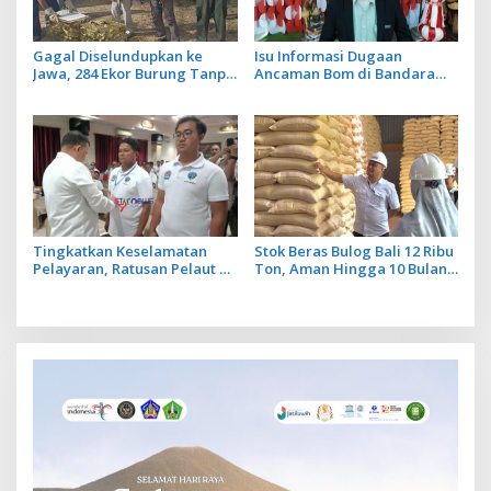
Gagal Diselundupkan ke
Isu Informasi Dugaan
Jawa, 284 Ekor Burung Tanpa
Ancaman Bom di Bandara
Dokumen Dilepasliarkan
Ngurah Rai Bali Tidak Benar,
Cegah Ancaman Penyakit
Operasional Penerbangan
Lancar
Tingkatkan Keselamatan
Stok Beras Bulog Bali 12 Ribu
Pelayaran, Ratusan Pelaut di
Ton, Aman Hingga 10 Bulan
Bali Ikuti Pelatihan MPR dan
ke Depan
JMPR