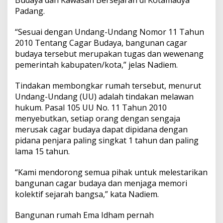
Budaya dan Kawasan Bersejarah di Kotamadya
g
Padang.
K
a
r
“Sesuai dengan Undang-Undang Nomor 11 Tahun
n
2010 Tentang Cagar Budaya, bangunan cagar
o
budaya tersebut merupakan tugas dan wewenang
d
pemerintah kabupaten/kota,” jelas Nadiem.
i
P
a
Tindakan membongkar rumah tersebut, menurut
d
Undang-Undang (UU) adalah tindakan melawan
a
hukum. Pasal 105 UU No. 11 Tahun 2010
n
menyebutkan, setiap orang dengan sengaja
g
merusak cagar budaya dapat dipidana dengan
pidana penjara paling singkat 1 tahun dan paling
lama 15 tahun.
“Kami mendorong semua pihak untuk melestarikan
bangunan cagar budaya dan menjaga memori
kolektif sejarah bangsa,” kata Nadiem.
Bangunan rumah Ema Idham pernah