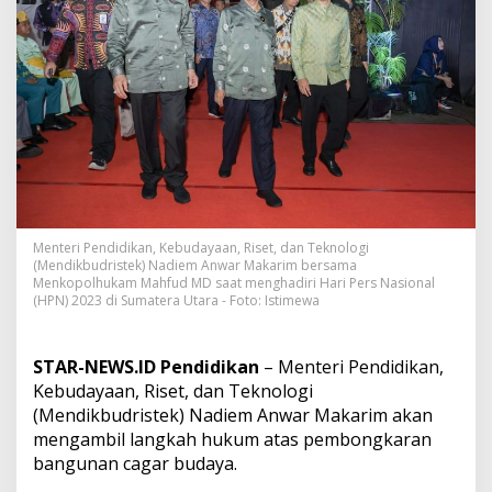
e
k
A
m
b
i
l
L
a
n
g
k
a
Menteri Pendidikan, Kebudayaan, Riset, dan Teknologi
h
(Mendikbudristek) Nadiem Anwar Makarim bersama
H
Menkopolhukam Mahfud MD saat menghadiri Hari Pers Nasional
u
(HPN) 2023 di Sumatera Utara - Foto: Istimewa
k
u
m
STAR-NEWS.ID Pendidikan
– Menteri Pendidikan,
A
Kebudayaan, Riset, dan Teknologi
t
(Mendikbudristek) Nadiem Anwar Makarim akan
a
mengambil langkah hukum atas pembongkaran
s
P
bangunan cagar budaya.
e