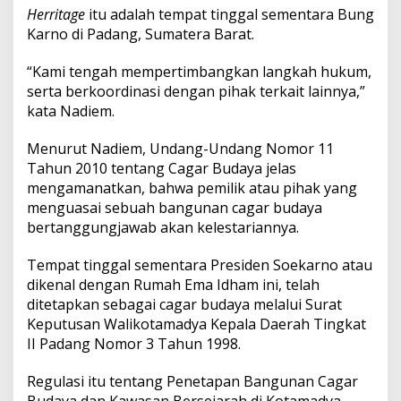
m
Herritage
itu adalah tempat tinggal sementara Bung
b
Karno di Padang, Sumatera Barat.
o
n
g
“Kami tengah mempertimbangkan langkah hukum,
k
serta berkoordinasi dengan pihak terkait lainnya,”
a
kata Nadiem.
r
a
Menurut Nadiem, Undang-Undang Nomor 11
n
R
Tahun 2010 tentang Cagar Budaya jelas
u
mengamanatkan, bahwa pemilik atau pihak yang
m
menguasai sebuah bangunan cagar budaya
a
bertanggungjawab akan kelestariannya.
h
S
i
Tempat tinggal sementara Presiden Soekarno atau
n
dikenal dengan Rumah Ema Idham ini, telah
g
ditetapkan sebagai cagar budaya melalui Surat
g
Keputusan Walikotamadya Kepala Daerah Tingkat
a
II Padang Nomor 3 Tahun 1998.
h
B
u
Regulasi itu tentang Penetapan Bangunan Cagar
n