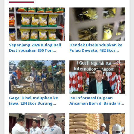
a
v
i
g
a
t
Sepanjang 2026 Bulog Bali
Hendak Diselundupkan ke
Distribusikan 850 Ton
Pulau Dewata, 482 Ekor
i
Beras Premium ke Jaringan
Burung dari NTB
o
Ritel Moderen
Diamankan Karantina Bali
n
Gagal Diselundupkan ke
Isu Informasi Dugaan
Jawa, 284 Ekor Burung
Ancaman Bom di Bandara
Tanpa Dokumen
Ngurah Rai Bali Tidak
Dilepasliarkan Cegah
Benar, Operasional
Ancaman Penyakit
Penerbangan Lancar