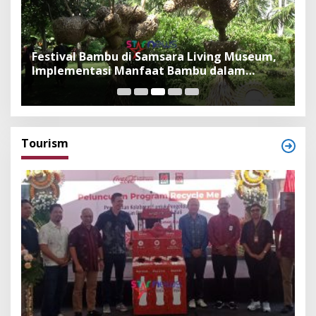
Festival Bambu di Samsara Living Museum,
P
Implementasi Manfaat Bambu dalam
B
Kepercayaan Adat dan Budaya Bali
F
Tourism