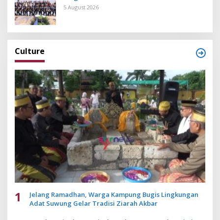
Pengembangan Aplikasi Anti Penipuan
5 August 2026
Culture
1
Jelang Ramadhan, Warga Kampung Bugis Lingkungan
Adat Suwung Gelar Tradisi Ziarah Akbar