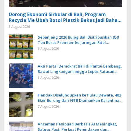
Dorong Ekonomi Sirkular di Bali, Program
Recycle Me Ubah Botol Plastik Bekas Jadi Bahan
Baku Baru
8 August 2026
Sepanjang 2026 Bulog Bali Distribusikan 850
Ton Beras Premium ke Jaringan Ritel
Moderen
8 August 2026
Aksi Partai Demokrat Bali di Pantai Lembeng,
Rawat Lingkungan hingga Lepas Ratusan
Tukik Bedawang Nala
8 August 2026
Hendak Diselundupkan ke Pulau Dewata, 482
Ekor Burung dari NTB Diamankan Karantina
Bali
7 August 2026
Ancaman Penipuan Berbasis AI Meningkat,
Satgas Pasti Perkuat Penindakan dan