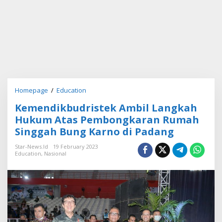
Homepage
/
Education
K
e
Kemendikbudristek Ambil Langkah
m
e
Hukum Atas Pembongkaran Rumah
n
Singgah Bung Karno di Padang
d
i
Star-News.id
19 February 2023
k
Education
,
Nasional
b
u
d
r
i
s
t